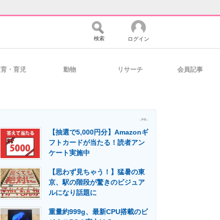
検索
ログイン
教育・育児
動物
リサーチ
会員記事
バイスの未来
好きが集まる 比べて選べる
- PR -
【抽選で5,000円分】Amazonギ
コミュニティ
マーケ×ITの今がよく分かる
フトカードが当たる！読者アン
ケート実施中
【思わず見ちゃう！】猛暑の東
・活用を支援
京、駅の階段が驚きのビジュア
ルになり話題に
重量約999g、最新CPU搭載のビ