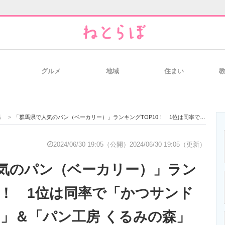
グルメ
地域
住まい
と未来を見通す
スマホと通信の最新トレンド
進化するPCとデ
県
>
「群馬県で人気のパン（ベーカリー）」ランキングTOP10！ 1位は同率で「かつサンド工房 PANTON」＆「パン工房 くるみの森」【2024年6月版／Googleクチコミ調べ】
のいまが分かる
企業ITのトレンドを詳説
経営リーダーの
2024/06/30 19:05（公開）
2024/06/30 19:05（更新）
気のパン（ベーカリー）」ラン
T製品の総合サイト
IT製品の技術・比較・事例
製造業のIT導入
10！ 1位は同率で「かつサンド
ON」＆「パン工房 くるみの森」