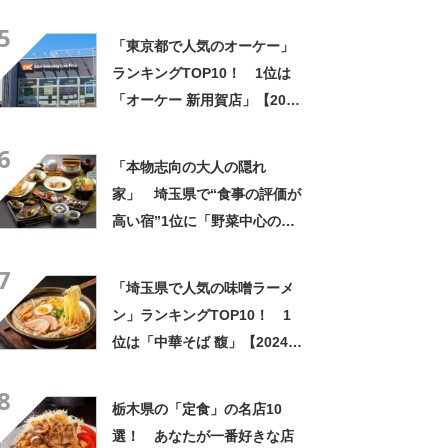
5
「東京都で人気のオーケー」
ランキングTOP10！ 1位は
「オーケー 新用賀店」【2024
年2月版／Googleクチコミ調
6
べ】
「本物志向の大人の隠れ
家」 埼玉県で“食事の評価が
高い宿”1位に「野菜中心の料
理がとにかくおいしい」「心
7
から泊まってよかったと思い
「埼玉県で人気の味噌ラーメ
ました」の声
ン」ランキングTOP10！ 1
位は「中華そば 馥」【2024年
9月版／Googleクチコミ】
8
栃木県の「定食」の名店10
選！ あなたが一番好きな店