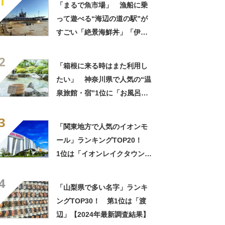
1
「まるで魚市場」 漁船に乗
って遊べる“海辺の道の駅”が
すごい「絶景海鮮丼」「伊勢
海老が丸ごと一尾」「巨大ア
2
ジフライも」【実地レポー
「箱根に来る時はまた利用し
ト】
たい」 神奈川県で人気の“温
泉旅館・宿”1位に「お風呂が
広くてビュッフェがおいし
3
い」「情緒あふれる中庭が素
「関東地方で人気のイオンモ
敵」の声
ール」ランキングTOP20！
1位は「イオンレイクタウン」
【2025年4月版／Googleクチ
4
コミ】
「山梨県で多い名字」ランキ
ングTOP30！ 第1位は「渡
辺」【2024年最新調査結果】