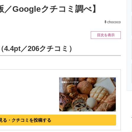
ニクス専門サイト
電子設計の基本と応用
エネルギーの専
月版／Googleクチコミ調べ】
chococo
目次を表示
.4pt／206クチコミ）
見る・クチコミを投稿する