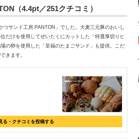
ON（4.4pt／251クチコミ）
つサンド工房 PANTON」でした。大麦三元豚のおいし
部位だけを使用してぜいたくにカットした「特選厚切りヒ
鶏場の卵を使用した「至福のたまごサンド」も提供。こだ
ができます。
見る・クチコミを投稿する