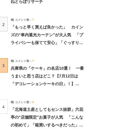
ねとらぼリサーチ
コメント数：
7
2
「もっと早く買えば良かった」 カイン
ズの“車内遮光カーテン”が大人気 「プ
ライバシーも保てて安心」「ぐっすり眠
れました」（2/2） | ライフ ねとらぼリ
サーチ：2ページ目
コメント数：
7
3
兵庫県の「ケーキ」の名店10選！ 一番
うまいと思う店はどこ？【7月12日は
「デコレーションケーキの日」！】
（2/4） | 兵庫県 ねとらぼリサーチ：2ペ
ージ目
コメント数：
5
4
「北海道土産としてもセンス抜群」六花
亭の“店舗限定”お菓子が人気 「こんな
の初めて」「箱買いするべきだった」