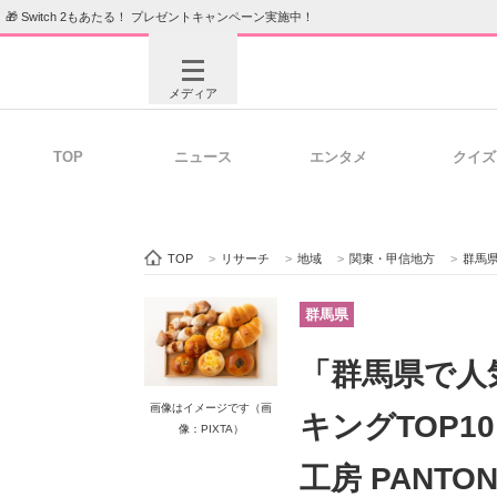
🎁 Switch 2もあたる！ プレゼントキャンペーン実施中！
メディア
TOP
ニュース
エンタメ
クイズ
注目記事を集めた総合ページ
ITの今
TOP
>
リサーチ
>
地域
>
関東・甲信地方
>
群馬
ビジネスと働き方のヒント
AI活用
群馬県
「群馬県で人
ITエンジニア向け専門サイト
企業向けI
画像はイメージです（画
キングTOP
像：PIXTA）
工房 PANT