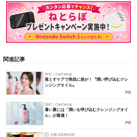
関連記事
DHC｜CanCam.jp
落とすケアで美肌に差が！〝潤い呼び込むクレ
ンジングオイル〟
PR
DHC｜CanCam.jp
暑い夏には「潤いを呼び込むクレンジングオイ
ル」が最適！
PR
公開 2024/01/28