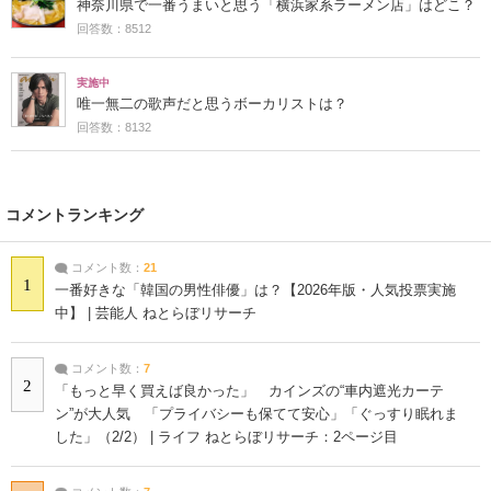
神奈川県で一番うまいと思う「横浜家系ラーメン店」はどこ？
回答数：8512
実施中
唯一無二の歌声だと思うボーカリストは？
回答数：8132
コメントランキング
コメント数：
21
1
一番好きな「韓国の男性俳優」は？【2026年版・人気投票実施
中】 | 芸能人 ねとらぼリサーチ
コメント数：
7
2
「もっと早く買えば良かった」 カインズの“車内遮光カーテ
ン”が大人気 「プライバシーも保てて安心」「ぐっすり眠れま
した」（2/2） | ライフ ねとらぼリサーチ：2ページ目