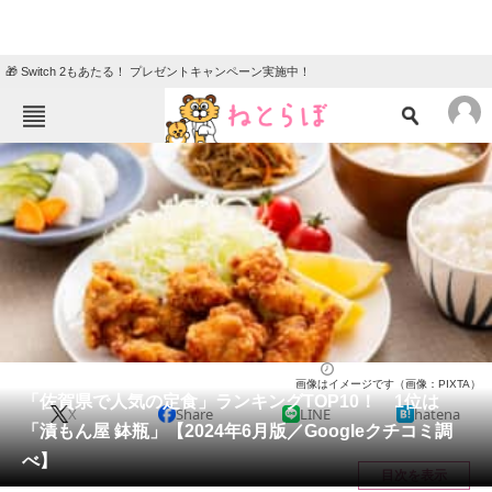
🎁 Switch 2もあたる！ プレゼントキャンペーン実施中！
ねとらぼメニュー
TOP
ニュース
エンタメ
クイズ
グルメ
地域
住まい
教育・育児
動物
リサーチ
佐賀県
2024/06/30 09:45（公開）
画像はイメージです（画像：PIXTA）
会員記事
「佐賀県で人気の定食」ランキングTOP10！ 1位は
X
Share
LINE
hatena
「漬もん屋 鉢瓶」【2024年6月版／Googleクチコミ調
メディア
べ】
目次を表示
注目記事を集めた総合ページ