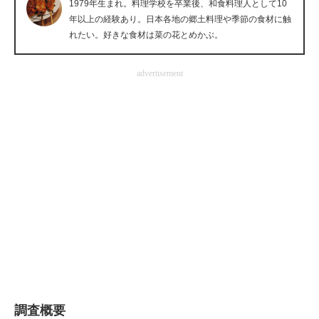
1979年生まれ。料理学校を卒業後、和食料理人として10
企業向けIT製品の総合サイト
年以上の経験あり。日本各地の郷土料理や季節の食材に触
れたい。好きな食材は菜の花とめかぶ。
IT製品の技術・比較・事例
advertisement
製造業のIT導入・活用を支援
モノづくり技術者専門サイト
エレクトロニクス専門サイト
電子設計の基本と応用
エネルギーの専門メディア
建設×テクノロジーの最前線
ちょっと気になるネットの話題
調査概要