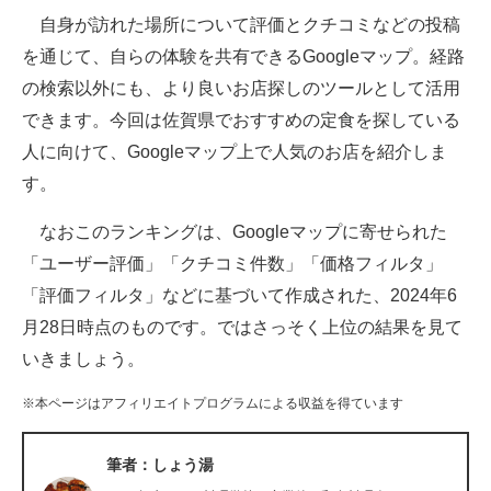
自身が訪れた場所について評価とクチコミなどの投稿
ITの今と未来を見通す
を通じて、自らの体験を共有できるGoogleマップ。経路
の検索以外にも、より良いお店探しのツールとして活用
スマホと通信の最新トレンド
できます。今回は佐賀県でおすすめの定食を探している
進化するPCとデバイスの未来
人に向けて、Googleマップ上で人気のお店を紹介しま
す。
好きが集まる 比べて選べる
なおこのランキングは、Googleマップに寄せられた
ビジネスと働き方のヒント
「ユーザー評価」「クチコミ件数」「価格フィルタ」
AI活用のいまが分かる
「評価フィルタ」などに基づいて作成された、2024年6
月28日時点のものです。ではさっそく上位の結果を見て
企業ITのトレンドを詳説
いきましょう。
経営リーダーのコミュニティ
※本ページはアフィリエイトプログラムによる収益を得ています
マーケ×ITの今がよく分かる
筆者：しょう湯
ITエンジニア向け専門サイト