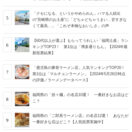
「クセになる、というかやめられん」ハマる人続出
5
の“宮崎県のお土産”に「どちゃどちゃうまい…甘すぎな
くて最高…」「これぞ本物なおいしさ」の声
【60代以上が選ぶ】もらってうれしい「福岡土産」ラン
6
キングTOP23！ 第1位は「博多通りもん」【2024年最
新投票結果】
「鹿児島の豚骨ラーメン店」人気ランキングTOP20！
7
第1位は「マルチョンラーメン」【2024年5月26日時点
の評価／ラーメンデータベース】
福岡県の「担々麺」の名店10選！ 一番好きなお店はど
8
こ？
福岡県の「二郎系ラーメン店」の名店12選！ あなたが
9
一番好きな店はどこ？【人気投票実施中】