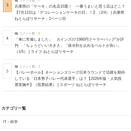
コメント数：
7
3
兵庫県の「ケーキ」の名店10選！ 一番うまいと思う店はどこ？
【7月12日は「デコレーションケーキの日」！】（2/4） | 兵庫県
ねとらぼリサーチ：2ページ目
コメント数：
4
4
「車に常備しました」 カインズの“1980円クーラーバッグ”が評
判 「ちょうどいい大きさ」「保冷剤を止めるベルトが良い」
（1/5） | ライフ ねとらぼリサーチ
コメント数：
3
5
【バレーボール】ネーションズリーグ日本ラウンドで活躍を期待
している「日本男子バレー代表選手」は？【2026年版・人気投
票実施中】（投票結果） | スポーツ ねとらぼリサーチ
カテゴリ一覧
IT・科学