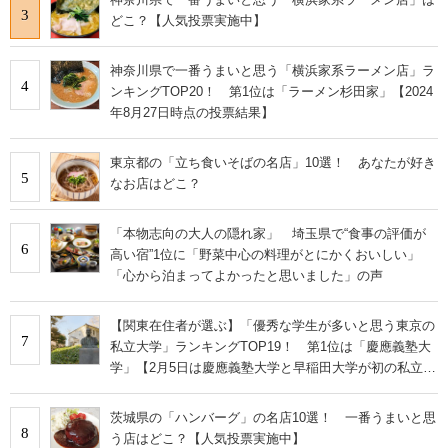
3
どこ？【人気投票実施中】
神奈川県で一番うまいと思う「横浜家系ラーメン店」ラ
4
ンキングTOP20！ 第1位は「ラーメン杉田家」【2024
年8月27日時点の投票結果】
東京都の「立ち食いそばの名店」10選！ あなたが好き
5
なお店はどこ？
「本物志向の大人の隠れ家」 埼玉県で“食事の評価が
6
高い宿”1位に「野菜中心の料理がとにかくおいしい」
「心から泊まってよかったと思いました」の声
【関東在住者が選ぶ】「優秀な学生が多いと思う東京の
7
私立大学」ランキングTOP19！ 第1位は「慶應義塾大
学」【2月5日は慶應義塾大学と早稲田大学が初の私立大
学として認可された日】
茨城県の「ハンバーグ」の名店10選！ 一番うまいと思
8
う店はどこ？【人気投票実施中】