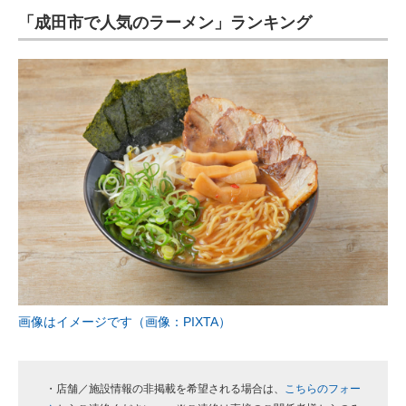
「成田市で人気のラーメン」ランキング
ITの今と未来を見通す
スマホと通信の最新トレンド
進化するPCとデバイスの未来
好きが集まる 比べて選べる
ビジネスと働き方のヒント
AI活用のいまが分かる
企業ITのトレンドを詳説
経営リーダーのコミュニティ
画像はイメージです（画像：PIXTA）
マーケ×ITの今がよく分かる
ITエンジニア向け専門サイト
・店舗／施設情報の非掲載を希望される場合は、
こちらのフォー