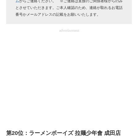
ム
からご連絡ください。 ※ご連絡は直接のご関係者様からのみ
企業向けIT製品の総合サイト
とさせていただきます。ご本人確認のため、連絡が取れるお電話
番号かメールアドレスの記載をお願いいたします。
IT製品の技術・比較・事例
advertisement
製造業のIT導入・活用を支援
モノづくり技術者専門サイト
エレクトロニクス専門サイト
電子設計の基本と応用
エネルギーの専門メディア
建設×テクノロジーの最前線
ちょっと気になるネットの話題
第20位：ラーメンボーイズ 拉麺少年會 成田店