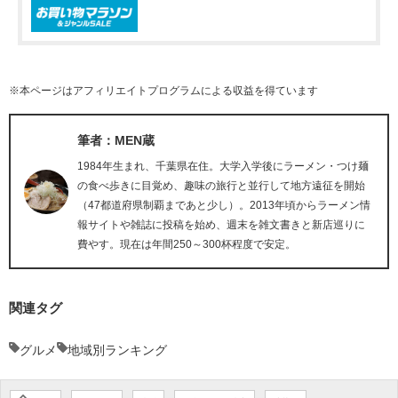
※本ページはアフィリエイトプログラムによる収益を得ています
筆者：MEN蔵
1984年生まれ、千葉県在住。大学入学後にラーメン・つけ麺
の食べ歩きに目覚め、趣味の旅行と並行して地方遠征を開始
（47都道府県制覇まであと少し）。2013年頃からラーメン情
報サイトや雑誌に投稿を始め、週末を雑文書きと新店巡りに
費やす。現在は年間250～300杯程度で安定。
関連タグ
グルメ
地域別ランキング