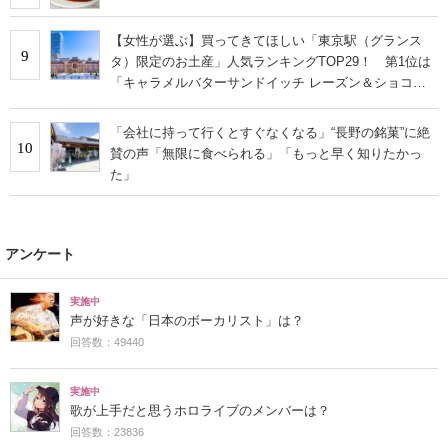
【女性が選ぶ】買ってきてほしい「東京駅（グランス
9
タ）限定のお土産」人気ランキングTOP29！ 第1位は
「キャラメルバターサンドイッチ レーズン＆ショコラ
アプリコット」【2026年最新調査結果】
「会社に持って行くとすぐなくなる」“長野の銘菓”に絶
10
賛の声「無限に食べられる」「もっと早く知りたかっ
た」
アンケート
実施中
声が好きな「日本のボーカリスト」は？
回答数：49440
実施中
歌が上手だと思うホロライブのメンバーは？
回答数：23836