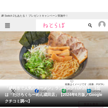
🎁 Switch 2もあたる！ プレゼントキャンペーン実施中！
ねとらぼメニュー
TOP
ニュース
エンタメ
クイズ
グルメ
地域
住まい
教育・育児
動物
リサーチ
千葉県
2024/06/29 23:10（公開）
画像はイメージです（画像：PIXTA）
会員記事
「成田市で人気のラーメン」ランキングTOP20！ 1位
X
Share
LINE
hatena
は「たけろくらーめん成田店」【2024年6月版／Google
メディア
クチコミ調べ】
目次を表示
注目記事を集めた総合ページ