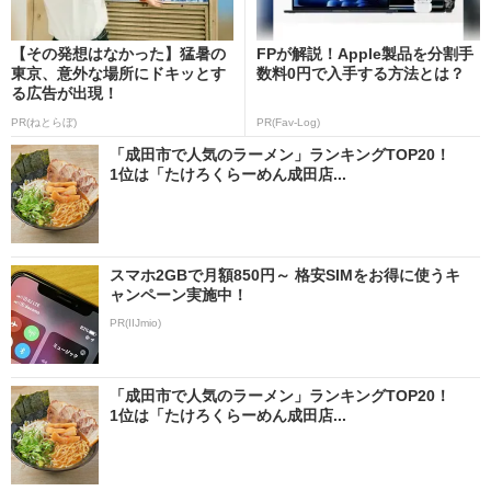
【その発想はなかった】猛暑の
FPが解説！Apple製品を分割手
東京、意外な場所にドキッとす
数料0円で入手する方法とは？
る広告が出現！
PR(ねとらぼ)
PR(Fav-Log)
「成田市で人気のラーメン」ランキングTOP20！
1位は「たけろくらーめん成田店...
スマホ2GBで月額850円～ 格安SIMをお得に使うキ
ャンペーン実施中！
PR(IIJmio)
「成田市で人気のラーメン」ランキングTOP20！
1位は「たけろくらーめん成田店...