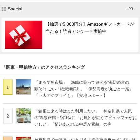
Special
- PR -
【抽選で5,000円分】Amazonギフトカードが
当たる！読者アンケート実施中
「関東・甲信地方」のアクセスランキング
「まるで魚市場」 漁船に乗って遊べる“海辺の道の
1
駅”がすごい「絶景海鮮丼」「伊勢海老が丸ごと一尾」
「巨大アジフライも」【実地レポート】
「箱根に来る時はまた利用したい」 神奈川県で人気
2
の“温泉旅館・宿”1位に「お風呂が広くてビュッフェがお
いしい」「情緒あふれる中庭が素敵」の声
神奈川県で一番うまいと思う「横浜家系ラーメン店」は