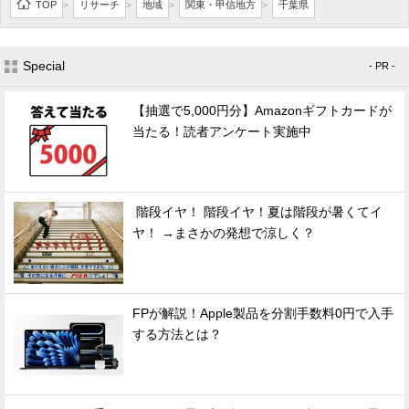
TOP
リサーチ
地域
関東・甲信地方
千葉県
>
>
>
>
Special
- PR -
【抽選で5,000円分】Amazonギフトカードが
当たる！読者アンケート実施中
階段イヤ！ 階段イヤ！夏は階段が暑くてイ
ヤ！ →まさかの発想で涼しく？
FPが解説！Apple製品を分割手数料0円で入手
する方法とは？