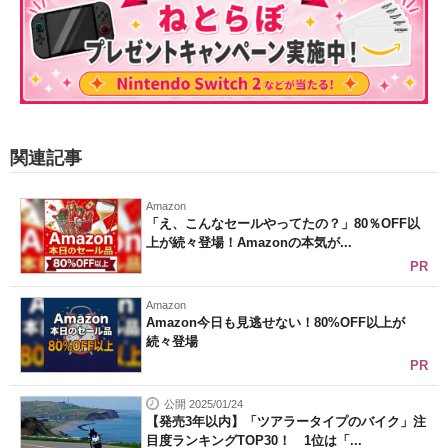
関連記事
Amazon
「え、こんなセールやってたの？」80％OFF以
上が続々登場！Amazonの本気が...
PR
Amazon
Amazon今日も見逃せない！80%OFF以上が
続々登場
PR
公開 2025/01/24
【発売3年以内】「ツアラータイプのバイク」注
目度ランキングTOP30！ 1位は「...