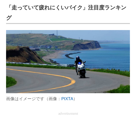
「走っていて疲れにくいバイク」注目度ランキン
ITの今と未来を見通す
グ
スマホと通信の最新トレンド
進化するPCとデバイスの未来
好きが集まる 比べて選べる
ビジネスと働き方のヒント
AI活用のいまが分かる
企業ITのトレンドを詳説
画像はイメージです（画像：
PIXTA
）
経営リーダーのコミュニティ
advertisement
マーケ×ITの今がよく分かる
ITエンジニア向け専門サイト