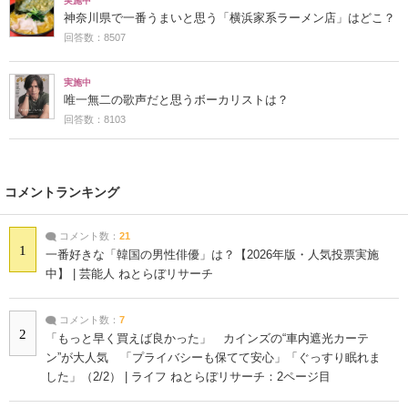
実施中
神奈川県で一番うまいと思う「横浜家系ラーメン店」はどこ？
回答数：8507
実施中
唯一無二の歌声だと思うボーカリストは？
回答数：8103
コメントランキング
コメント数：
21
1
一番好きな「韓国の男性俳優」は？【2026年版・人気投票実施
中】 | 芸能人 ねとらぼリサーチ
コメント数：
7
2
「もっと早く買えば良かった」 カインズの“車内遮光カーテ
ン”が大人気 「プライバシーも保てて安心」「ぐっすり眠れま
した」（2/2） | ライフ ねとらぼリサーチ：2ページ目