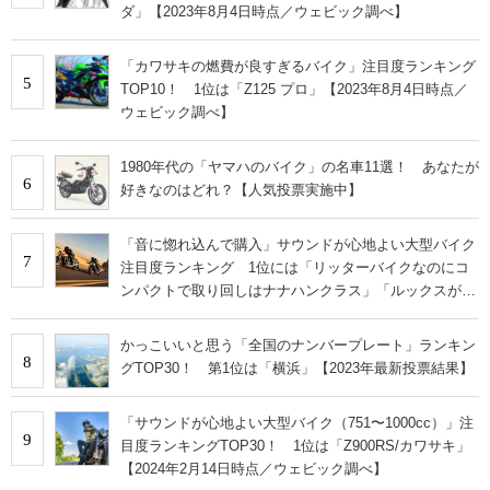
ダ」【2023年8月4日時点／ウェビック調べ】
「カワサキの燃費が良すぎるバイク」注目度ランキング
5
TOP10！ 1位は「Z125 プロ」【2023年8月4日時点／
ウェビック調べ】
1980年代の「ヤマハのバイク」の名車11選！ あなたが
6
好きなのはどれ？【人気投票実施中】
「音に惚れ込んで購入」サウンドが心地よい大型バイク
7
注目度ランキング 1位には「リッターバイクなのにコ
ンパクトで取り回しはナナハンクラス」「ルックスが
100点です」などの声
かっこいいと思う「全国のナンバープレート」ランキン
8
グTOP30！ 第1位は「横浜」【2023年最新投票結果】
「サウンドが心地よい大型バイク（751〜1000cc）」注
9
目度ランキングTOP30！ 1位は「Z900RS/カワサキ」
【2024年2月14日時点／ウェビック調べ】