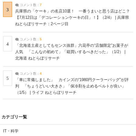
コメント数：
7
3
兵庫県の「ケーキ」の名店10選！ 一番うまいと思う店はどこ？
【7月12日は「デコレーションケーキの日」！】（2/4） | 兵庫県
ねとらぼリサーチ：2ページ目
コメント数：
5
4
「北海道土産としてもセンス抜群」六花亭の“店舗限定”お菓子が
人気 「こんなの初めて」「箱買いするべきだった」（1/2） |
北海道 ねとらぼリサーチ
コメント数：
4
5
「車に常備しました」 カインズの“1980円クーラーバッグ”が評
判 「ちょうどいい大きさ」「保冷剤を止めるベルトが良い」
（1/5） | ライフ ねとらぼリサーチ
カテゴリ一覧
IT・科学