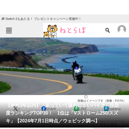
🎁 Switch 2もあたる！ プレゼントキャンペーン実施中！
ねとらぼメニュー
TOP
ニュース
エンタメ
クイズ
グルメ
地域
住まい
教育・育児
動物
リサーチ
バイク
2024/07/09 17:15（公開）
画像はイメージです（画像：PIXTA）
会員記事
【発売3年以内】「走っていて疲れにくいバイク」注目
X
Share
LINE
hatena
度ランキングTOP30！ 1位は「Vストローム250/スズ
メディア
キ」【2024年7月1日時点／ウェビック調べ】
目次を表示
注目記事を集めた総合ページ