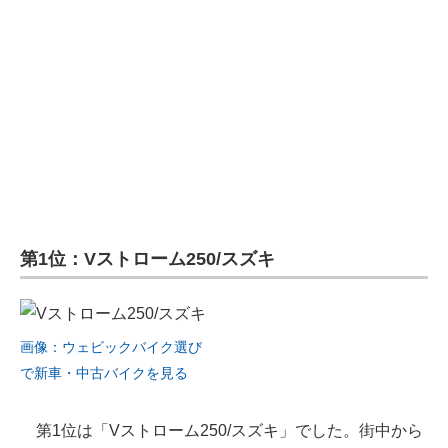
企業向けIT製品の総合サイト
IT製品の技術・比較・事例
製造業のIT導入・活用を支援
モノづくり技術者専門サイト
エレクトロニクス専門サイト
電子設計の基本と応用
第1位：Vストローム250/スズキ
エネルギーの専門メディア
建設×テクノロジーの最前線
画像：ウェビックバイク選び
ちょっと気になるネットの話題
で新車・中古バイクを見る
第1位は「Vストローム250/スズキ」でした。街中から