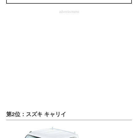
企業向けIT製品の総合サイト
advertisement
IT製品の技術・比較・事例
製造業のIT導入・活用を支援
モノづくり技術者専門サイト
エレクトロニクス専門サイト
電子設計の基本と応用
エネルギーの専門メディア
建設×テクノロジーの最前線
ちょっと気になるネットの話題
第2位：スズキ キャリイ