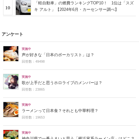
「軽自動車」の燃費ランキングTOP10！ 1位は「スズ
10
キ アルト」【2024年6月・カーセンサー調べ】
アンケート
実施中
声が好きな「日本のボーカリスト」は？
回答数：49498
実施中
歌が上手だと思うホロライブのメンバーは？
回答数：23865
実施中
ラーメンって日本食？それとも中華料理？
回答数：19653
実施中
神奈川県で一番うまいと思う「横浜家系ラーメン店」はどこ？