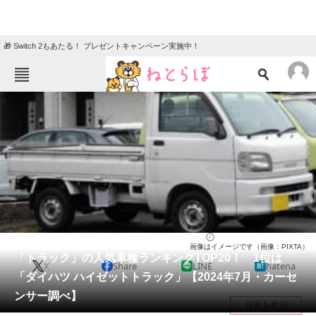
🎁 Switch 2もあたる！ プレゼントキャンペーン実施中！
ねとらぼメニュー
TOP
ニュース
エンタメ
クイズ
グルメ
地域
住まい
教育・育児
動物
リサーチ
自動車
2024/07/09 21:00（公開）
画像はイメージです（画像：PIXTA）
会員記事
「トラック」の人気車種ランキングTOP20！ 1位は
X
Share
LINE
hatena
「ダイハツ ハイゼットトラック」【2024年7月・カーセ
メディア
ンサー調べ】
目次を表示
注目記事を集めた総合ページ