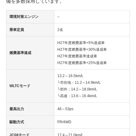
備を多数採用しています。
環境対策エンジン
–
乗車定員
2名
H27年度燃費基準+5%達成車
H27年度燃費基準+30%達成車
燃費基準達成
H27年度燃費基準達成車
H27年度燃費基準+25%達成車
13.2～16.5km/L
└市街地：11.2～14.9km/L
WLTCモード
└郊外：14.2～18.0km/L
└高速：13.6～16.4km/L
最高出力
46～53ps
駆動方式
FR/4WD
JC08モード
17.4～21.0km/L