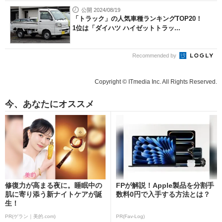
公開 2024/08/19
「トラック」の人気車種ランキングTOP20！
1位は「ダイハツ ハイゼットトラッ...
Recommended by
Copyright © ITmedia Inc. All Rights Reserved.
今、あなたにオススメ
修復力が高まる夜に。睡眠中の
FPが解説！Apple製品を分割手
肌に寄り添う新ナイトケアが誕
数料0円で入手する方法とは？
生！
PR(ゲラン｜美的.com)
PR(Fav-Log)