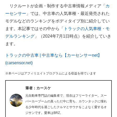
リクルートが企画・制作する中古車情報メディア「
カ
ITの今と未来を見通す
ーセンサー
」では、中古車の人気車種・最近発売された
モデルなどのランキングをボディタイプ別に紹介してい
スマホと通信の最新トレンド
ます。本記事ではその中から「
トラックの人気車種・モ
進化するPCとデバイスの未来
デルランキング
」（2024年7月1日時点）を紹介していき
ます。
好きが集まる 比べて選べる
トラックの中古車 | 中古車なら【カーセンサーnet】
ビジネスと働き方のヒント
(carsensor.net)
AI活用のいまが分かる
※本ページはアフィリエイトプログラムによる収益を得ています
企業ITのトレンドを詳説
筆者：カースケ
経営リーダーのコミュニティ
元自動車専門誌の編集者で、現在はフリーライター。スー
マーケ×ITの今がよく分かる
パーカーブームの真っただ中に育ち、カウンタックに憧れ
る少年時代を過ごしたクルマとサウナをこよなく愛するオ
ITエンジニア向け専門サイト
ジサンです。愛車はBRZ。