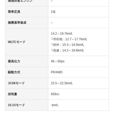
環境対策エンジン
–
乗車定員
2名
燃費基準達成
–
14.2～18.7km/L
└市街地：12.7～17.7km/L
WLTCモード
└郊外：15.3～19.5km/L
└高速：14.2～18.6km/L
最高出力
46～50ps
駆動方式
FR/4WD
JC08モード
15.5～22.5km/L
排気量
658cc
10.15モード
-km/L