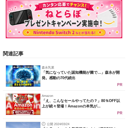
関連記事
森永乳業
「気になっていた認知機能が菌で…」森永が開
発。感動の70代続出
PR
Amazon
「え、こんなセールやってたの？」80％OFF以
上が続々登場！Amazonの本気が...
PR
公開 2024/03/24