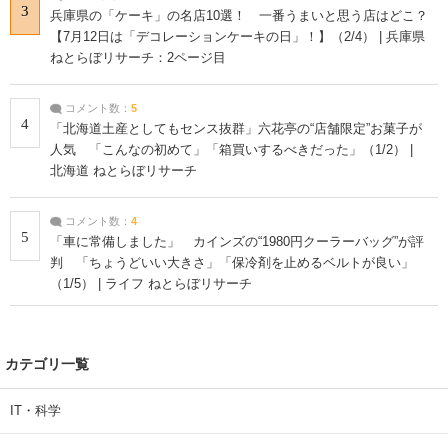
3
兵庫県の「ケーキ」の名店10選！ 一番うまいと思う店はどこ？
【7月12日は「デコレーションケーキの日」！】（2/4） | 兵庫県
ねとらぼリサーチ：2ページ目
コメント数：
5
4
「北海道土産としてもセンス抜群」六花亭の“店舗限定”お菓子が
人気 「こんなの初めて」「箱買いするべきだった」（1/2） |
北海道 ねとらぼリサーチ
コメント数：
4
5
「車に常備しました」 カインズの“1980円クーラーバッグ”が評
判 「ちょうどいい大きさ」「保冷剤を止めるベルトが良い」
（1/5） | ライフ ねとらぼリサーチ
カテゴリ一覧
IT・科学