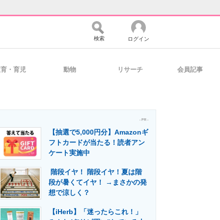
検索
ログイン
教育・育児
動物
リサーチ
会員記事
バイスの未来
好きが集まる 比べて選べる
- PR -
【抽選で5,000円分】Amazonギ
コミュニティ
マーケ×ITの今がよく分かる
フトカードが当たる！読者アン
ケート実施中
階段イヤ！ 階段イヤ！夏は階
・活用を支援
段が暑くてイヤ！ →まさかの発
想で涼しく？
【iHerb】「迷ったらこれ！」