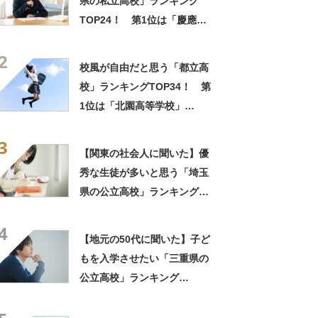
県の私立高校」ランキング
TOP24！ 第1位は「慶應義
塾志木高校」【2025年最新調
2
査結果】
校風が自由だと思う「都立高
校」ランキングTOP34！ 第
1位は「北園高等学校」
【2024年最新投票結果】
3
【関東の社会人に聞いた】優
秀な生徒が多いと思う「埼玉
県の公立高校」ランキング
TOP16！ 第1位は「浦和高
4
校」【2024年最新調査結果】
【地元の50代に聞いた】子ど
もを入学させたい「三重県の
公立高校」ランキング
TOP15！ 第1位は「津高
校」【2025年最新調査結果】