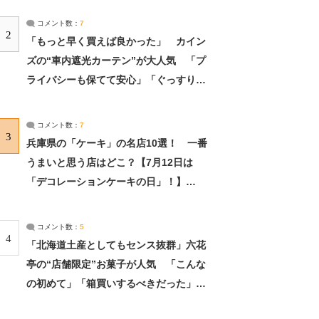
コメント数：
7
2
「もっと早く買えば良かった」 カイン
ズの“車内遮光カーテン”が大人気 「プ
ライバシーも保てて安心」「ぐっすり眠
れました」（2/2） | ライフ ねとらぼリ
サーチ：2ページ目
コメント数：
7
3
兵庫県の「ケーキ」の名店10選！ 一番
うまいと思う店はどこ？【7月12日は
「デコレーションケーキの日」！】
（2/4） | 兵庫県 ねとらぼリサーチ：2ペ
ージ目
コメント数：
5
4
「北海道土産としてもセンス抜群」六花
亭の“店舗限定”お菓子が人気 「こんな
の初めて」「箱買いするべきだった」
（1/2） | 北海道 ねとらぼリサーチ