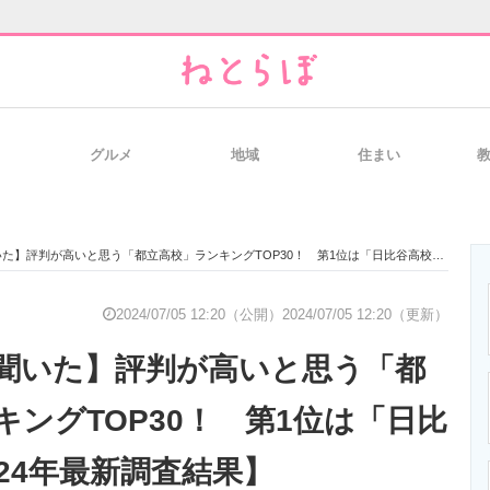
グルメ
地域
住まい
と未来を見通す
スマホと通信の最新トレンド
進化するPCとデ
評判が高いと思う「都立高校」ランキングTOP30！ 第1位は「日比谷高校」【2024年最新調査結果】
のいまが分かる
企業ITのトレンドを詳説
経営リーダーの
2024/07/05 12:20（公開）
2024/07/05 12:20（更新）
聞いた】評判が高いと思う「都
T製品の総合サイト
IT製品の技術・比較・事例
製造業のIT導入
キングTOP30！ 第1位は「日比
24年最新調査結果】