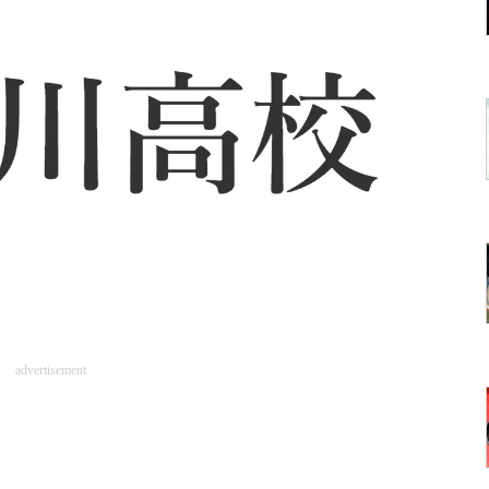
advertisement