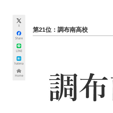
モノづくり技術者専門サイト
エレクトロ
X
ちょっと気になるネットの話題
第21位：調布南高校
Share
LINE
hatena
Home