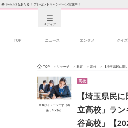
🎁 Switch 2もあたる！ プレゼントキャンペーン実施中！
メディア
TOP
ニュース
エンタメ
クイズ
注目記事を集めた総合ページ
ITの今
TOP
>
リサーチ
>
教育
>
高校
>
【埼玉県民に聞いた】
ビジネスと働き方のヒント
AI活用
高校
【埼玉県民に
ITエンジニア向け専門サイト
企業向けI
画像はイメージです（画
立高校」ラン
像：PIXTA）
谷高校」【20