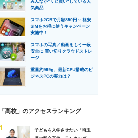
みんなが"リピ買い"している人
門メディア
建設×テクノロジーの最前線
気商品
スマホ2GBで月額850円～ 格安
SIMをお得に使うキャンペーン
実施中！
スマホの写真／動画をもう一段
安全に 買い切りクラウドストレ
ージ
重量約999g、最新CPU搭載のビ
ジネスPCの実力は？
「高校」のアクセスランキング
1
子どもを入学させたい「埼玉