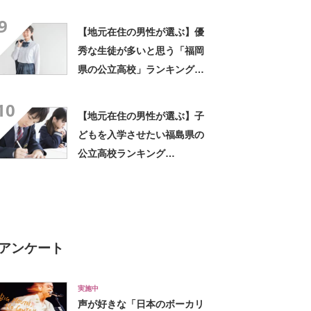
は「日比谷高校」【2026年最
9
新調査結果】
【地元在住の男性が選ぶ】優
秀な生徒が多いと思う「福岡
県の公立高校」ランキング
TOP20！ 第1位は「修猷館
10
高校」【2023年最新調査結
【地元在住の男性が選ぶ】子
果】
どもを入学させたい福島県の
公立高校ランキング
TOP10！ 第1位は「安積高
校」【2023年最新調査結果】
アンケート
実施中
声が好きな「日本のボーカリ