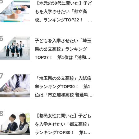
5
【地元の50代に聞いた】子ど
もを入学させたい「都立高
校」ランキングTOP22！ 第
1位は「日比谷高校」【2026
6
年最新調査結果】
子どもを入学させたい「埼玉
県の公立高校」ランキング
TOP27！ 第1位は「浦和高
校」【2025年最新調査結果】
7
「埼玉県の公立高校」入試倍
率ランキングTOP30！ 第1
位は「市立浦和高校 普通科」
【2026年度版】
8
【都民女性に聞いた】子ども
を入学させたい「都立高校」
ランキングTOP30！ 第1位