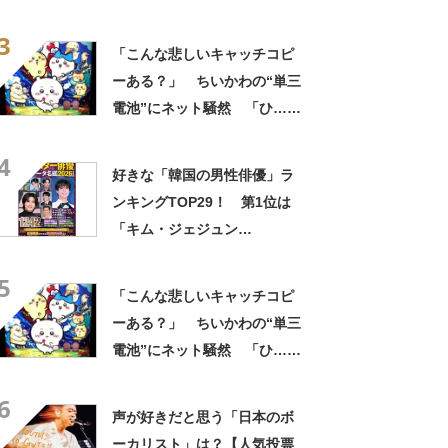
新投票結果】
3
「こんな悲しいキャッチコピ
ーある？」 ちいかわの“単三
電池”にネット騒然 「ひ…人
の心ない……」「闇の深いグ
4
ッズで震える」「いやあああ
好きな「韓国の男性俳優」ラ
あああああああ」
ンキングTOP29！ 第1位は
「キム・ジェジュン
（JYJ）」【2026年最新投票
5
結果】
「こんな悲しいキャッチコピ
ーある？」 ちいかわの“単三
電池”にネット騒然 「ひ…人
の心ない……」「闇の深いグ
6
ッズで震える」「いやあああ
声が好きだと思う「日本のボ
あああああああ」
ーカリスト」は？【人気投票