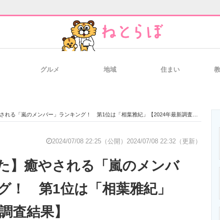
グルメ
地域
住まい
と未来を見通す
スマホと通信の最新トレンド
進化するPCとデ
れる「嵐のメンバー」ランキング！ 第1位は「相葉雅紀」【2024年最新調査結果】
のいまが分かる
企業ITのトレンドを詳説
経営リーダーの
2024/07/08 22:25（公開）
2024/07/08 22:32（更新）
た】癒やされる「嵐のメンバ
T製品の総合サイト
IT製品の技術・比較・事例
製造業のIT導入
グ！ 第1位は「相葉雅紀」
新調査結果】