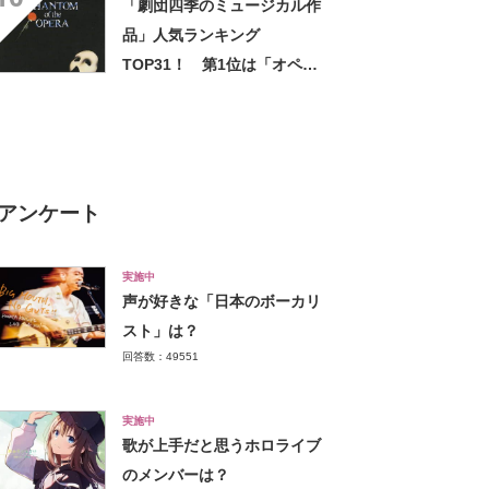
「劇団四季のミュージカル作
怖い怖い怖い怖い怖い」
品」人気ランキング
TOP31！ 第1位は「オペラ
座の怪人」【2024年最新投票
結果】
アンケート
実施中
声が好きな「日本のボーカリ
スト」は？
回答数：49551
実施中
歌が上手だと思うホロライブ
のメンバーは？