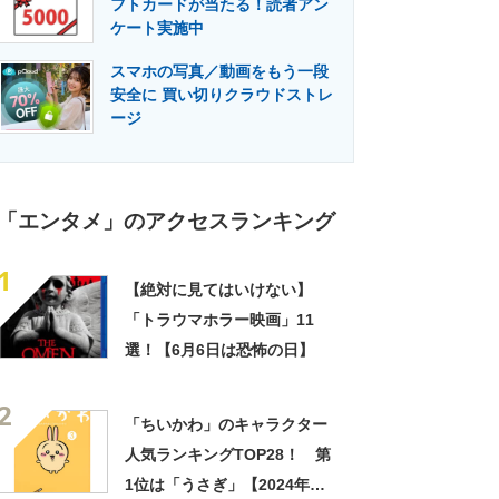
フトカードが当たる！読者アン
門メディア
建設×テクノロジーの最前線
ケート実施中
スマホの写真／動画をもう一段
安全に 買い切りクラウドストレ
ージ
「エンタメ」のアクセスランキング
1
【絶対に見てはいけない】
「トラウマホラー映画」11
選！【6月6日は恐怖の日】
2
「ちいかわ」のキャラクター
人気ランキングTOP28！ 第
1位は「うさぎ」【2024年最