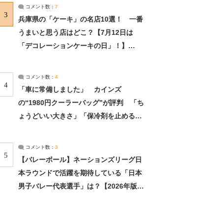
サーチ：2ページ目
コメント数：
7
3
兵庫県の「ケーキ」の名店10選！ 一番
うまいと思う店はどこ？【7月12日は
「デコレーションケーキの日」！】
（2/4） | 兵庫県 ねとらぼリサーチ：2ペ
ージ目
コメント数：
4
4
「車に常備しました」 カインズ
の“1980円クーラーバッグ”が評判 「ち
ょうどいい大きさ」「保冷剤を止めるベ
ルトが良い」（1/5） | ライフ ねとらぼ
リサーチ
コメント数：
3
5
【バレーボール】ネーションズリーグ日
本ラウンドで活躍を期待している「日本
男子バレー代表選手」は？【2026年版・
人気投票実施中】（投票結果） | スポー
ツ ねとらぼリサーチ