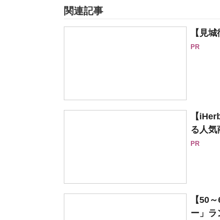
関連記事
【見城
PR
【iH
る人気
PR
【50
ー」ラ