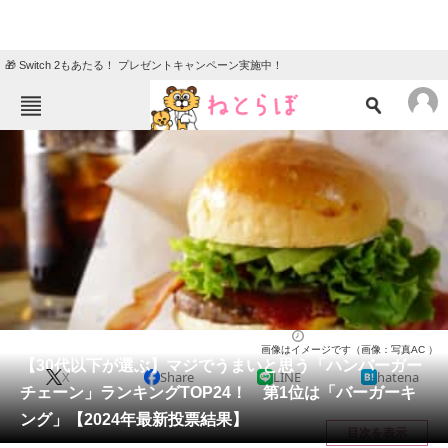
🎁 Switch 2もあたる！ プレゼントキャンペーン実施中！
ねとらぼメニュー
TOP
ニュース
エンタメ
クイズ
グルメ
地域
住まい
教育・育児
動物
リサーチ
チェーン店
2024/07/08 19:25（公開）
画像はイメージです（画像：写真AC ）
会員記事
【30代以下が選ぶ】マジでうまいと思う「ハンバーガー
X
Share
LINE
hatena
チェーン」ランキングTOP24！ 第1位は「バーガーキ
メディア
ング」【2024年最新投票結果】
目次を表示
注目記事を集めた総合ページ