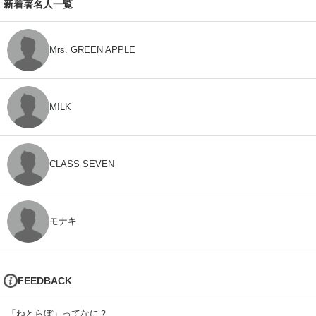
新着著名人一覧
Mrs. GREEN APPLE
M!LK
CLASS SEVEN
モナキ
FEEDBACK
「ねとらぼ」ってなに？