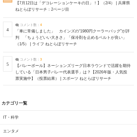
【7月12日は「デコレーションケーキの日」！】（2/4） | 兵庫県
ねとらぼリサーチ：2ページ目
コメント数：
4
4
「車に常備しました」 カインズの“1980円クーラーバッグ”が評
判 「ちょうどいい大きさ」「保冷剤を止めるベルトが良い」
（1/5） | ライフ ねとらぼリサーチ
コメント数：
3
5
【バレーボール】ネーションズリーグ日本ラウンドで活躍を期待
している「日本男子バレー代表選手」は？【2026年版・人気投
票実施中】（投票結果） | スポーツ ねとらぼリサーチ
カテゴリ一覧
IT・科学
エンタメ