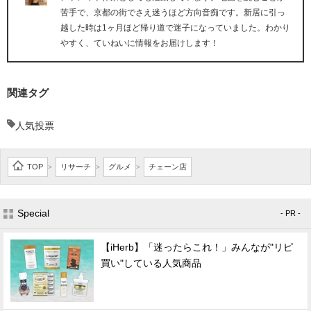
苦手で、京都の街でさえ迷うほど方向音痴です。新居に引っ
越した時は1ヶ月ほど帰り道で迷子になっていました。わかり
やすく、ていねいに情報をお届けします！
関連タグ
人気投票
TOP
リサーチ
グルメ
チェーン店
>
>
>
Special
- PR -
【iHerb】「迷ったらこれ！」みんなが"リピ
買い"している人気商品