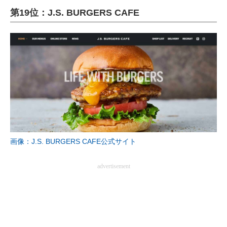
第19位：J.S. BURGERS CAFE
ITの今と未来を見通す
スマホと通信の最新トレンド
進化するPCとデバイスの未来
好きが集まる 比べて選べる
ビジネスと働き方のヒント
AI活用のいまが分かる
画像：J.S. BURGERS CAFE公式サイト
企業ITのトレンドを詳説
advertisement
経営リーダーのコミュニティ
マーケ×ITの今がよく分かる
ITエンジニア向け専門サイト