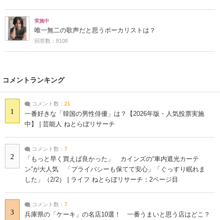
実施中
唯一無二の歌声だと思うボーカリストは？
回答数：8108
コメントランキング
コメント数：
21
1
一番好きな「韓国の男性俳優」は？【2026年版・人気投票実施
中】 | 芸能人 ねとらぼリサーチ
コメント数：
7
2
「もっと早く買えば良かった」 カインズの“車内遮光カーテ
ン”が大人気 「プライバシーも保てて安心」「ぐっすり眠れま
した」（2/2） | ライフ ねとらぼリサーチ：2ページ目
コメント数：
7
3
兵庫県の「ケーキ」の名店10選！ 一番うまいと思う店はどこ？