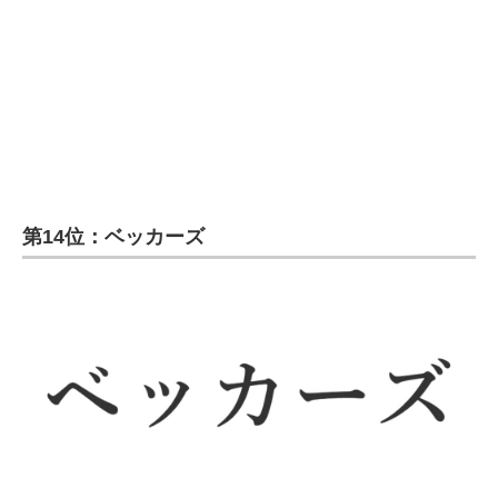
企業向けIT製品の総合サイト
IT製品の技術・比較・事例
製造業のIT導入・活用を支援
モノづくり技術者専門サイト
エレクトロニクス専門サイト
第14位：ベッカーズ
電子設計の基本と応用
エネルギーの専門メディア
建設×テクノロジーの最前線
ちょっと気になるネットの話題