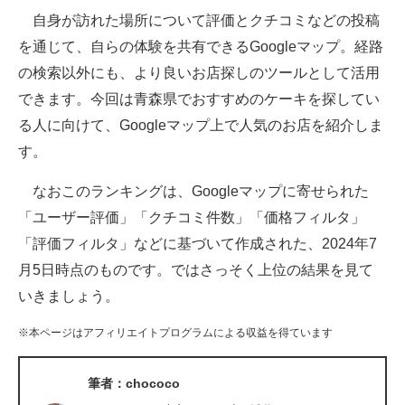
自身が訪れた場所について評価とクチコミなどの投稿
ITの今と未来を見通す
を通じて、自らの体験を共有できるGoogleマップ。経路
の検索以外にも、より良いお店探しのツールとして活用
スマホと通信の最新トレンド
できます。今回は青森県でおすすめのケーキを探してい
進化するPCとデバイスの未来
る人に向けて、Googleマップ上で人気のお店を紹介しま
す。
好きが集まる 比べて選べる
なおこのランキングは、Googleマップに寄せられた
ビジネスと働き方のヒント
「ユーザー評価」「クチコミ件数」「価格フィルタ」
AI活用のいまが分かる
「評価フィルタ」などに基づいて作成された、2024年7
月5日時点のものです。ではさっそく上位の結果を見て
企業ITのトレンドを詳説
いきましょう。
経営リーダーのコミュニティ
※本ページはアフィリエイトプログラムによる収益を得ています
マーケ×ITの今がよく分かる
筆者：chococo
ITエンジニア向け専門サイト