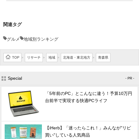
関連タグ
グルメ
地域別ランキング
TOP
リサーチ
地域
北海道・東北地方
青森県
>
>
>
>
Special
- PR -
「5年前のPC」とこんなに違う！予算10万円
台前半で実現する快適PCライフ
【iHerb】「迷ったらこれ！」みんなが"リピ
買い"している人気商品