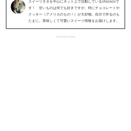
スイーツネタを中心にネット上で活動しているchococoで
企業向けIT製品の総合サイト
す！ 甘いものは何でも好きですが、特にチョコレートや
クッキー（アメリカのもの！）が大好物。自分で作るのも
IT製品の技術・比較・事例
たまに。美味しくて可愛いスイーツ情報をお届けします。
製造業のIT導入・活用を支援
advertisement
モノづくり技術者専門サイト
エレクトロニクス専門サイト
電子設計の基本と応用
エネルギーの専門メディア
建設×テクノロジーの最前線
ちょっと気になるネットの話題