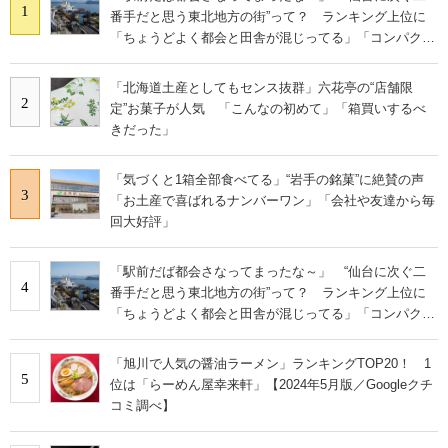
1
番手だと思う東北地方の街”って？ ランキング上位に
「ちょうどよく都会と田舎が混じってる」「コンパクト
にまとまったいい街」の声
「北海道土産としてもセンス抜群」六花亭の“店舗限
2
定”お菓子が人気 「こんなの初めて」「箱買いするべ
きだった」
「気づくと1箱全部食べてる」“岩手の銘菓”に絶賛の声
3
「お土産で喜ばれるナンバーワン」「会社や友達から毎
回大好評」
「駅前だば都会さなってまったな～」 “仙台に次ぐ二
4
番手だと思う東北地方の街”って？ ランキング上位に
「ちょうどよく都会と田舎が混じってる」「コンパクト
にまとまったいい街」の声
「旭川で人気の醤油ラーメン」ランキングTOP20！ 1
5
位は「らーめん屋幸来軒」【2024年5月版／Googleクチ
コミ調べ】