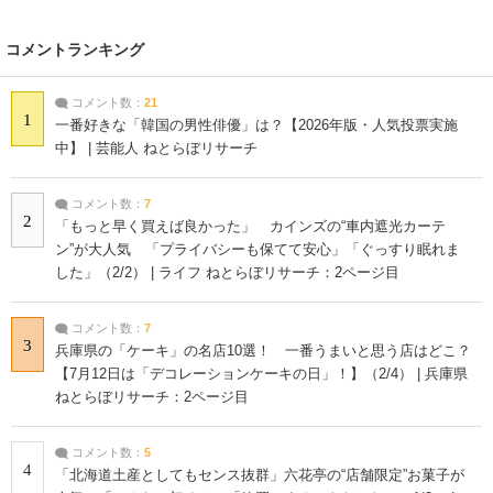
コメントランキング
コメント数：
21
1
一番好きな「韓国の男性俳優」は？【2026年版・人気投票実施
中】 | 芸能人 ねとらぼリサーチ
コメント数：
7
2
「もっと早く買えば良かった」 カインズの“車内遮光カーテ
ン”が大人気 「プライバシーも保てて安心」「ぐっすり眠れま
した」（2/2） | ライフ ねとらぼリサーチ：2ページ目
コメント数：
7
3
兵庫県の「ケーキ」の名店10選！ 一番うまいと思う店はどこ？
【7月12日は「デコレーションケーキの日」！】（2/4） | 兵庫県
ねとらぼリサーチ：2ページ目
コメント数：
5
4
「北海道土産としてもセンス抜群」六花亭の“店舗限定”お菓子が