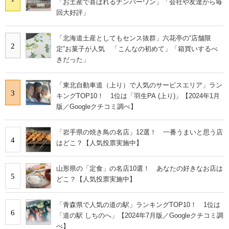
「お土産で喜ばれるナンバーワン」「会社や友達から毎
回大好評」
「北海道土産としてもセンス抜群」六花亭の“店舗限
2
定”お菓子が人気 「こんなの初めて」「箱買いするべ
きだった」
「東北自動車道（上り）で人気のサービスエリア」ラン
3
キングTOP10！ 1位は「羽生PA (上り)」【2024年1月
版／Googleクチコミ調べ】
「岩手県の焼き鳥の名店」12選！ 一番うまいと思う店
4
はどこ？【人気投票実施中】
山形県の「定食」の名店10選！ あなたの好きなお店は
5
どこ？【人気投票実施中】
「青森県で人気の道の駅」ランキングTOP10！ 1位は
6
「道の駅 しちのへ」【2024年7月版／Googleクチコミ調
べ】