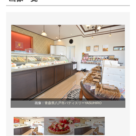
ITの今と未来を見通す
スマホと通信の最新トレンド
進化するPCとデバイスの未来
好きが集まる 比べて選べる
ビジネスと働き方のヒント
AI活用のいまが分かる
企業ITのトレンドを詳説
画像：
青森県八戸市パティスリーYASUHIRO
経営リーダーのコミュニティ
マーケ×ITの今がよく分かる
ITエンジニア向け専門サイト