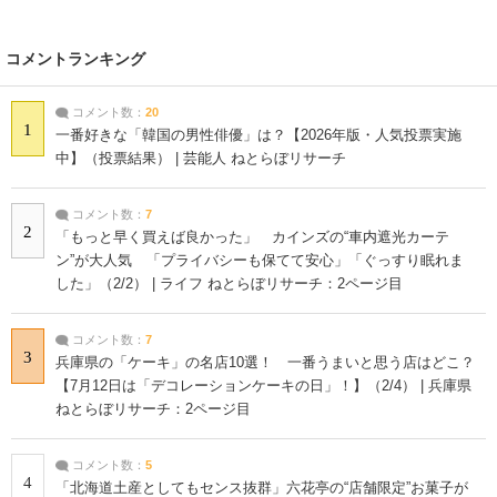
コメントランキング
コメント数：
20
1
一番好きな「韓国の男性俳優」は？【2026年版・人気投票実施
中】（投票結果） | 芸能人 ねとらぼリサーチ
コメント数：
7
2
「もっと早く買えば良かった」 カインズの“車内遮光カーテ
ン”が大人気 「プライバシーも保てて安心」「ぐっすり眠れま
した」（2/2） | ライフ ねとらぼリサーチ：2ページ目
コメント数：
7
3
兵庫県の「ケーキ」の名店10選！ 一番うまいと思う店はどこ？
【7月12日は「デコレーションケーキの日」！】（2/4） | 兵庫県
ねとらぼリサーチ：2ページ目
コメント数：
5
4
「北海道土産としてもセンス抜群」六花亭の“店舗限定”お菓子が