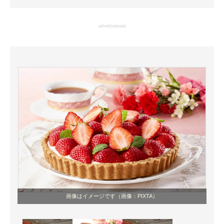
企業向けIT製品の総合サイト
advertisement
IT製品の技術・比較・事例
製造業のIT導入・活用を支援
モノづくり技術者専門サイト
エレクトロニクス専門サイト
電子設計の基本と応用
エネルギーの専門メディア
建設×テクノロジーの最前線
ちょっと気になるネットの話題
画像はイメージです（画像：PIXTA）