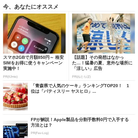
今、あなたにオススメ
スマホ2GBで月額850円～ 格安
【話題】その発想はなかっ
SIMをお得に使うキャンペーン
た…！猛暑の夏、意外な場所に
実施中！
「涼しい」広告
PR(IIJmio)
PR(ねとらぼ)
「青森県で人気のケーキ」ランキングTOP20！ 1
位は「パティスリー ヤスヒロ」...
FPが解説！Apple製品を分割手数料0円で入手する
方法とは？
PR(Fav-Log)