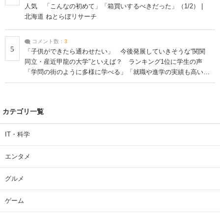
人気 「こんなの初めて」「箱買いするべきだった」（1/2） |
北海道 ねとらぼリサーチ
コメント数：
3
5
「子供ができたら通わせたい」 今後発展していきそうな“関関
同立・産近甲龍の大学”といえば？ ランキング1位に学生の声
「学問の街のように多様に学べる」「就職や進学の実績も高い」
| 大学 ねとらぼリサーチ
カテゴリ一覧
IT・科学
エンタメ
グルメ
ゲーム