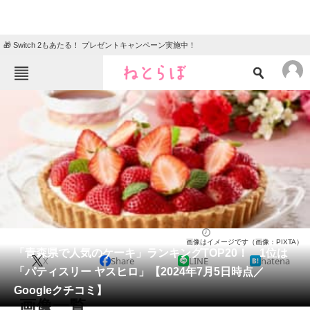
🎁 Switch 2もあたる！ プレゼントキャンペーン実施中！
ねとらぼメニュー
TOP
ニュース
エンタメ
クイズ
グルメ
地域
住まい
教育・育児
動物
リサーチ
青森県
2024/07/05 17:05（公開）
画像はイメージです（画像：PIXTA）
会員記事
「青森県で人気のケーキ」ランキングTOP20！ 1位は
X
Share
LINE
hatena
「パティスリー ヤスヒロ」【2024年7月5日時点／
メディア
Googleクチコミ】
画像一覧
注目記事を集めた総合ページ