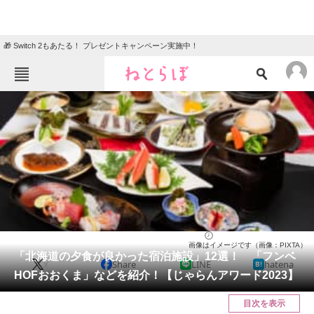
🎁 Switch 2もあたる！ プレゼントキャンペーン実施中！
ねとらぼメニュー
TOP
ニュース
エンタメ
クイズ
グルメ
地域
住まい
教育・育児
動物
リサーチ
北海道
2024/07/11 22:00（公開）
画像はイメージです（画像：PIXTA）
会員記事
「北海道の夕食が良かった宿泊施設」12選！ 「フンベ
X
Share
LINE
hatena
HOFおおくま」などを紹介！【じゃらんアワード2023】
メディア
目次を表示
注目記事を集めた総合ページ