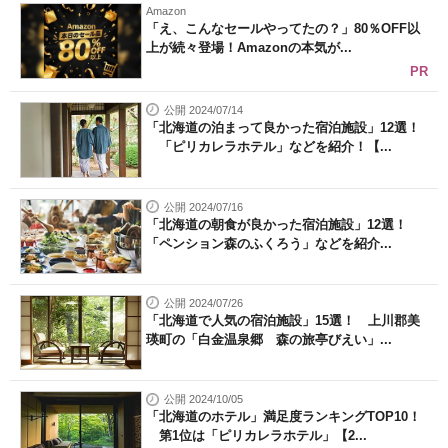
Amazon
「え、こんなセールやってたの？」80％OFF以
上が続々登場！Amazonの本気が...
PR
公開 2024/07/14
「北海道の泊まって良かった宿泊施設」12選！
「ピリカレラホテル」などを紹介！【...
公開 2024/07/16
「北海道の朝食が良かった宿泊施設」12選！
「ペンション森のふくろう」などを紹介...
公開 2024/07/26
「北海道で人気の宿泊施設」15選！ 上川郡美
瑛町の「白金温泉郷 森の旅亭びえい」...
公開 2024/10/05
「北海道のホテル」満足度ランキングTOP10！
第1位は「ピリカレラホテル」【2...