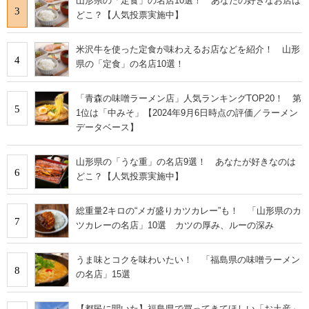
山形県の「定食」の名店10選！ あなたの好きなお店は
3
どこ？【人気投票実施中】
米沢牛を使った定食が味わえるお店などを紹介！ 山形
4
県の「定食」の名店10選！
「青森の味噌ラーメン店」人気ランキングTOP20！ 第
5
1位は「中みそ」【2024年9月6日時点の評価／ラーメン
データベース】
山形県の「うな重」の名店9選！ あなたが好きなのは
6
どこ？【人気投票実施中】
総重量2キロの“メガ盛りカツカレー”も！ 「山形県のカ
7
ツカレーの名店」10選 カツの厚み、ルーの深み
うま味とコクを味わいたい！ 「福島県の味噌ラーメン
8
の名店」15選
【都民に聞いた】福島県で買ってきてほしい「お土産」