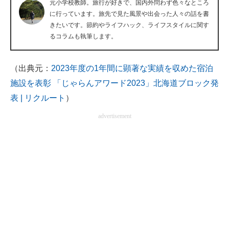
元小学校教師。旅行が好きで、国内外問わず色々なところ
企業向けIT製品の総合サイト
に行っています。旅先で見た風景や出会った人々の話を書
きたいです。節約やライフハック、ライフスタイルに関す
IT製品の技術・比較・事例
るコラムも執筆します。
製造業のIT導入・活用を支援
（出典元：
2023年度の1年間に顕著な実績を収めた宿泊
モノづくり技術者専門サイト
施設を表彰 「じゃらんアワード2023」北海道ブロック発
表 | リクルート
）
エレクトロニクス専門サイト
advertisement
電子設計の基本と応用
エネルギーの専門メディア
建設×テクノロジーの最前線
ちょっと気になるネットの話題