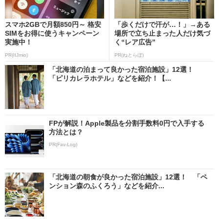
スマホ2GBで月額850円～ 格安
「歩くだけで汗が…！」→ある
SIMをお得に使うキャンペーン
場所で立ち止まった人だけ気づ
実施中！
く“レア広告”
PR(IIJmio)
PR(ねとらぼ)
「北海道の泊まって良かった宿泊施設」12選！
「ピリカレラホテル」などを紹介！【...
FPが解説！Apple製品を分割手数料0円で入手する
方法とは？
PR(Fav-Log)
「北海道の朝食が良かった宿泊施設」12選！ 「ペ
ンション森のふくろう」などを紹介...