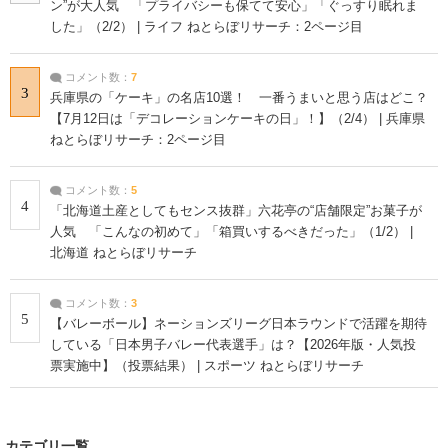
ン”が大人気 「プライバシーも保てて安心」「ぐっすり眠れま
した」（2/2） | ライフ ねとらぼリサーチ：2ページ目
コメント数：
7
3
兵庫県の「ケーキ」の名店10選！ 一番うまいと思う店はどこ？
【7月12日は「デコレーションケーキの日」！】（2/4） | 兵庫県
ねとらぼリサーチ：2ページ目
コメント数：
5
4
「北海道土産としてもセンス抜群」六花亭の“店舗限定”お菓子が
人気 「こんなの初めて」「箱買いするべきだった」（1/2） |
北海道 ねとらぼリサーチ
コメント数：
3
5
【バレーボール】ネーションズリーグ日本ラウンドで活躍を期待
している「日本男子バレー代表選手」は？【2026年版・人気投
票実施中】（投票結果） | スポーツ ねとらぼリサーチ
カテゴリ一覧