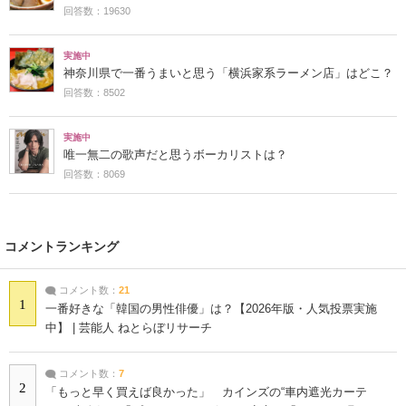
回答数：19630
実施中
神奈川県で一番うまいと思う「横浜家系ラーメン店」はどこ？
回答数：8502
実施中
唯一無二の歌声だと思うボーカリストは？
回答数：8069
コメントランキング
コメント数：
21
1
一番好きな「韓国の男性俳優」は？【2026年版・人気投票実施
中】 | 芸能人 ねとらぼリサーチ
コメント数：
7
2
「もっと早く買えば良かった」 カインズの“車内遮光カーテ