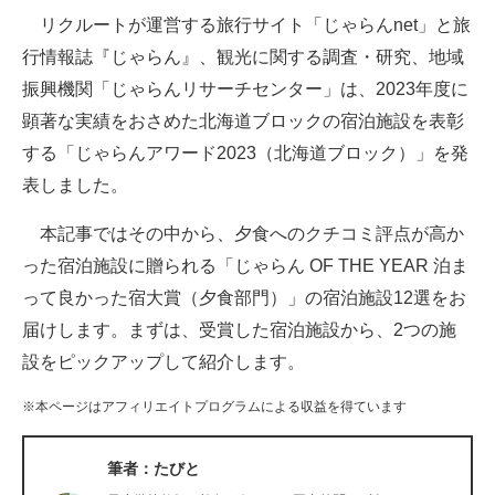
リクルートが運営する旅行サイト「じゃらんnet」と旅
ITの今と未来を見通す
行情報誌『じゃらん』、観光に関する調査・研究、地域
振興機関「じゃらんリサーチセンター」は、2023年度に
スマホと通信の最新トレンド
顕著な実績をおさめた北海道ブロックの宿泊施設を表彰
進化するPCとデバイスの未来
する「じゃらんアワード2023（北海道ブロック）」を発
表しました。
好きが集まる 比べて選べる
本記事ではその中から、夕食へのクチコミ評点が高か
ビジネスと働き方のヒント
った宿泊施設に贈られる「じゃらん OF THE YEAR 泊ま
AI活用のいまが分かる
って良かった宿大賞（夕食部門）」の宿泊施設12選をお
届けします。まずは、受賞した宿泊施設から、2つの施
企業ITのトレンドを詳説
設をピックアップして紹介します。
経営リーダーのコミュニティ
※本ページはアフィリエイトプログラムによる収益を得ています
マーケ×ITの今がよく分かる
筆者：たびと
ITエンジニア向け専門サイト