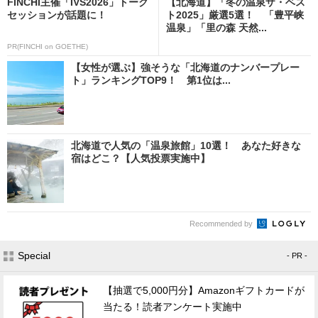
FINCHI主催「IVS2026」トーク
【北海道】「冬の温泉ザ・ベス
セッションが話題に！
ト2025」厳選5選！ 「豊平峡
温泉」「里の森 天然...
PR(FINCHI on GOETHE)
【女性が選ぶ】強そうな「北海道のナンバープレー
ト」ランキングTOP9！ 第1位は...
北海道で人気の「温泉旅館」10選！ あなた好きな
宿はどこ？【人気投票実施中】
Recommended by
Special
- PR -
【抽選で5,000円分】Amazonギフトカードが
当たる！読者アンケート実施中