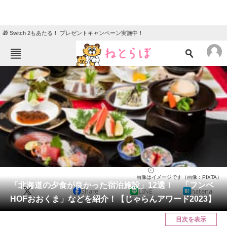
🎁 Switch 2もあたる！ プレゼントキャンペーン実施中！
ねとらぼメニュー
TOP
ニュース
エンタメ
クイズ
グルメ
地域
住まい
教育・育児
動物
リサーチ
北海道
2024/07/11 22:00（公開）
画像はイメージです（画像：PIXTA）
会員記事
「北海道の夕食が良かった宿泊施設」12選！ 「フンベ
X
Share
LINE
hatena
HOFおおくま」などを紹介！【じゃらんアワード2023】
メディア
目次を表示
注目記事を集めた総合ページ