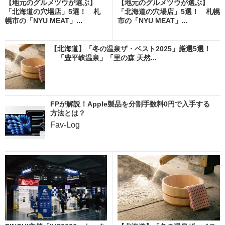
【地元のグルメツウが選ぶ】
【地元のグルメツウが選ぶ】
「北海道の穴場店」5選！ 札
「北海道の穴場店」5選！ 札幌
幌市の「NYU MEAT」...
市の「NYU MEAT」...
【北海道】「冬の温泉ザ・ベスト2025」厳選5選！
「豊平峡温泉」「里の森 天然...
FPが解説！Apple製品を分割手数料0円で入手する
方法とは？
Fav-Log