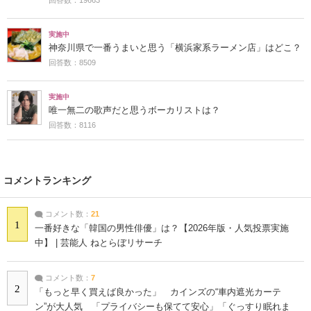
実施中
神奈川県で一番うまいと思う「横浜家系ラーメン店」はどこ？
回答数：8509
実施中
唯一無二の歌声だと思うボーカリストは？
回答数：8116
コメントランキング
コメント数：
21
1
一番好きな「韓国の男性俳優」は？【2026年版・人気投票実施
中】 | 芸能人 ねとらぼリサーチ
コメント数：
7
2
「もっと早く買えば良かった」 カインズの“車内遮光カーテ
ン”が大人気 「プライバシーも保てて安心」「ぐっすり眠れま