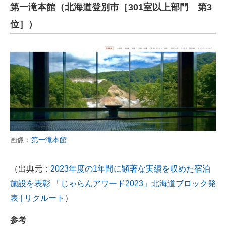
第一滝本館（北海道登別市［301室以上部門 第3
位］）
画像：
第一滝本館
（出典元：
2023年度の1年間に顕著な実績を収めた宿泊
施設を表彰 「じゃらんアワード2023」北海道ブロック発
表 | リクルート
）
参考