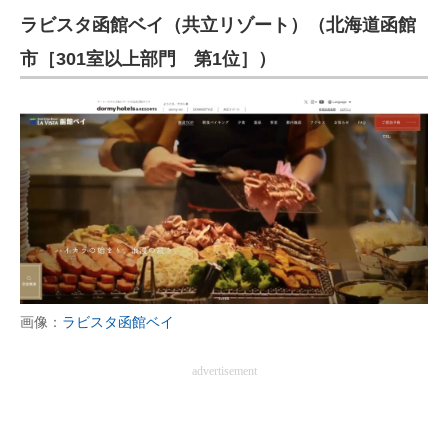
ラビスタ函館ベイ（共立リゾート）（北海道函館
ITの今と未来を見通す
市［301室以上部門 第1位］）
スマホと通信の最新トレンド
進化するPCとデバイスの未来
好きが集まる 比べて選べる
ビジネスと働き方のヒント
AI活用のいまが分かる
企業ITのトレンドを詳説
画像：
ラビスタ函館ベイ
経営リーダーのコミュニティ
advertisement
マーケ×ITの今がよく分かる
ITエンジニア向け専門サイト