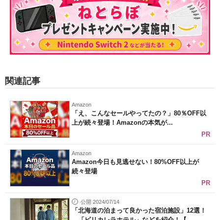
関連記事
Amazon
「え、こんなセールやってたの？」80％OFF以
上が続々登場！Amazonの本気が...
PR
Amazon
Amazon今日も見逃せない！80%OFF以上が
続々登場
PR
公開 2024/07/14
「北海道の泊まって良かった宿泊施設」12選！
「ピリカレラホテル」などを紹介！【...