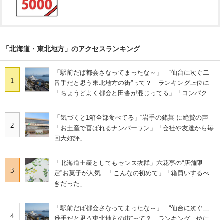
「北海道・東北地方」のアクセスランキング
「駅前だば都会さなってまったな～」 “仙台に次ぐ二
1
番手だと思う東北地方の街”って？ ランキング上位に
「ちょうどよく都会と田舎が混じってる」「コンパクト
にまとまったいい街」の声
「気づくと1箱全部食べてる」“岩手の銘菓”に絶賛の声
2
「お土産で喜ばれるナンバーワン」「会社や友達から毎
回大好評」
「北海道土産としてもセンス抜群」六花亭の“店舗限
3
定”お菓子が人気 「こんなの初めて」「箱買いするべ
きだった」
「駅前だば都会さなってまったな～」 “仙台に次ぐ二
4
番手だと思う東北地方の街”って？ ランキング上位に