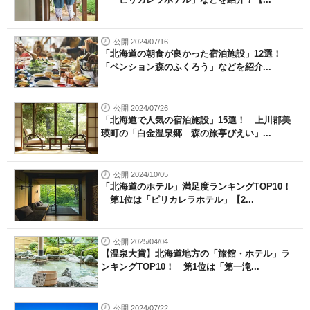
公開 2024/07/16
「北海道の朝食が良かった宿泊施設」12選！
「ペンション森のふくろう」などを紹介...
公開 2024/07/26
「北海道で人気の宿泊施設」15選！ 上川郡美
瑛町の「白金温泉郷 森の旅亭びえい」...
公開 2024/10/05
「北海道のホテル」満足度ランキングTOP10！
第1位は「ピリカレラホテル」【2...
公開 2025/04/04
【温泉大賞】北海道地方の「旅館・ホテル」ラ
ンキングTOP10！ 第1位は「第一滝...
公開 2024/07/22