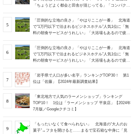
「ちょうどよく都会と田舎が混じってる」「コンパクト
にまとまったいい街」の声
「圧倒的な立地の良さ」「やはりここが一番」 北海道
5
で“1万円以下で泊まれるビジネスホテル”人気1位に「無
料の朝食サービスがうれしい」「大浴場もあるので疲れ
が取れます！」の声
「圧倒的な立地の良さ」「やはりここが一番」 北海道
6
で“1万円以下で泊まれるビジネスホテル”人気1位に「無
料の朝食サービスがうれしい」「大浴場もあるので疲れ
が取れます！」の声
「岩手県で人口が多い名字」ランキングTOP30！ 第1
7
位は「佐藤」【2024年最新調査結果】
「東北地方で人気のラーメンショップ」ランキング
8
TOP10！ 1位は「ラーメンショップ 平泉店」【2024年
7月版／Googleクチコミ】
「もったいなくて食べられない」 北海道の“大人のお
9
菓子”→フタを開けると……まるで宝石箱な中身に「見