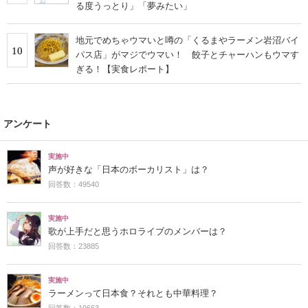
る度うっとり」「夢みたい」
地元でめちゃウマいと噂の「くるまやラーメン岩沼バイ
10
パス店」がマジでウマい！ 餃子とチャーハンもウマす
ぎる！【実食レポート】
アンケート
実施中
声が好きな「日本のボーカリスト」は？
回答数：49540
実施中
歌が上手だと思うホロライブのメンバーは？
回答数：23885
実施中
ラーメンって日本食？それとも中華料理？
回答数：19663