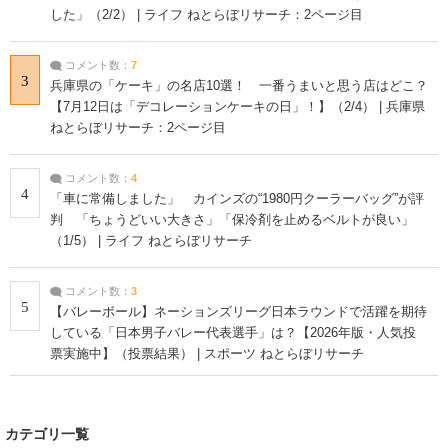
した」（2/2） | ライフ ねとらぼリサーチ：2ページ目
コメント数：
7
3
兵庫県の「ケーキ」の名店10選！ 一番うまいと思う店はどこ？
【7月12日は「デコレーションケーキの日」！】（2/4） | 兵庫県
ねとらぼリサーチ：2ページ目
コメント数：
4
4
「車に常備しました」 カインズの“1980円クーラーバッグ”が評
判 「ちょうどいい大きさ」「保冷剤を止めるベルトが良い」
（1/5） | ライフ ねとらぼリサーチ
コメント数：
3
5
【バレーボール】ネーションズリーグ日本ラウンドで活躍を期待
している「日本男子バレー代表選手」は？【2026年版・人気投
票実施中】（投票結果） | スポーツ ねとらぼリサーチ
カテゴリ一覧