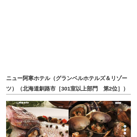
企業向けIT製品の総合サイト
IT製品の技術・比較・事例
製造業のIT導入・活用を支援
モノづくり技術者専門サイト
エレクトロニクス専門サイト
電子設計の基本と応用
ニュー阿寒ホテル（グランベルホテルズ＆リゾー
エネルギーの専門メディア
ツ）（北海道釧路市［301室以上部門 第2位］）
建設×テクノロジーの最前線
ちょっと気になるネットの話題