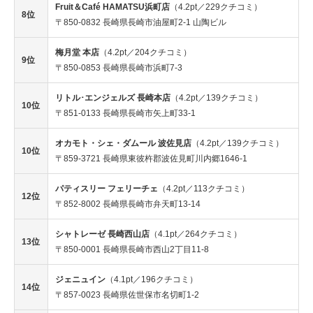
Fruit＆Café HAMATSU浜町店
（4.2pt／229クチコミ）
8位
〒850-0832 長崎県長崎市油屋町2-1 山陶ビル
梅月堂 本店
（4.2pt／204クチコミ）
9位
〒850-0853 長崎県長崎市浜町7-3
リトル･エンジェルズ 長崎本店
（4.2pt／139クチコミ）
10位
〒851-0133 長崎県長崎市矢上町33-1
オカモト・シェ・ダムール 波佐見店
（4.2pt／139クチコミ）
10位
〒859-3721 長崎県東彼杵郡波佐見町川内郷1646-1
パティスリー フェリーチェ
（4.2pt／113クチコミ）
12位
〒852-8002 長崎県長崎市弁天町13-14
シャトレーゼ 長崎西山店
（4.1pt／264クチコミ）
13位
〒850-0001 長崎県長崎市西山2丁目11-8
ジェニュイン
（4.1pt／196クチコミ）
14位
〒857-0023 長崎県佐世保市名切町1-2