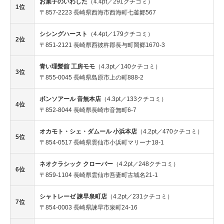
お菓子のいわした
（4.4pt／291クチコミ）
1位
〒857-2223 長崎県西海市西海町七釜郷567
シシングハースト
（4.4pt／179クチコミ）
2位
〒851-2121 長崎県西彼杵郡長与町岡郷1670-3
青い理髪舘 工房モモ
（4.3pt／140クチコミ）
3位
〒855-0045 長崎県島原市上の町888-2
ボンソアール 音無本店
（4.3pt／133クチコミ）
4位
〒852-8044 長崎県長崎市音無町6-7
オカモト・シェ・ダムール 小浜本店
（4.2pt／470クチコミ）
5位
〒854-0517 長崎県雲仙市小浜町マリーナ18-1
ネオクラシック クローバー
（4.2pt／248クチコミ）
6位
〒859-1104 長崎県雲仙市吾妻町古城名21-1
シャトレーゼ 諫早泉町店
（4.2pt／231クチコミ）
7位
〒854-0003 長崎県諫早市泉町24-16