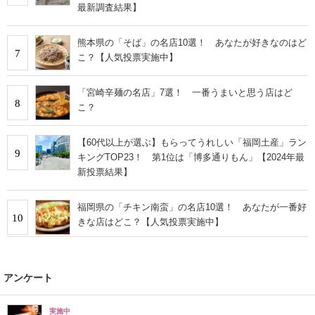
最新調査結果】
熊本県の「そば」の名店10選！ あなたが好きなのはど
7
こ？【人気投票実施中】
「宮崎辛麺の名店」7選！ 一番うまいと思う店はど
8
こ？
【60代以上が選ぶ】もらってうれしい「福岡土産」ラン
9
キングTOP23！ 第1位は「博多通りもん」【2024年最
新投票結果】
福岡県の「チキン南蛮」の名店10選！ あなたが一番好
10
きな店はどこ？【人気投票実施中】
アンケート
実施中