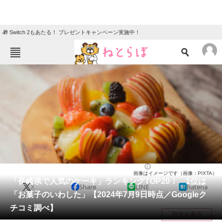
🎁 Switch 2もあたる！ プレゼントキャンペーン実施中！
ねとらぼメニュー
TOP
ニュース
エンタメ
クイズ
グルメ
地域
住まい
教育・育児
動物
リサーチ
長崎県
2024/07/09 14:30（公開）
画像はイメージです（画像：PIXTA）
会員記事
「長崎県で人気のケーキ」ランキングTOP20！ 1位は
X
Share
LINE
hatena
「お菓子のいわした」【2024年7月9日時点／Googleク
メディア
チコミ調べ】
目次を表示
注目記事を集めた総合ページ