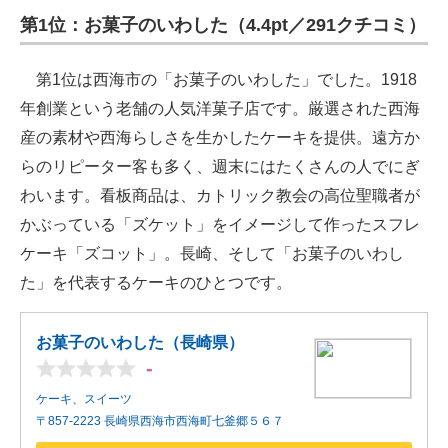
第1位：お菓子のいわした（4.4pt／291クチコミ）
ITの今と未来を見通す
第1位は西海市の「お菓子のいわした」でした。1918
スマホと通信の最新トレンド
年創業という老舗の人気洋菓子店です。厳選された西海
進化するPCとデバイスの未来
産の素材や西海らしさを生かしたケーキを提供。遠方か
らのリピーター客も多く、週末にはたくさんの人でにぎ
好きが集まる 比べて選べる
わいます。看板商品は、カトリック教会の高位聖職者が
ビジネスと働き方のヒント
かぶっている「ズケット」をイメージして作ったスフレ
ケーキ「ズコット」。長崎、そして「お菓子のいわし
AI活用のいまが分かる
た」を代表するケーキのひとつです。
企業ITのトレンドを詳説
お菓子のいわした（長崎県）
経営リーダーのコミュニティ
-
マーケ×ITの今がよく分かる
ケーキ、スイーツ
〒857-2223 長崎県西海市西海町七釜郷５６７
ITエンジニア向け専門サイト