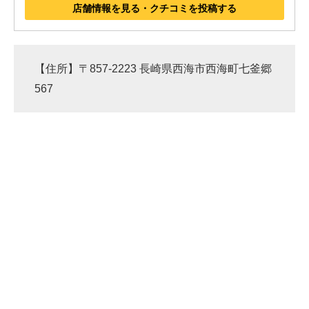
店舗情報を見る・クチコミを投稿する
企業向けIT製品の総合サイト
IT製品の技術・比較・事例
【住所】〒857-2223 長崎県西海市西海町七釜郷
製造業のIT導入・活用を支援
567
モノづくり技術者専門サイト
エレクトロニクス専門サイト
電子設計の基本と応用
エネルギーの専門メディア
建設×テクノロジーの最前線
ちょっと気になるネットの話題