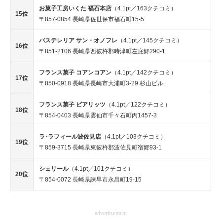
お菓子工房いくた 福石本店
（4.1pt／163クチコミ）
15位
〒857-0854 長崎県佐世保市福石町15-5
パステレリア サン・オノフレ
（4.1pt／145クチコミ）
16位
〒851-2106 長崎県西彼杵郡時津町左底郷290-1
フランス菓子 コアンコアン
（4.1pt／142クチコミ）
17位
〒850-0918 長崎県長崎市大浦町3-29 杉山ビル
フランス菓子 ビアリッツ
（4.1pt／122クチコミ）
18位
〒854-0403 長崎県雲仙市千々石町丙1457-3
ラ･ラフィール波佐見店
（4.1pt／103クチコミ）
19位
〒859-3715 長崎県東彼杵郡波佐見町宿郷93-1
シェリール
（4.1pt／101クチコミ）
20位
〒854-0072 長崎県諫早市永昌町19-15
advertisement