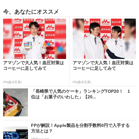
今、あなたにオススメ
アマゾンで大人気！血圧対策は
アマゾンで大人気！血圧対策は
コーヒーに足してみて
コーヒーに足してみて
PR(森永乳業)
PR(森永乳業)
「長崎県で人気のケーキ」ランキングTOP20！ 1
位は「お菓子のいわした」【20...
FPが解説！Apple製品を分割手数料0円で入手する
方法とは？
PR(Fav-Log)