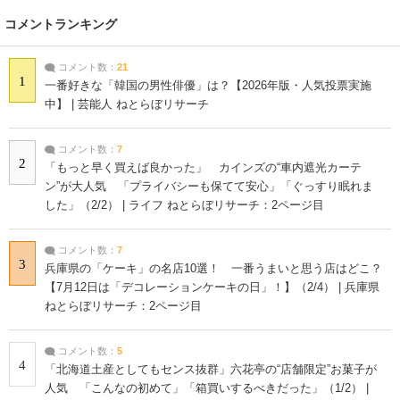
コメントランキング
コメント数：
21
1
一番好きな「韓国の男性俳優」は？【2026年版・人気投票実施
中】 | 芸能人 ねとらぼリサーチ
コメント数：
7
2
「もっと早く買えば良かった」 カインズの“車内遮光カーテ
ン”が大人気 「プライバシーも保てて安心」「ぐっすり眠れま
した」（2/2） | ライフ ねとらぼリサーチ：2ページ目
コメント数：
7
3
兵庫県の「ケーキ」の名店10選！ 一番うまいと思う店はどこ？
【7月12日は「デコレーションケーキの日」！】（2/4） | 兵庫県
ねとらぼリサーチ：2ページ目
コメント数：
5
4
「北海道土産としてもセンス抜群」六花亭の“店舗限定”お菓子が
人気 「こんなの初めて」「箱買いするべきだった」（1/2） |