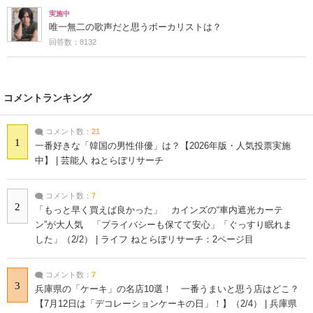
実施中
唯一無二の歌声だと思うボーカリストは？
回答数：8132
コメントランキング
コメント数：
21
1
一番好きな「韓国の男性俳優」は？【2026年版・人気投票実施
中】 | 芸能人 ねとらぼリサーチ
コメント数：
7
2
「もっと早く買えば良かった」 カインズの“車内遮光カーテ
ン”が大人気 「プライバシーも保てて安心」「ぐっすり眠れま
した」（2/2） | ライフ ねとらぼリサーチ：2ページ目
コメント数：
7
3
兵庫県の「ケーキ」の名店10選！ 一番うまいと思う店はどこ？
【7月12日は「デコレーションケーキの日」！】（2/4） | 兵庫県