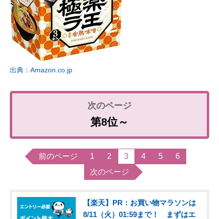
出典：Amazon.co.jp
第8位～
前のページ
1
2
3
4
5
6
次のページ
【楽天】PR：お買い物マラソンは
8/11（火）01:59まで！ まずはエ