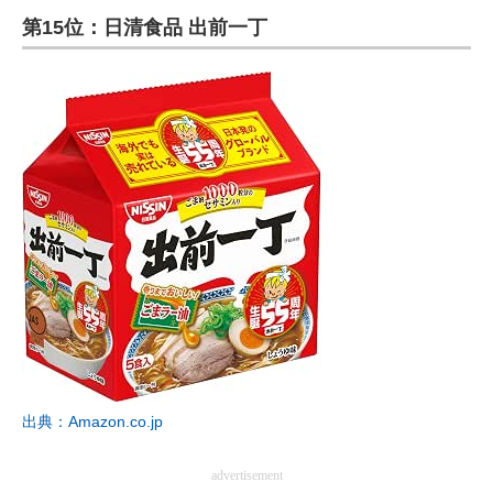
第15位：日清食品 出前一丁
ITの今と未来を見通す
スマホと通信の最新トレンド
進化するPCとデバイスの未来
好きが集まる 比べて選べる
ビジネスと働き方のヒント
AI活用のいまが分かる
企業ITのトレンドを詳説
経営リーダーのコミュニティ
出典：Amazon.co.jp
マーケ×ITの今がよく分かる
ITエンジニア向け専門サイト
advertisement