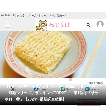
🎁 Switch 2もあたる！ プレゼントキャンペーン実施中！
ねとらぼメニュー
TOP
ニュース
エンタメ
クイズ
グルメ
地域
住まい
教育・育児
動物
リサーチ
ラーメン
2024/07/10 20:40（公開）
画像：写真AC
会員記事
【社会人の男性が選んだ】スープが最高にうまいと思う
X
Share
LINE
hatena
「袋麺シリーズ」ランキングTOP27！ 第1位は「サッ
メディア
ポロ一番」【2024年最新調査結果】
目次を表示
注目記事を集めた総合ページ