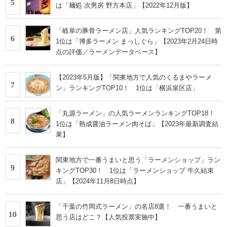
5
は「麺処 次男房 野方本店」【2022年12月版】
「岐阜の豚骨ラーメン店」人気ランキングTOP20！ 第
6
1位は「博多ラーメン まっしぐら」【2023年2月24日時
点の評価／ラーメンデータベース】
【2023年5月版】「関東地方で人気のくるまやラーメ
7
ン」ランキングTOP10！ 1位は「横浜泉区店」
「丸源ラーメン」の人気ラーメンランキングTOP18！
8
1位は「熟成醤油ラーメン肉そば」【2023年最新調査結
果】
関東地方で一番うまいと思う「ラーメンショップ」ラン
9
キングTOP30！ 1位は「ラーメンショップ 牛久結束
店」【2024年11月8日時点】
「千葉の竹岡式ラーメン」の名店8選！ 一番うまいと
10
思う店はどこ？【人気投票実施中】