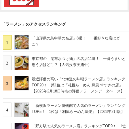
「ラーメン」のアクセスランキング
「山形県の鳥中華の名店」8選！ 一番好きな店はど
1
こ？
東京都の「昆布水つけ麺」の名店11選！ 一番うまいと
2
思う店はどこ？【人気投票実施中】
最近評価の高い「北海道の味噌ラーメン店」ランキング
3
TOP20！ 第1位は「札幌らーめん 輝風 すすきの店」
【2025年2月18日時点の評価／ラーメンデータベース】
「新横浜ラーメン博物館で人気のラーメン」ランキング
4
TOP5！ 1位は「利尻らーめん味楽」【2023年2月版】
「野方駅で人気のラーメン店」ランキングTOP9！ 1位