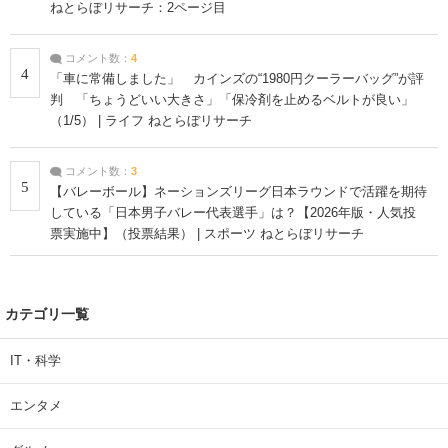
ねとらぼリサーチ：2ページ目
コメント数：
4
4
「車に常備しました」 カインズの“1980円クーラーバッグ”が評
判 「ちょうどいい大きさ」「保冷剤を止めるベルトが良い」
（1/5） | ライフ ねとらぼリサーチ
コメント数：
3
5
【バレーボール】ネーションズリーグ日本ラウンドで活躍を期待
している「日本男子バレー代表選手」は？【2026年版・人気投
票実施中】（投票結果） | スポーツ ねとらぼリサーチ
カテゴリ一覧
IT・科学
エンタメ