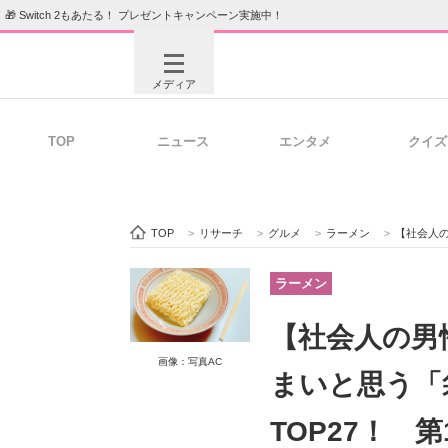
🎁 Switch 2もあたる！ プレゼントキャンペーン実施中！
メディア
TOP
ニュース
エンタメ
クイズ
注目記事を集めた総合ページ
ITの今
TOP
>
リサーチ
>
グルメ
>
ラーメン
>
【社会人の男性が
ビジネスと働き方のヒント
AI活用
ラーメン
【社会人の男
画像：写真AC
ITエンジニア向け専門サイト
企業向けI
まいと思う「
TOP27！ 