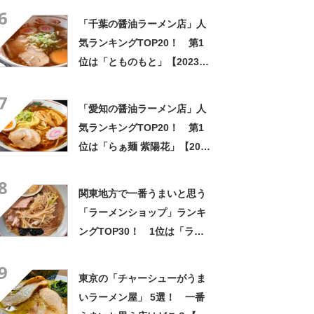
6
「千葉の醤油ラーメン店」人
気ランキングTOP20！ 第1
位は「とものもと」【2023年
2月8日時点の評価／ラーメン
7
データベース】
「愛知の醤油ラーメン店」人
気ランキングTOP20！ 第1
位は「らぁ麺 紫陽花」【2023
年5月10日時点の評価／ラー
8
メンデータベース】
関東地方で一番うまいと思う
「ラーメンショップ」ランキ
ングTOP30！ 1位は「ラー
メンショップ 牛久結束店」
9
【2024年11月8日時点】
東京の「チャーシューがうま
いラーメン屋」 5選！ 一番