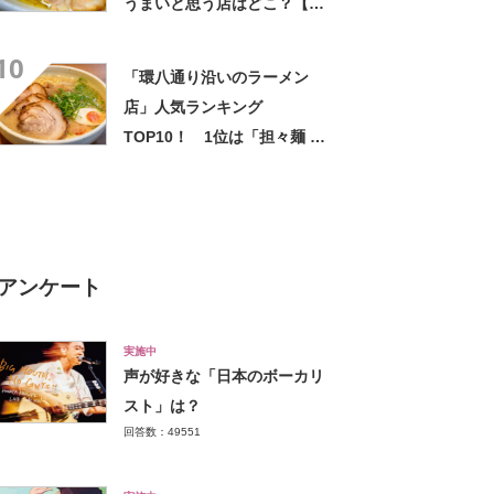
うまいと思う店はどこ？【人
気投票実施中】
10
「環八通り沿いのラーメン
店」人気ランキング
TOP10！ 1位は「担々麺 ビ
ンギリ」【2022年7月版】
アンケート
実施中
声が好きな「日本のボーカリ
スト」は？
回答数：49551