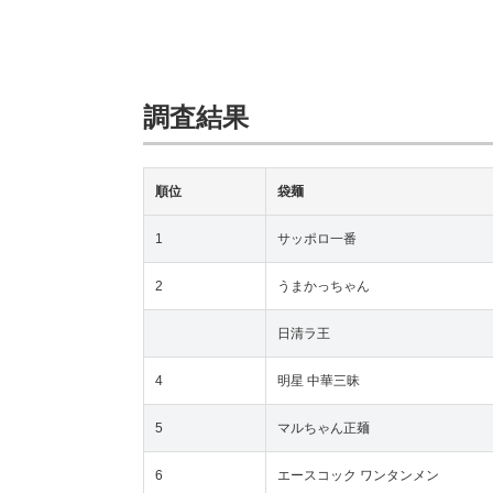
調査結果
順位
袋麺
1
サッポロ一番
2
うまかっちゃん
日清ラ王
4
明星 中華三昧
5
マルちゃん正麺
6
エースコック ワンタンメン