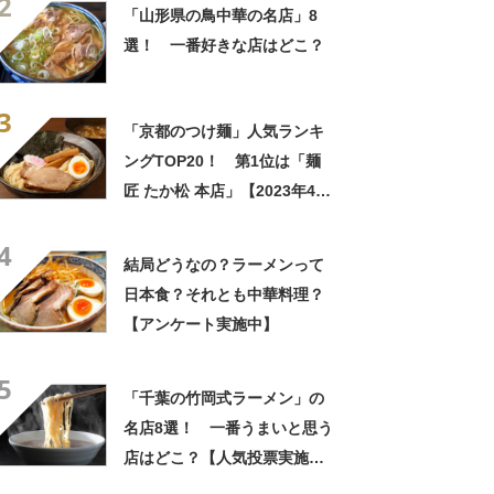
2
「山形県の鳥中華の名店」8
選！ 一番好きな店はどこ？
3
「京都のつけ麺」人気ランキ
ングTOP20！ 第1位は「麺
匠 たか松 本店」【2023年4月
12日時点の評価／ラーメンデ
4
ータベース】
結局どうなの？ラーメンって
日本食？それとも中華料理？
【アンケート実施中】
5
「千葉の竹岡式ラーメン」の
名店8選！ 一番うまいと思う
店はどこ？【人気投票実施
中】