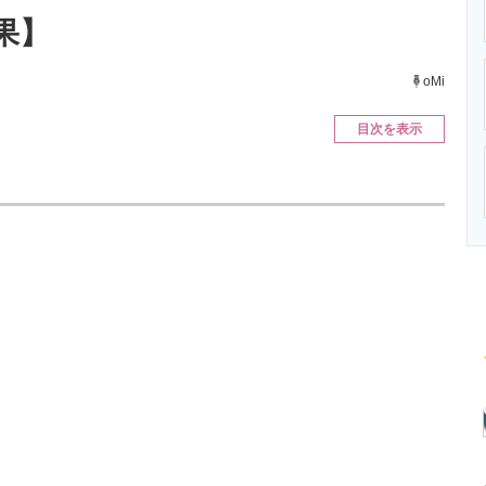
ニクス専門サイト
電子設計の基本と応用
エネルギーの専
果】
oMi
目次を表示