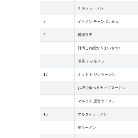
チキンラーメン
8
イトメン チャンポンめん
9
極楽ラ王
日清これ絶対うまいやつ♪
明星 チャルメラ
12
オットギ ジンラーメン
お椀で食べるカップヌードル
マルタイ 屋台ラーメン
15
マルタイラーメン
辛ラーメン