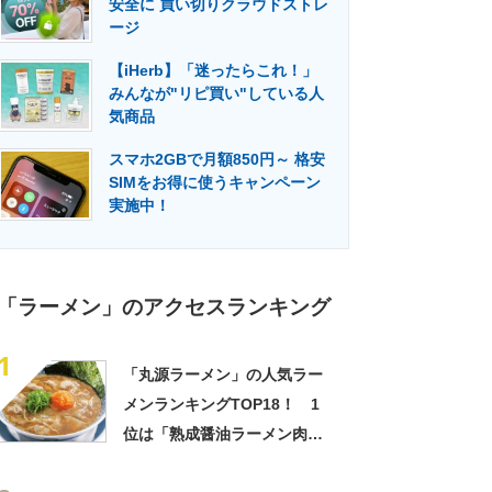
安全に 買い切りクラウドストレ
門メディア
建設×テクノロジーの最前線
ージ
【iHerb】「迷ったらこれ！」
みんなが"リピ買い"している人
気商品
スマホ2GBで月額850円～ 格安
SIMをお得に使うキャンペーン
実施中！
「ラーメン」のアクセスランキング
1
「丸源ラーメン」の人気ラー
メンランキングTOP18！ 1
位は「熟成醤油ラーメン肉そ
ば」【2023年最新調査結果】