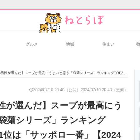
グルメ
地域
住まい
と未来を見通す
スマホと通信の最新トレンド
進化するPCとデ
選んだ】スープが最高にうまいと思う「袋麺シリーズ」ランキングTOP27！ 第1位は「サッポロ一番」【2024年最新調査結果】
のいまが分かる
企業ITのトレンドを詳説
経営リーダーの
2024/07/10 20:40（公開）
2024/07/10 20:40（更新）
性が選んだ】スープが最高にう
T製品の総合サイト
IT製品の技術・比較・事例
製造業のIT導入
袋麺シリーズ」ランキング
第1位は「サッポロ一番」【2024