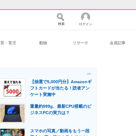
検索
ログイン
教育・育児
動物
リサーチ
会員記事
バイスの未来
好きが集まる 比べて選べる
- PR -
【抽選で5,000円分】Amazonギ
コミュニティ
マーケ×ITの今がよく分かる
フトカードが当たる！読者アン
ケート実施中
重量約999g、最新CPU搭載のビ
・活用を支援
ジネスPCの実力は？
スマホの写真／動画をもう一段