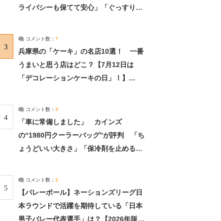
ライバシーも保てて安心」「ぐっすり眠
れました」（2/2） | ライフ ねとらぼリ
サーチ：2ページ目
コメント数：
7
3
兵庫県の「ケーキ」の名店10選！ 一番
うまいと思う店はどこ？【7月12日は
「デコレーションケーキの日」！】
（2/4） | 兵庫県 ねとらぼリサーチ：2ペ
ージ目
コメント数：
4
4
「車に常備しました」 カインズ
の“1980円クーラーバッグ”が評判 「ち
ょうどいい大きさ」「保冷剤を止めるベ
ルトが良い」（1/5） | ライフ ねとらぼ
リサーチ
コメント数：
3
5
【バレーボール】ネーションズリーグ日
本ラウンドで活躍を期待している「日本
男子バレー代表選手」は？【2026年版・