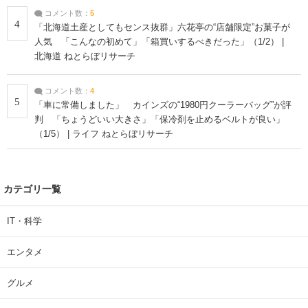
コメント数：
5
4
「北海道土産としてもセンス抜群」六花亭の“店舗限定”お菓子が
人気 「こんなの初めて」「箱買いするべきだった」（1/2） |
北海道 ねとらぼリサーチ
コメント数：
4
5
「車に常備しました」 カインズの“1980円クーラーバッグ”が評
判 「ちょうどいい大きさ」「保冷剤を止めるベルトが良い」
（1/5） | ライフ ねとらぼリサーチ
カテゴリ一覧
IT・科学
エンタメ
グルメ