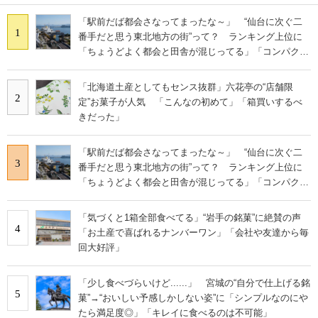
「駅前だば都会さなってまったな～」 “仙台に次ぐ二
1
番手だと思う東北地方の街”って？ ランキング上位に
「ちょうどよく都会と田舎が混じってる」「コンパクト
にまとまったいい街」の声
「北海道土産としてもセンス抜群」六花亭の“店舗限
2
定”お菓子が人気 「こんなの初めて」「箱買いするべ
きだった」
「駅前だば都会さなってまったな～」 “仙台に次ぐ二
3
番手だと思う東北地方の街”って？ ランキング上位に
「ちょうどよく都会と田舎が混じってる」「コンパクト
にまとまったいい街」の声
「気づくと1箱全部食べてる」“岩手の銘菓”に絶賛の声
4
「お土産で喜ばれるナンバーワン」「会社や友達から毎
回大好評」
「少し食べづらいけど......」 宮城の“自分で仕上げる銘
5
菓”→“おいしい予感しかしない姿”に「シンプルなのにや
たら満足度◎」「キレイに食べるのは不可能」