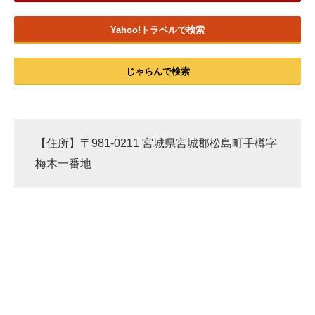
企業向けIT製品の総合サイト
Yahoo!トラベルで検索
IT製品の技術・比較・事例
じゃらんで検索
製造業のIT導入・活用を支援
モノづくり技術者専門サイト
エレクトロニクス専門サイト
【住所】〒981-0211 宮城県宮城郡松島町手樽字
梅木一番地
電子設計の基本と応用
エネルギーの専門メディア
建設×テクノロジーの最前線
ちょっと気になるネットの話題