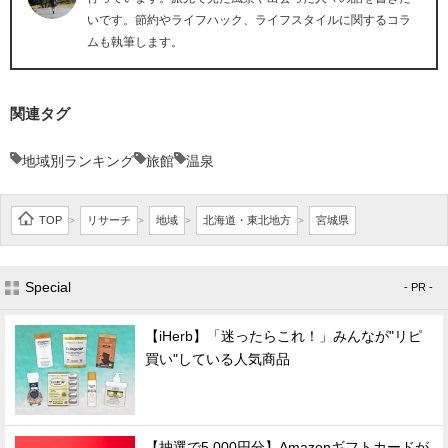
いです。節約やライフハック、ライフスタイルに関するコラ
ムも執筆します。
関連タグ
地域別ランキング
旅館
温泉
TOP
リサーチ
地域
北海道・東北地方
宮城県
>
>
>
>
Special
- PR -
【iHerb】「迷ったらこれ！」みんなが"リピ
買い"している人気商品
【抽選で5,000円分】Amazonギフトカードが