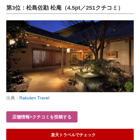
第3位：松島佐勘 松庵（4.5pt／251クチコミ）
ITの今と未来を見通す
スマホと通信の最新トレンド
進化するPCとデバイスの未来
好きが集まる 比べて選べる
ビジネスと働き方のヒント
AI活用のいまが分かる
企業ITのトレンドを詳説
出典：
Rakuten Travel
経営リーダーのコミュニティ
店舗情報+クチコミを投稿する
マーケ×ITの今がよく分かる
ITエンジニア向け専門サイト
楽天トラベルでチェック