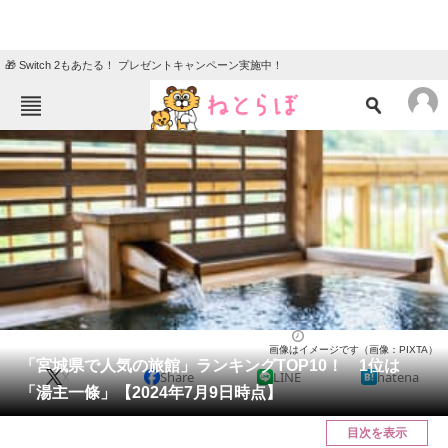
🎁 Switch 2もあたる！ プレゼントキャンペーン実施中！
ねとらぼメニュー
TOP
ニュース
エンタメ
クイズ
グルメ
地域
住まい
教育・育児
動物
リサーチ
宮城県
2024/07/10 09:00（公開）
画像はイメージです（画像：PIXTA）
会員記事
「宮城県で人気の旅館」ランキングTOP10！ 1位は
X
Share
LINE
hatena
「湯主一條」【2024年7月9日時点】
メディア
目次を表示
注目記事を集めた総合ページ