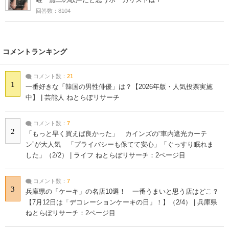
回答数：8104
コメントランキング
コメント数：
21
1
一番好きな「韓国の男性俳優」は？【2026年版・人気投票実施
中】 | 芸能人 ねとらぼリサーチ
コメント数：
7
2
「もっと早く買えば良かった」 カインズの“車内遮光カーテ
ン”が大人気 「プライバシーも保てて安心」「ぐっすり眠れま
した」（2/2） | ライフ ねとらぼリサーチ：2ページ目
コメント数：
7
3
兵庫県の「ケーキ」の名店10選！ 一番うまいと思う店はどこ？
【7月12日は「デコレーションケーキの日」！】（2/4） | 兵庫県
ねとらぼリサーチ：2ページ目