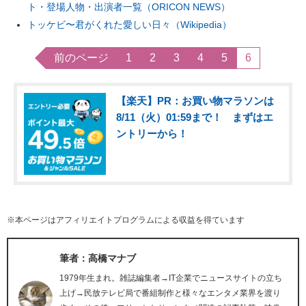
ト・登場人物・出演者一覧（ORICON NEWS）
トッケビ〜君がくれた愛しい日々（Wikipedia）
前のページ
1
2
3
4
5
6
【楽天】PR：お買い物マラソンは
8/11（火）01:59まで！ まずはエ
ントリーから！
※本ページはアフィリエイトプログラムによる収益を得ています
筆者：高橋マナブ
1979年生まれ。雑誌編集者→IT企業でニュースサイトの立ち
上げ→民放テレビ局で番組制作と様々なエンタメ業界を渡り