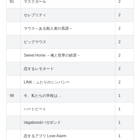
91
マスクガール
2
セレブリティ
2
マウス～ある殺人者の系譜～
2
ビッグマウス
2
Sweet Home －俺と世界の絶望－
2
恋するレモネード
2
LINK：ふたりのシンパシー
2
98
今、私たちの学校は…
1
ハートビート
1
Vagabond/バガボンド
1
恋するアプリ Love Alarm
1