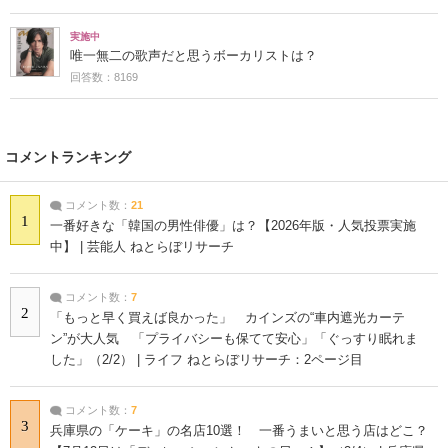
実施中
唯一無二の歌声だと思うボーカリストは？
回答数：8169
コメントランキング
コメント数：
21
1
一番好きな「韓国の男性俳優」は？【2026年版・人気投票実施
中】 | 芸能人 ねとらぼリサーチ
コメント数：
7
2
「もっと早く買えば良かった」 カインズの“車内遮光カーテ
ン”が大人気 「プライバシーも保てて安心」「ぐっすり眠れま
した」（2/2） | ライフ ねとらぼリサーチ：2ページ目
コメント数：
7
3
兵庫県の「ケーキ」の名店10選！ 一番うまいと思う店はどこ？