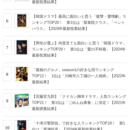
最新投票結果】
【韓国ドラマ】最高に面白いと思う「復讐・愛憎劇」ラ
6
ンキングTOP20！ 第1位は「梨泰院クラス」「ペント
ハウス」【2024年最新投票結果】
【男性が選ぶ】何度見ても面白いと思う「韓国ドラマ」
7
ランキングTOP29！ 第1位は「愛の不時着」【2024年
最新投票結果】
「孤独のグルメ」season1の好きな回ランキング
8
TOP12！ 1位は「川崎市八丁綴の一人焼肉」【2022年
最新結果】
【宮藤官九郎】「クドカン脚本ドラマ」人気ランキング
9
TOP21！ 第1位は「ごめんね青春」に決定！【2021年
最新調査結果】
「十津川警部役」で好きな人ランキングTOP18！ 第1
10
位は「渡瀬恒彦」【2024年最新投票結果】