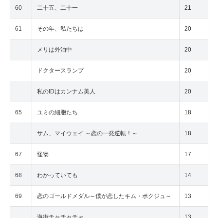
60
二十五、二十一
21
61
その年、私たちは
20
メリは外泊中
20
ドクタースランプ
20
私のIDはカンナム美人
20
65
ユミの細胞たち
18
サム、マイウェイ ～恋の一発逆転！～
18
67
怪物
17
68
わかっていても
14
69
恋のゴールドメダル～僕が恋したキム・ボクジュ～
13
海街チャチャチャ
13