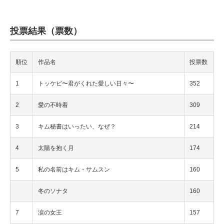
投票結果（票数）
順位
作品名
投票数
1
トッケビ〜君がくれた愛しい日々〜
352
2
愛の不時着
309
3
キム秘書はいったい、なぜ？
214
4
太陽を抱く月
174
5
私の名前はキム・サムスン
160
冬のソナタ
160
7
涙の女王
157