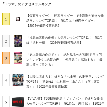
「ドラマ」のアクセスランキング
【仮面ライダー】「昭和ライダー」で主題歌が好きな作
1
品ランキングTOP13！ 第1位は「仮面ライダー」
【2024年最新投票結果】
「浅見光彦役の俳優」人気ランキングTOP11！ 第1位
2
は「沢村一樹」【2024年最新投票結果】
「史上最高の作品です」 絶対見るべき“韓国ドラマ”ラ
3
ンキング1位に絶賛の声 「何度見ても感動する」「最
高に笑って泣ける」
【太陽にほえろ！】好きな「七曲署」の刑事ランキング
4
TOP24！ 第1位は「山村精一【山さん】（演：露口
茂）」【2023年最新投票結果】
【VIVANT】TBS日曜劇場「ヴィヴァン」で好きな登場
5
人物ランキングTOP29！ 第1位は「黒須 駿」【2023年