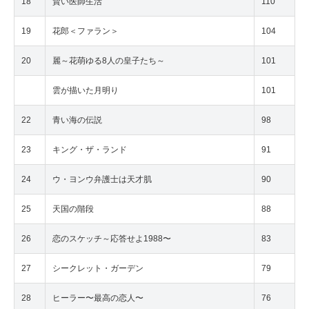
18
賢い医師生活
110
19
花郎＜ファラン＞
104
20
麗～花萌ゆる8人の皇子たち～
101
雲が描いた月明り
101
22
青い海の伝説
98
23
キング・ザ・ランド
91
24
ウ・ヨンウ弁護士は天才肌
90
25
天国の階段
88
26
恋のスケッチ～応答せよ1988〜
83
27
シークレット・ガーデン
79
28
ヒーラー〜最高の恋人〜
76