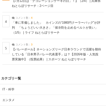
【7月12日は「デコレーションケーキの日」！】（2/4） | 兵庫県
ねとらぼリサーチ：2ページ目
コメント数：
4
4
「車に常備しました」 カインズの“1980円クーラーバッグ”が評
判 「ちょうどいい大きさ」「保冷剤を止めるベルトが良い」
（1/5） | ライフ ねとらぼリサーチ
コメント数：
3
5
【バレーボール】ネーションズリーグ日本ラウンドで活躍を期待
している「日本男子バレー代表選手」は？【2026年版・人気投
票実施中】（投票結果） | スポーツ ねとらぼリサーチ
カテゴリ一覧
IT・科学
エンタメ