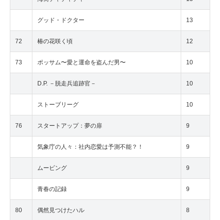
グッド・ドクター
13
72
椿の花咲く頃
12
73
ポッサム〜愛と運命を盗んだ男〜
10
D.P. －脱走兵追跡官－
10
ストーブリーグ
10
76
スタートアップ：夢の扉
9
気象庁の人々：社内恋愛は予測不能？！
9
ムービング
9
青春の記録
9
80
偶然見つけたハル
8