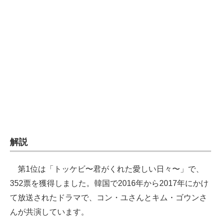
企業向けIT製品の総合サイト
IT製品の技術・比較・事例
製造業のIT導入・活用を支援
モノづくり技術者専門サイト
エレクトロニクス専門サイト
電子設計の基本と応用
エネルギーの専門メディア
解説
建設×テクノロジーの最前線
第1位は「トッケビ〜君がくれた愛しい日々〜」で、
ちょっと気になるネットの話題
352票を獲得しました。韓国で2016年から2017年にかけ
て放送されたドラマで、コン・ユさんとキム・ゴウンさ
んが共演しています。