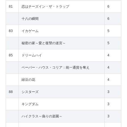
81
恋はチーズイン・ザ・トラップ
6
十八の瞬間
6
83
イカゲーム
5
秘密の家～愛と復讐の迷宮～
5
85
ドリームハイ
4
ペーパー・ハウス・コリア：統一通貨を奪え
4
緑豆の花
4
88
シスターズ
3
キングダム
3
ハイクラス～偽りの楽園～
3