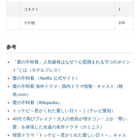
コネクト
1
その他
104
参考
「愛の不時着」人気爆発はなぜ？心鷲掴まれる“5つのポイン
ト”とは（モデルプレス）
愛の不時着 （Netflix 公式サイト）
愛の不時着 海外ドラマ・国内ドラマ情報・キャスト（映
画.com）
愛の不時着（Wikipedia）
トッケビ～君がくれた愛しい日々～ |（テレビ愛知）
40代で再びブレイク！大人の色気が増すコン・ユが「尊い
愛」を体現した永遠の名作ドラマ（ホミニス）
韓国ドラマ『トッケビ～君がくれた愛しい日々～』キャス