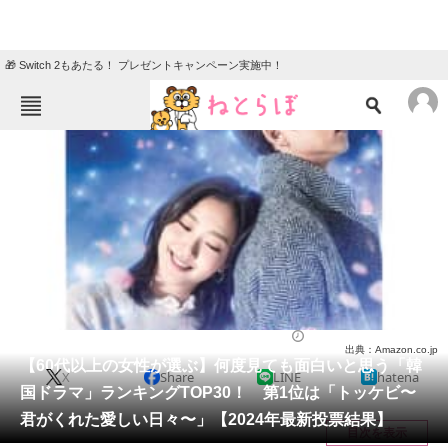
🎁 Switch 2もあたる！ プレゼントキャンペーン実施中！
ねとらぼメニュー
TOP
ニュース
エンタメ
クイズ
グルメ
地域
住まい
教育・育児
動物
リサーチ
ドラマ
2024/07/12 20:05（公開）
出典：Amazon.co.jp
会員記事
【60代以上の女性が選ぶ】何度見ても面白いと思う「韓
X
Share
LINE
hatena
国ドラマ」ランキングTOP30！ 第1位は「トッケビ〜
メディア
君がくれた愛しい日々〜」【2024年最新投票結果】
目次を表示
注目記事を集めた総合ページ