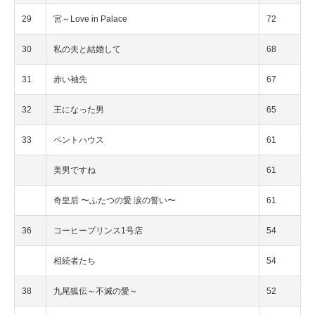
29
宮～Love in Palace
72
30
私の夫と結婚して
68
31
赤い袖先
67
32
王になった男
65
33
ペントハウス
61
美男ですね
61
奇皇后 〜ふたつの愛 涙の誓い〜
61
36
コーヒープリンス1号店
54
相続者たち
54
38
九尾狐伝～不滅の愛～
52