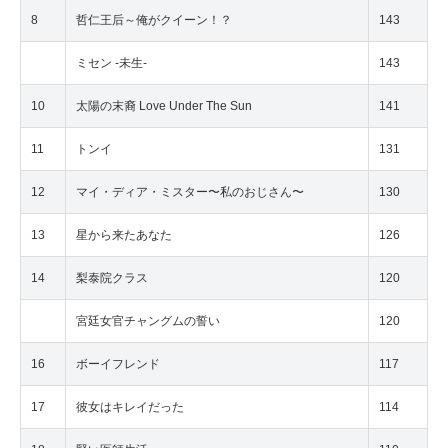
8
哲仁王后～俺がクイーン！？
143
ミセン -未生-
143
10
太陽の末裔 Love Under The Sun
141
11
トンイ
131
12
マイ・ディア・ミスター〜私のおじさん〜
130
13
星から来たあなた
126
14
梨泰院クラス
120
宮廷女官チャングムの誓い
120
16
ボーイフレンド
117
17
彼女はキレイだった
114