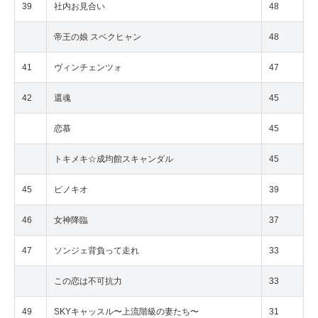
39
社内お見合い
48
帝王の娘 スベクヒャン
48
41
ヴィンチェンツォ
47
42
還魂
45
恋慕
45
トキメキ☆成均館スキャンダル
45
45
ピノキオ
39
46
女神降臨
37
47
ソンジェ背負って走れ
33
この恋は不可抗力
33
49
SKYキャッスル〜上流階級の妻たち〜
31