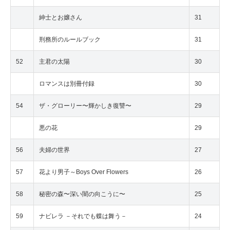
紳士とお嬢さん
31
刑務所のルールブック
31
52
主君の太陽
30
ロマンスは別冊付録
30
54
ザ・グローリー〜輝かしき復讐〜
29
悪の花
29
56
夫婦の世界
27
57
花より男子～Boys Over Flowers
26
58
秘密の森〜深い闇の向こうに〜
25
59
ナビレラ －それでも蝶は舞う－
24