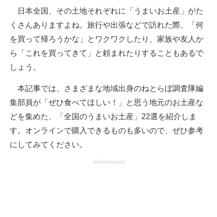
日本全国、その土地それぞれに「うまいお土産」がた
ITの今と未来を見通す
くさんありますよね。旅行や出張などで訪れた際、「何
を買って帰ろうかな」とワクワクしたり、家族や友人か
スマホと通信の最新トレンド
ら「これを買ってきて」と頼まれたりすることもあるで
進化するPCとデバイスの未来
しょう。
好きが集まる 比べて選べる
本記事では、さまざまな地域出身のねとらぼ調査隊編
集部員が「ぜひ食べてほしい！」と思う地元のお土産な
ビジネスと働き方のヒント
どを集めた、「全国のうまいお土産」22選を紹介しま
AI活用のいまが分かる
す。オンラインで購入できるものも多いので、ぜひ参考
にしてみてください。
企業ITのトレンドを詳説
advertisement
経営リーダーのコミュニティ
マーケ×ITの今がよく分かる
ITエンジニア向け専門サイト