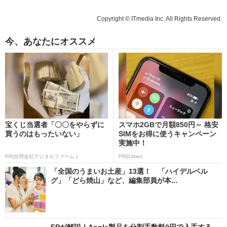
Copyright © ITmedia Inc. All Rights Reserved.
今、あなたにオススメ
宝くじ当選者「〇〇をやらずに
スマホ2GBで月額850円～ 格安
買うのはもったいない」
SIMをお得に使うキャンペーン
実施中！
PR(合同会社デジタルファーム )
PR(IIJmio)
「全国のうまいお土産」13選！ 「ハイデルベル
グ」「どら焼山」など、編集部員が本...
FPが解説！Apple製品を分割手数料0円で入手する