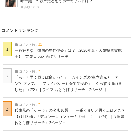
唯一無二の歌声だと思うボーカリストは？
回答数：8186
コメントランキング
コメント数：
21
1
一番好きな「韓国の男性俳優」は？【2026年版・人気投票実施
中】 | 芸能人 ねとらぼリサーチ
コメント数：
7
2
「もっと早く買えば良かった」 カインズの“車内遮光カーテ
ン”が大人気 「プライバシーも保てて安心」「ぐっすり眠れま
した」（2/2） | ライフ ねとらぼリサーチ：2ページ目
コメント数：
7
3
兵庫県の「ケーキ」の名店10選！ 一番うまいと思う店はどこ？
【7月12日は「デコレーションケーキの日」！】（2/4） | 兵庫県
ねとらぼリサーチ：2ページ目