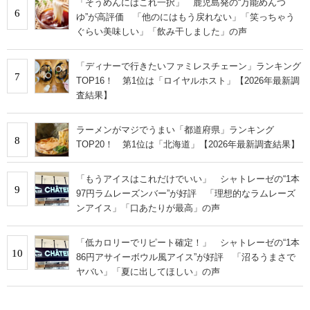
「そうめんにはこれ一択」 鹿児島発の“万能めんつ
6
ゆ”が高評価 「他のにはもう戻れない」「笑っちゃう
ぐらい美味しい」「飲み干しました」の声
「ディナーで行きたいファミレスチェーン」ランキング
7
TOP16！ 第1位は「ロイヤルホスト」【2026年最新調
査結果】
ラーメンがマジでうまい「都道府県」ランキング
8
TOP20！ 第1位は「北海道」【2026年最新調査結果】
「もうアイスはこれだけでいい」 シャトレーゼの“1本
9
97円ラムレーズンバー”が好評 「理想的なラムレーズ
ンアイス」「口あたりが最高」の声
「低カロリーでリピート確定！」 シャトレーゼの“1本
10
86円アサイーボウル風アイス”が好評 「沼るうまさで
ヤバい」「夏に出してほしい」の声