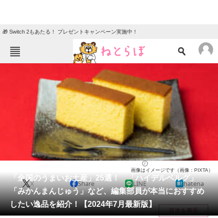
🎁 Switch 2もあたる！ プレゼントキャンペーン実施中！
ねとらぼメニュー
TOP
ニュース
エンタメ
クイズ
グルメ
地域
住まい
教育・育児
動物
リサーチ
グルメ
2024/07/11 19:20（公開）
画像はイメージです（画像：PIXTA）
会員記事
「全国のうまいお土産」25選！ 「ハイデルベルグ」
X
Share
LINE
hatena
「みかんまんじゅう」など、編集部員が本当におすすめ
メディア
したい逸品を紹介！【2024年7月最新版】
目次を表示
注目記事を集めた総合ページ