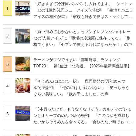
「好きすぎて冷凍庫パンパンに入れてます」 シャトレ
1
ーゼの“1個約61円シューアイス”が好評 「生地とバニラ
アイスの相性が◎」「家族も好きで夏はストックして
る」
「買い溜めておかないと」セブンイレブン×シャトレー
2
ゼの“人気アイス”に「職場の冷凍庫に保存してる」「別
格でうまい」「セブンで買える時代になったか！」の声
ラーメンがマジでうまい「都道府県」ランキング
3
TOP20！ 第1位は「北海道」【2026年最新調査結果】
「そうめんにはこれ一択」 鹿児島発の“万能めんつ
4
ゆ”が高評価 「他のにはもう戻れない」「笑っちゃう
ぐらい美味しい」「飲み干しました」の声
「5本買ったけど、もうなくなりそう」カルディの“レモ
5
ンとオリーブのめんつゆ”が好評 「このつゆを摂取し
たいからそうめんを食べてる」「食欲のない時でもコレ
で食べられる」