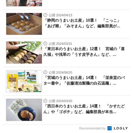
公開 2024/04/13
「静岡のうまいお土産」10選！ 「こっこ」
「あげ潮」「みそまん」など、編集部員が...
公開 2024/03/31
「東日本のうまいお土産」12選！ 宮城の「喜
久福」や浅草の「うす皮芋きん」など、...
公開 2024/06/20
「宮城のうまいお土産」14選！ 「栄泉堂のバ
ター最中」「佐藤清治製麺の白石温麺」...
公開 2024/03/30
「西日本のうまいお土産」14選！ 「かすたど
ん」や「ゴボチ」など、編集部員が本当...
Recommended by