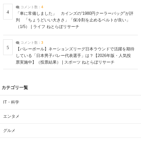
コメント数：
4
4
「車に常備しました」 カインズの“1980円クーラーバッグ”が評
判 「ちょうどいい大きさ」「保冷剤を止めるベルトが良い」
（1/5） | ライフ ねとらぼリサーチ
コメント数：
3
5
【バレーボール】ネーションズリーグ日本ラウンドで活躍を期待
している「日本男子バレー代表選手」は？【2026年版・人気投
票実施中】（投票結果） | スポーツ ねとらぼリサーチ
カテゴリ一覧
IT・科学
エンタメ
グルメ