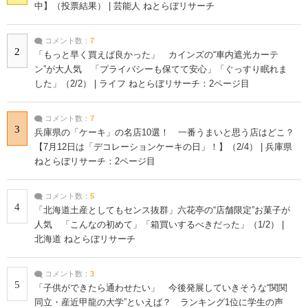
中】（投票結果） | 芸能人 ねとらぼリサーチ
コメント数：
7
2
「もっと早く買えば良かった」 カインズの“車内遮光カーテ
ン”が大人気 「プライバシーも保てて安心」「ぐっすり眠れま
した」（2/2） | ライフ ねとらぼリサーチ：2ページ目
コメント数：
7
3
兵庫県の「ケーキ」の名店10選！ 一番うまいと思う店はどこ？
【7月12日は「デコレーションケーキの日」！】（2/4） | 兵庫県
ねとらぼリサーチ：2ページ目
コメント数：
5
4
「北海道土産としてもセンス抜群」六花亭の“店舗限定”お菓子が
人気 「こんなの初めて」「箱買いするべきだった」（1/2） |
北海道 ねとらぼリサーチ
コメント数：
3
5
「子供ができたら通わせたい」 今後発展していきそうな“関関
同立・産近甲龍の大学”といえば？ ランキング1位に学生の声