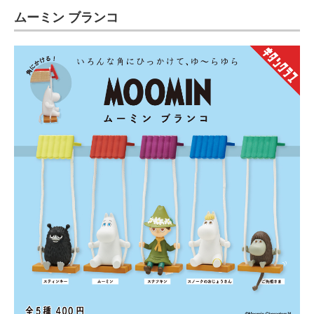
ムーミン ブランコ
ITの今と未来を見通す
スマホと通信の最新トレンド
進化するPCとデバイスの未来
好きが集まる 比べて選べる
ビジネスと働き方のヒント
AI活用のいまが分かる
企業ITのトレンドを詳説
経営リーダーのコミュニティ
マーケ×ITの今がよく分かる
ITエンジニア向け専門サイト