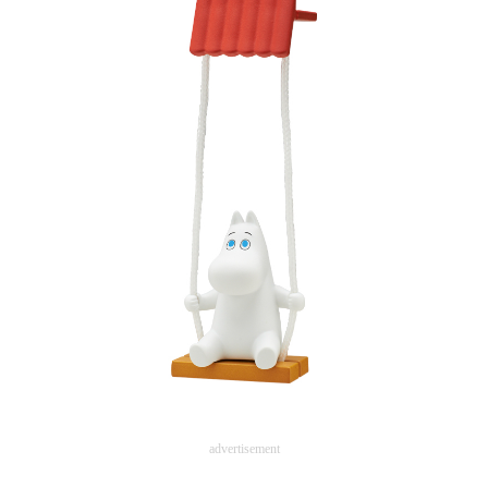
advertisement