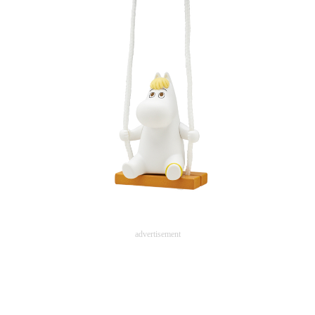
advertisement