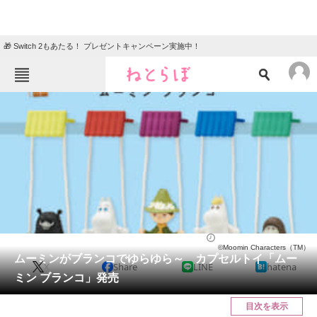
🎁 Switch 2もあたる！ プレゼントキャンペーン実施中！
ねとらぼメニュー
TOP
ニュース
エンタメ
クイズ
グルメ
地域
住まい
教育・育児
動物
リサーチ
ホビー
2024/07/16 07:15（公開）
©Moomin Characters（TM）
会員記事
ムーミンがブランコでゆらゆら～ カプセルトイ「ムー
X
Share
LINE
hatena
ミン ブランコ」発売
メディア
目次を表示
注目記事を集めた総合ページ