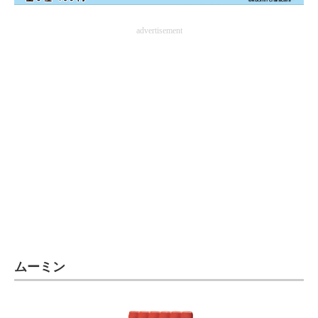
企業向けIT製品の総合サイト
advertisement
IT製品の技術・比較・事例
製造業のIT導入・活用を支援
モノづくり技術者専門サイト
エレクトロニクス専門サイト
電子設計の基本と応用
エネルギーの専門メディア
建設×テクノロジーの最前線
ちょっと気になるネットの話題
ムーミン