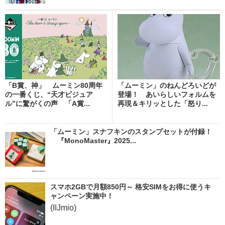
「B賞、神」 ムーミン80周年
「ムーミン」のねんどろいどが
の一番くじ、“天才ビジュア
登場！ あいらしいフォルムを
ル”に驚がくの声 「A賞...
再現＆キリッとした「怒り...
「ムーミン」スナフキンのスタンプセットが付録！
『MonoMaster』2025...
スマホ2GBで月額850円～ 格安SIMをお得に使うキ
ャンペーン実施中！
(IIJmio)