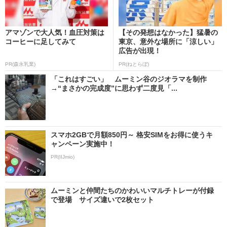
アマゾンで大人気！血圧対策は
【その発想はなかった】猛暑の
コーヒーに足してみて
東京、意外な場所に「涼しい」
広告が出現！
PR(森永乳業)
PR(ねとらぼ)
「これはすごい」 ムーミン谷のジオラマを制作
→“まさかの完成度”に思わず二度見「...
スマホ2GBで月額850円～ 格安SIMをお得に使うキ
ャンペーン実施中！
PR(IIJmio)
ムーミンと仲間たちのかわいいマルチトレーが付録
で登場 サイズ違いで2枚セット