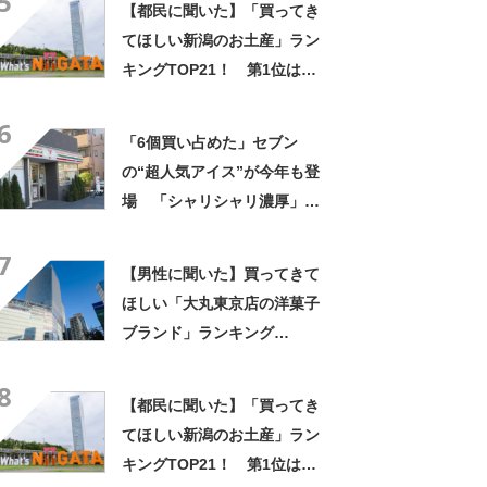
5
【都民に聞いた】「買ってき
や食べるのが1つの趣味」の声
てほしい新潟のお土産」ラン
キングTOP21！ 第1位は
「笹だんご（田中屋本店）」
6
【2026年最新調査結果】
「6個買い占めた」セブン
の“超人気アイス”が今年も登
場 「シャリシャリ濃厚」
「ちょーーーうまい」「箱で
7
欲しいよこれ」「喫茶店で出
【男性に聞いた】買ってきて
てきてもおかしくない」
ほしい「大丸東京店の洋菓子
ブランド」ランキング
TOP30！ 第1位は「ゴディ
8
バ」【2026年最新調査結果】
【都民に聞いた】「買ってき
てほしい新潟のお土産」ラン
キングTOP21！ 第1位は