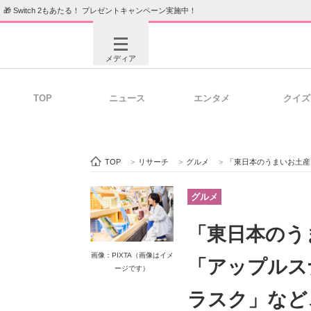
🎁 Switch 2もあたる！ プレゼントキャンペーン実施中！
メディア
TOP
ニュース
エンタメ
クイズ
注目記事を集めた総合ページ
ITの今
TOP
>
リサーチ
>
グルメ
>
「東日本のうまいお土産」17選！ 
ビジネスと働き方のヒント
AI活用
グルメ
「東日本のう
ITエンジニア向け専門サイト
企業向けI
画像：PIXTA（画像はイメ
「アップルス
ージです）
ラスク」など