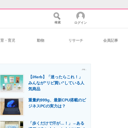
検索
ログイン
教育・育児
動物
リサーチ
会員記事
バイスの未来
好きが集まる 比べて選べる
- PR -
【iHerb】「迷ったらこれ！」
コミュニティ
マーケ×ITの今がよく分かる
みんなが"リピ買い"している人
気商品
重量約999g、最新CPU搭載のビ
・活用を支援
ジネスPCの実力は？
「歩くだけで汗が…！」→ある