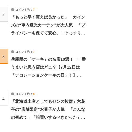
コメント数：
7
2
「もっと早く買えば良かった」 カイン
ズの“車内遮光カーテン”が大人気 「プ
ライバシーも保てて安心」「ぐっすり眠
れました」（2/2） | ライフ ねとらぼリ
サーチ：2ページ目
コメント数：
7
3
兵庫県の「ケーキ」の名店10選！ 一番
うまいと思う店はどこ？【7月12日は
「デコレーションケーキの日」！】
（2/4） | 兵庫県 ねとらぼリサーチ：2ペ
ージ目
コメント数：
5
4
「北海道土産としてもセンス抜群」六花
亭の“店舗限定”お菓子が人気 「こんな
の初めて」「箱買いするべきだった」
（1/2） | 北海道 ねとらぼリサーチ