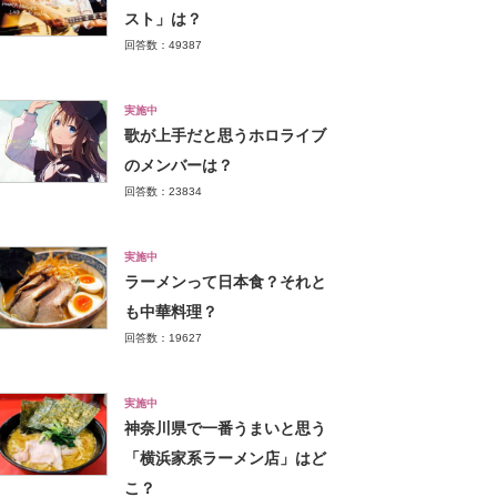
スト」は？
回答数：49387
実施中
歌が上手だと思うホロライブ
のメンバーは？
回答数：23834
実施中
ラーメンって日本食？それと
も中華料理？
回答数：19627
実施中
神奈川県で一番うまいと思う
「横浜家系ラーメン店」はど
こ？