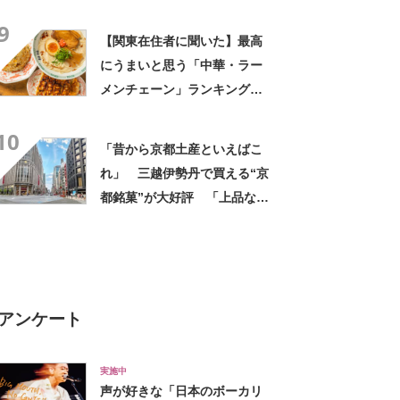
「笹だんご（田中屋本店）」
9
【2026年最新調査結果】
【関東在住者に聞いた】最高
にうまいと思う「中華・ラー
メンチェーン」ランキング
TOP23！ 第1位は「一風
10
堂」【2026年最新調査結果】
「昔から京都土産といえばこ
れ」 三越伊勢丹で買える“京
都銘菓”が大好評 「上品な甘
みで美味しい」「毎年買って
ます！」
アンケート
実施中
声が好きな「日本のボーカリ