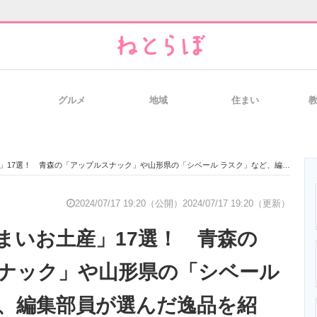
グルメ
地域
住まい
と未来を見通す
スマホと通信の最新トレンド
進化するPCとデ
青森の「アップルスナック」や山形県の「シベール ラスク」など、編集部員が選んだ逸品を紹介！【2024年7月最新版】
のいまが分かる
企業ITのトレンドを詳説
経営リーダーの
2024/07/17 19:20（公開）
2024/07/17 19:20（更新）
まいお土産」17選！ 青森の
T製品の総合サイト
IT製品の技術・比較・事例
製造業のIT導入
ナック」や山形県の「シベール
、編集部員が選んだ逸品を紹