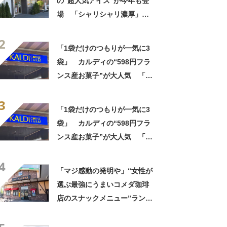
の“超人気アイス”が今年も登
場 「シャリシャリ濃厚」
「ちょーーーうまい」「箱で
2
欲しいよこれ」「喫茶店で出
「1袋だけのつもりが一気に3
てきてもおかしくない」
袋」 カルディの“598円フラ
ンス産お菓子”が大人気 「デ
パ地下スイーツに負けぬ美味
3
しさ」「飲み物の相棒にバッ
「1袋だけのつもりが一気に3
チリ」【実食レビュー】
袋」 カルディの“598円フラ
ンス産お菓子”が大人気 「デ
パ地下スイーツに負けぬ美味
4
しさ」「飲み物の相棒にバッ
「マジ感動の発明や」“女性が
チリ」【実食レビュー】
選ぶ最強にうまいコメダ珈琲
店のスナックメニュー”ランキ
ング！ 1位には「なんで2枚
あるんですか……？」「もは