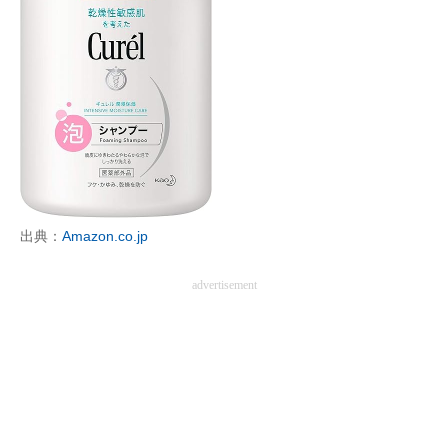
出典：
Amazon.co.jp
advertisement