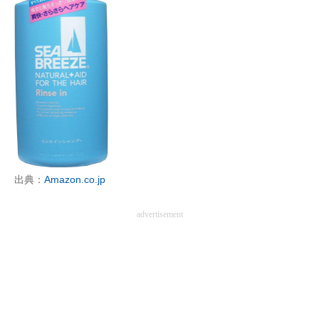
出典：
Amazon.co.jp
advertisement