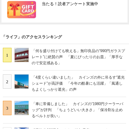
当たる！読者アンケート実施中
「ライフ」のアクセスランキング
「何を盛り付けても映える」無印良品の“990円ガラスプ
1
レート”に絶賛の声 「夏にぴったりのお皿」「厚手な
ので安定感ある」
「4度くらい違いました」 カインズの外に吊るす“遮光
2
シェード”が高評価 「今年の酷暑にも活躍」「風通し
もよくしっかり遮光」の声
「車に常備しました」 カインズの“1980円クーラーバ
3
ッグ”が評判 「ちょうどいい大きさ」「保冷剤を止め
るベルトが良い」