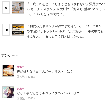
「一度これを使ってしまうともう戻れない」満足度MAX
9
の“キッチンスポンジ”が大好評 「泡立ち泡切れマジでい
い」「3ヶ月は余裕で持つ」
「朝買ったドリンクが夕方まで冷たい」 ワークマン
10
の“真空ペットボトルホルダー”が大好評 「車の中でも
冷え冷え」「もっと早く買えばよかった」
アンケート
実施中
声が好きな「日本のボーカリスト」は？
回答数：49462
実施中
歌が上手だと思うホロライブのメンバーは？
回答数：23853