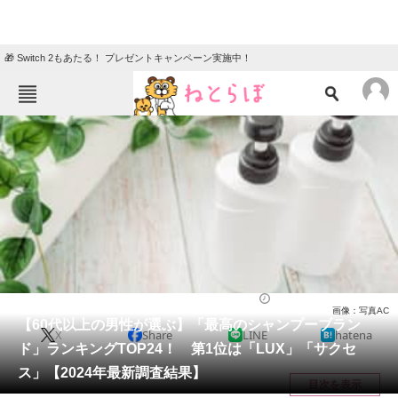
🎁 Switch 2もあたる！ プレゼントキャンペーン実施中！
ねとらぼメニュー
TOP
ニュース
エンタメ
クイズ
グルメ
地域
住まい
教育・育児
動物
リサーチ
ライフ
2024/07/26 21:00（公開）
画像：写真AC
会員記事
【60代以上の男性が選ぶ】「最高のシャンプーブラン
X
Share
LINE
hatena
ド」ランキングTOP24！ 第1位は「LUX」「サクセ
メディア
ス」【2024年最新調査結果】
目次を表示
注目記事を集めた総合ページ