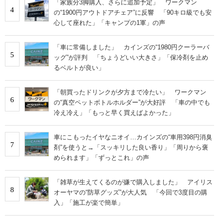
「家族分3脚購入、さらに追加予定」 ワークマン
4
の“1900円アウトドアチェア”に反響 「90キロ級でも安
心して座れた」「キャンプの1軍」の声
「車に常備しました」 カインズの“1980円クーラーバ
5
ッグ”が評判 「ちょうどいい大きさ」「保冷剤を止め
るベルトが良い」
「朝買ったドリンクが夕方まで冷たい」 ワークマン
6
の“真空ペットボトルホルダー”が大好評 「車の中でも
冷え冷え」「もっと早く買えばよかった」
車にこもったイヤなニオイ…カインズの“車用398円消臭
7
剤”を使うと→「スッキリした良い香り」「周りから褒
められます」「ずっとこれ」の声
「雑草が生えてくるのが嫌で購入しました」 アイリス
8
オーヤマの“防草グッズ”が大人気 「今回で3度目の購
入」「施工が楽で簡単」