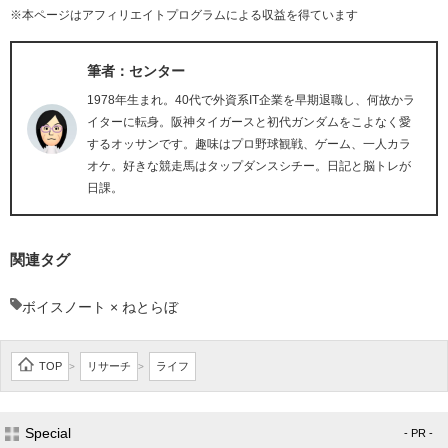
※本ページはアフィリエイトプログラムによる収益を得ています
筆者：センター
1978年生まれ。40代で外資系IT企業を早期退職し、何故かラ
イターに転身。阪神タイガースと初代ガンダムをこよなく愛
するオッサンです。趣味はプロ野球観戦、ゲーム、一人カラ
オケ。好きな競走馬はタップダンスシチー。日記と脳トレが
日課。
関連タグ
ボイスノート × ねとらぼ
TOP
リサーチ
ライフ
>
>
Special
- PR -