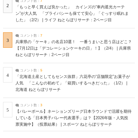
コメント数：
7
2
「もっと早く買えば良かった」 カインズの“車内遮光カーテ
ン”が大人気 「プライバシーも保てて安心」「ぐっすり眠れま
した」（2/2） | ライフ ねとらぼリサーチ：2ページ目
コメント数：
7
3
兵庫県の「ケーキ」の名店10選！ 一番うまいと思う店はどこ？
【7月12日は「デコレーションケーキの日」！】（2/4） | 兵庫県
ねとらぼリサーチ：2ページ目
コメント数：
5
4
「北海道土産としてもセンス抜群」六花亭の“店舗限定”お菓子が
人気 「こんなの初めて」「箱買いするべきだった」（1/2） |
北海道 ねとらぼリサーチ
コメント数：
3
5
【バレーボール】ネーションズリーグ日本ラウンドで活躍を期待
している「日本男子バレー代表選手」は？【2026年版・人気投
票実施中】（投票結果） | スポーツ ねとらぼリサーチ