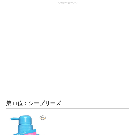
advertisement
企業向けIT製品の総合サイト
IT製品の技術・比較・事例
製造業のIT導入・活用を支援
モノづくり技術者専門サイト
エレクトロニクス専門サイト
電子設計の基本と応用
エネルギーの専門メディア
建設×テクノロジーの最前線
第11位：シーブリーズ
ちょっと気になるネットの話題