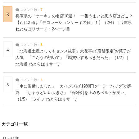
コメント数：
7
3
兵庫県の「ケーキ」の名店10選！ 一番うまいと思う店はどこ？
【7月12日は「デコレーションケーキの日」！】（2/4） | 兵庫県
ねとらぼリサーチ：2ページ目
コメント数：
5
4
「北海道土産としてもセンス抜群」六花亭の“店舗限定”お菓子が
人気 「こんなの初めて」「箱買いするべきだった」（1/2） |
北海道 ねとらぼリサーチ
コメント数：
4
5
「車に常備しました」 カインズの“1980円クーラーバッグ”が評
判 「ちょうどいい大きさ」「保冷剤を止めるベルトが良い」
（1/5） | ライフ ねとらぼリサーチ
カテゴリ一覧
IT・科学