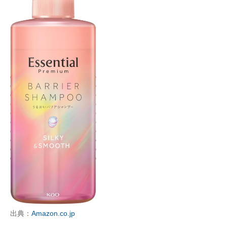
出典：
Amazon.co.jp