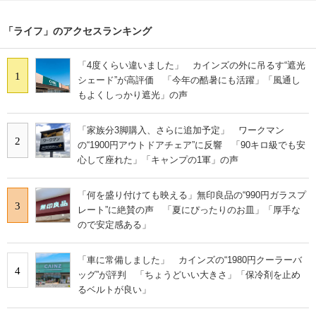
「ライフ」のアクセスランキング
「4度くらい違いました」 カインズの外に吊るす“遮光
1
シェード”が高評価 「今年の酷暑にも活躍」「風通し
もよくしっかり遮光」の声
「家族分3脚購入、さらに追加予定」 ワークマン
2
の“1900円アウトドアチェア”に反響 「90キロ級でも安
心して座れた」「キャンプの1軍」の声
「何を盛り付けても映える」無印良品の“990円ガラスプ
3
レート”に絶賛の声 「夏にぴったりのお皿」「厚手な
ので安定感ある」
「車に常備しました」 カインズの“1980円クーラーバ
4
ッグ”が評判 「ちょうどいい大きさ」「保冷剤を止め
るベルトが良い」