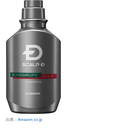
出典：
Amazon.co.jp