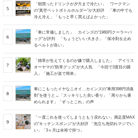
「朝買ったドリンクが夕方まで冷たい」 ワークマン
5
の“真空ペットボトルホルダー”が大好評 「車の中でも
冷え冷え」「もっと早く買えばよかった」
「車に常備しました」 カインズの“1980円クーラーバ
6
ッグ”が評判 「ちょうどいい大きさ」「保冷剤を止め
るベルトが良い」
「雑草が生えてくるのが嫌で購入しました」 アイリス
7
オーヤマの“防草グッズ”が大人気 「今回で3度目の購
入」「施工が楽で簡単」
車にこもったイヤなニオイ…カインズの“車用398円消臭
8
剤”を使うと→「スッキリした良い香り」「周りから褒
められます」「ずっとこれ」の声
「一度これを使ってしまうともう戻れない」満足度MAX
9
の“キッチンスポンジ”が大好評 「泡立ち泡切れマジでい
い」「3ヶ月は余裕で持つ」