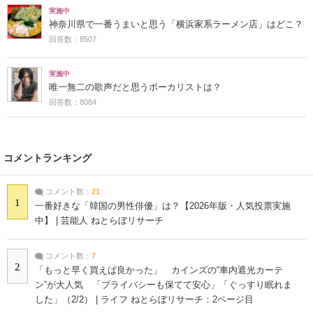
実施中
神奈川県で一番うまいと思う「横浜家系ラーメン店」はどこ？
回答数：8507
実施中
唯一無二の歌声だと思うボーカリストは？
回答数：8084
コメントランキング
コメント数：
21
1
一番好きな「韓国の男性俳優」は？【2026年版・人気投票実施
中】 | 芸能人 ねとらぼリサーチ
コメント数：
7
2
「もっと早く買えば良かった」 カインズの“車内遮光カーテ
ン”が大人気 「プライバシーも保てて安心」「ぐっすり眠れま
した」（2/2） | ライフ ねとらぼリサーチ：2ページ目