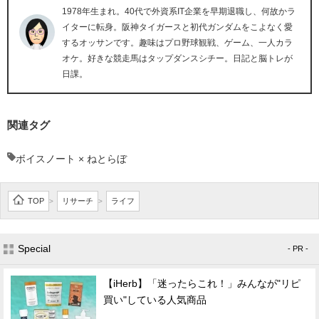
1978年生まれ。40代で外資系IT企業を早期退職し、何故かラ
イターに転身。阪神タイガースと初代ガンダムをこよなく愛
するオッサンです。趣味はプロ野球観戦、ゲーム、一人カラ
オケ。好きな競走馬はタップダンスシチー。日記と脳トレが
日課。
関連タグ
ボイスノート × ねとらぼ
TOP
リサーチ
ライフ
>
>
Special
- PR -
【iHerb】「迷ったらこれ！」みんなが"リピ
買い"している人気商品