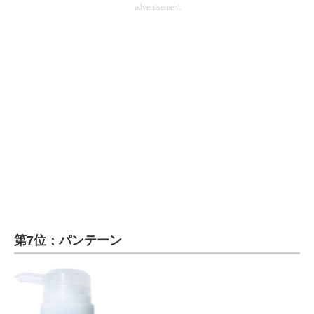
advertisement
企業向けIT製品の総合サイト
IT製品の技術・比較・事例
製造業のIT導入・活用を支援
モノづくり技術者専門サイト
エレクトロニクス専門サイト
電子設計の基本と応用
エネルギーの専門メディア
建設×テクノロジーの最前線
第7位：パンテーン
ちょっと気になるネットの話題