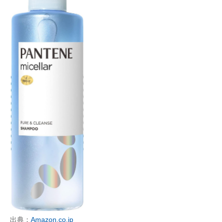
出典：
Amazon.co.jp