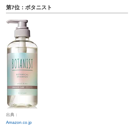
第7位：ボタニスト
ITの今と未来を見通す
スマホと通信の最新トレンド
進化するPCとデバイスの未来
好きが集まる 比べて選べる
ビジネスと働き方のヒント
AI活用のいまが分かる
企業ITのトレンドを詳説
経営リーダーのコミュニティ
出典：
マーケ×ITの今がよく分かる
Amazon.co.jp
ITエンジニア向け専門サイト