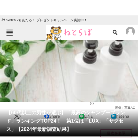
🎁 Switch 2もあたる！ プレゼントキャンペーン実施中！
ねとらぼメニュー
TOP
ニュース
エンタメ
クイズ
グルメ
地域
住まい
教育・育児
動物
リサーチ
ライフ
2024/07/26 21:00（公開）
画像：写真AC
会員記事
【60代以上の男性が選ぶ】「最高のシャンプーブラン
X
Share
LINE
hatena
ド」ランキングTOP24！ 第1位は「LUX」「サクセ
メディア
ス」【2024年最新調査結果】
目次を表示
注目記事を集めた総合ページ