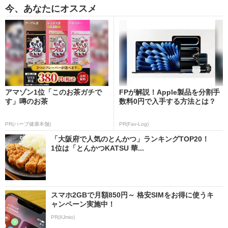
今、あなたにオススメ
アマゾン1位「このお茶ガチで
FPが解説！Apple製品を分割手
す」噂のお茶
数料0円で入手する方法とは？
PR(ハーブ健康本舗)
PR(Fav-Log)
「大阪府で人気のとんかつ」ランキングTOP20！
1位は「とんかつKATSU 華...
スマホ2GBで月額850円～ 格安SIMをお得に使うキ
ャンペーン実施中！
PR(IIJmio)