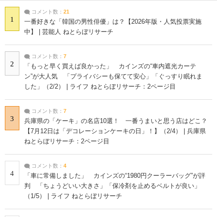
コメント数：
21
1
一番好きな「韓国の男性俳優」は？【2026年版・人気投票実施
中】 | 芸能人 ねとらぼリサーチ
コメント数：
7
2
「もっと早く買えば良かった」 カインズの“車内遮光カーテ
ン”が大人気 「プライバシーも保てて安心」「ぐっすり眠れま
した」（2/2） | ライフ ねとらぼリサーチ：2ページ目
コメント数：
7
3
兵庫県の「ケーキ」の名店10選！ 一番うまいと思う店はどこ？
【7月12日は「デコレーションケーキの日」！】（2/4） | 兵庫県
ねとらぼリサーチ：2ページ目
コメント数：
4
4
「車に常備しました」 カインズの“1980円クーラーバッグ”が評
判 「ちょうどいい大きさ」「保冷剤を止めるベルトが良い」
（1/5） | ライフ ねとらぼリサーチ