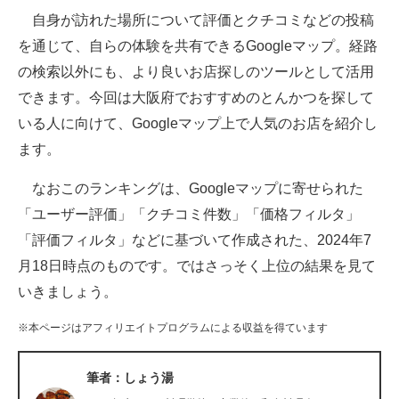
自身が訪れた場所について評価とクチコミなどの投稿
ITの今と未来を見通す
を通じて、自らの体験を共有できるGoogleマップ。経路
の検索以外にも、より良いお店探しのツールとして活用
スマホと通信の最新トレンド
できます。今回は大阪府でおすすめのとんかつを探して
進化するPCとデバイスの未来
いる人に向けて、Googleマップ上で人気のお店を紹介し
ます。
好きが集まる 比べて選べる
なおこのランキングは、Googleマップに寄せられた
ビジネスと働き方のヒント
「ユーザー評価」「クチコミ件数」「価格フィルタ」
AI活用のいまが分かる
「評価フィルタ」などに基づいて作成された、2024年7
月18日時点のものです。ではさっそく上位の結果を見て
企業ITのトレンドを詳説
いきましょう。
経営リーダーのコミュニティ
※本ページはアフィリエイトプログラムによる収益を得ています
マーケ×ITの今がよく分かる
筆者：しょう湯
ITエンジニア向け専門サイト