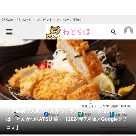
🎁 Switch 2もあたる！ プレゼントキャンペーン実施中！
ねとらぼメニュー
TOP
ニュース
エンタメ
クイズ
グルメ
地域
住まい
教育・育児
動物
リサーチ
大阪府
2024/07/19 00:05（公開）
画像はイメージです（画像：PIXTA）
会員記事
「大阪府で人気のとんかつ」ランキングTOP20！ 1位
X
Share
LINE
hatena
は「とんかつKATSU 華」【2024年7月版／Googleクチ
メディア
コミ】
目次を表示
注目記事を集めた総合ページ