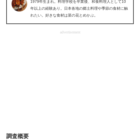
1979年生まれ。料理学校を卒業後、和食料理人として10
企業向けIT製品の総合サイト
年以上の経験あり。日本各地の郷土料理や季節の食材に触
れたい。好きな食材は菜の花とめかぶ。
IT製品の技術・比較・事例
advertisement
製造業のIT導入・活用を支援
モノづくり技術者専門サイト
エレクトロニクス専門サイト
電子設計の基本と応用
エネルギーの専門メディア
建設×テクノロジーの最前線
ちょっと気になるネットの話題
調査概要