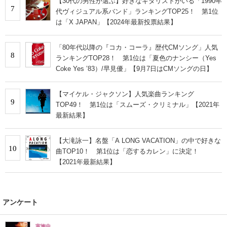
【30代の男性が選ぶ】好きなギタリストがいる「1990年
7
代ヴィジュアル系バンド」ランキングTOP25！ 第1位
は「X JAPAN」【2024年最新投票結果】
「80年代以降の『コカ・コーラ』歴代CMソング」人気
8
ランキングTOP28！ 第1位は「夏色のナンシー（Yes
Coke Yes ’83）/早見優」【9月7日はCMソングの日】
【マイケル・ジャクソン】人気楽曲ランキング
9
TOP49！ 第1位は「スムーズ・クリミナル」【2021年
最新結果】
【大滝詠一】名盤「A LONG VACATION」の中で好きな
10
曲TOP10！ 第1位は「恋するカレン」に決定！
【2021年最新結果】
アンケート
実施中