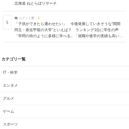
北海道 ねとらぼリサーチ
コメント数：
3
5
「子供ができたら通わせたい」 今後発展していきそうな“関関
同立・産近甲龍の大学”といえば？ ランキング1位に学生の声
「学問の街のように多様に学べる」「就職や進学の実績も高い」
| 大学 ねとらぼリサーチ
カテゴリ一覧
IT・科学
エンタメ
グルメ
ゲーム
スポーツ