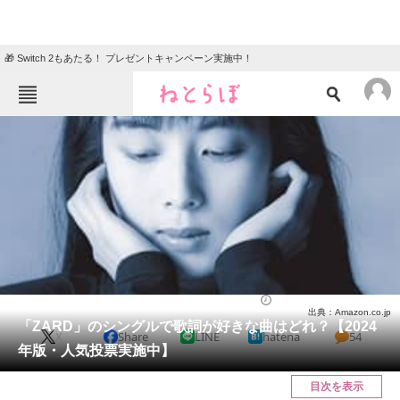
🎁 Switch 2もあたる！ プレゼントキャンペーン実施中！
ねとらぼメニュー
TOP
ニュース
エンタメ
クイズ
グルメ
地域
住まい
教育・育児
動物
リサーチ
音楽
2024/07/20 09:30（公開）
出典：Amazon.co.jp
会員記事
「ZARD」のシングルで歌詞が好きな曲はどれ？【2024
X
Share
LINE
hatena
54
年版・人気投票実施中】
メディア
目次を表示
注目記事を集めた総合ページ