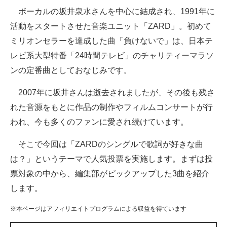
ボーカルの坂井泉水さんを中心に結成され、1991年に
ITの今と未来を見通す
活動をスタートさせた音楽ユニット「ZARD」。初めて
ミリオンセラーを達成した曲「負けないで」は、日本テ
スマホと通信の最新トレンド
レビ系大型特番「24時間テレビ」のチャリティーマラソ
進化するPCとデバイスの未来
ンの定番曲としておなじみです。
好きが集まる 比べて選べる
2007年に坂井さんは逝去されましたが、その後も残さ
れた音源をもとに作品の制作やフィルムコンサートが行
ビジネスと働き方のヒント
われ、今も多くのファンに愛され続けています。
AI活用のいまが分かる
そこで今回は「ZARDのシングルで歌詞が好きな曲
企業ITのトレンドを詳説
は？」というテーマで人気投票を実施します。まずは投
票対象の中から、編集部がピックアップした3曲を紹介
経営リーダーのコミュニティ
します。
マーケ×ITの今がよく分かる
※本ページはアフィリエイトプログラムによる収益を得ています
ITエンジニア向け専門サイト