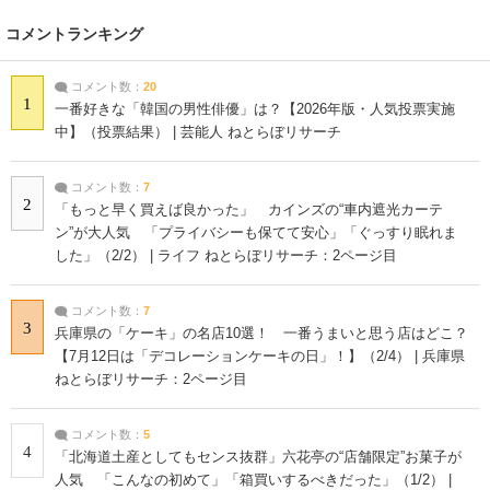
コメントランキング
コメント数：
20
1
一番好きな「韓国の男性俳優」は？【2026年版・人気投票実施
中】（投票結果） | 芸能人 ねとらぼリサーチ
コメント数：
7
2
「もっと早く買えば良かった」 カインズの“車内遮光カーテ
ン”が大人気 「プライバシーも保てて安心」「ぐっすり眠れま
した」（2/2） | ライフ ねとらぼリサーチ：2ページ目
コメント数：
7
3
兵庫県の「ケーキ」の名店10選！ 一番うまいと思う店はどこ？
【7月12日は「デコレーションケーキの日」！】（2/4） | 兵庫県
ねとらぼリサーチ：2ページ目
コメント数：
5
4
「北海道土産としてもセンス抜群」六花亭の“店舗限定”お菓子が
人気 「こんなの初めて」「箱買いするべきだった」（1/2） |