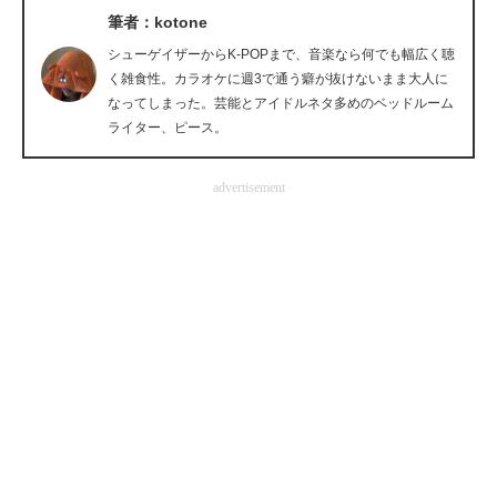
筆者：kotone
企業向けIT製品の総合サイト
シューゲイザーからK-POPまで、音楽なら何でも幅広く聴
IT製品の技術・比較・事例
く雑食性。カラオケに週3で通う癖が抜けないまま大人に
なってしまった。芸能とアイドルネタ多めのベッドルーム
製造業のIT導入・活用を支援
ライター、ピース。
モノづくり技術者専門サイト
advertisement
エレクトロニクス専門サイト
電子設計の基本と応用
エネルギーの専門メディア
建設×テクノロジーの最前線
ちょっと気になるネットの話題