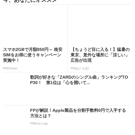
今、あなたにオススメ
スマホ2GBで月額850円～ 格安
【ちょうど目に入る！】猛暑の
SIMをお得に使うキャンペーン
東京、意外な場所に「涼しい」
実施中！
広告が出現
PR(IIJmio)
PR(ねとらぼ)
歌詞が好きな「ZARDのシングル曲」ランキングTO
P30！ 第1位は「心を開いて...
FPが解説！Apple製品を分割手数料0円で入手する
方法とは？
PR(Fav-Log)