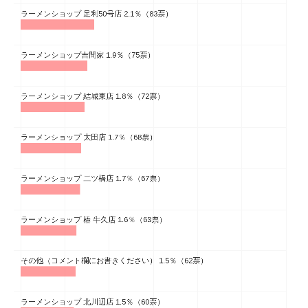
企業向けIT製品の総合サイト
IT製品の技術・比較・事例
製造業のIT導入・活用を支援
モノづくり技術者専門サイト
エレクトロニクス専門サイト
電子設計の基本と応用
エネルギーの専門メディア
建設×テクノロジーの最前線
ちょっと気になるネットの話題