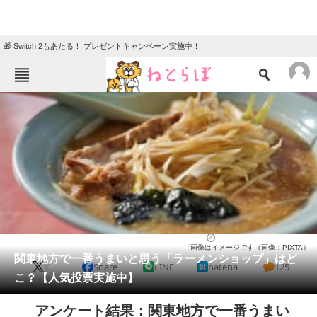
🎁 Switch 2もあたる！ プレゼントキャンペーン実施中！
ねとらぼメニュー
TOP
ニュース
エンタメ
クイズ
グルメ
地域
住まい
教育・育児
動物
リサーチ
ラーメン
2024/07/21 12:15（公開）
画像はイメージです（画像：PIXTA）
会員記事
関東地方で一番うまいと思う「ラーメンショップ」はど
X
Share
LINE
hatena
125
こ？【人気投票実施中】
メディア
アンケート結果：関東地方で一番うまい
注目記事を集めた総合ページ