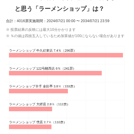
と思う「ラーメンショップ」は？
ITの今と未来を見通す
合計：4016票
実施期間：2024/07/21 00:00 〜 2034/07/21 23:59
スマホと通信の最新トレンド
※ 投票結果の反映には最大10分かかります
※ ％の値は四捨五入しているため加算値が100にならない場合があります
進化するPCとデバイスの未来
好きが集まる 比べて選べる
ビジネスと働き方のヒント
AI活用のいまが分かる
企業ITのトレンドを詳説
経営リーダーのコミュニティ
マーケ×ITの今がよく分かる
ITエンジニア向け専門サイト