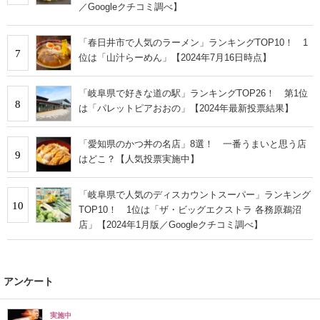
／Googleクチコミ調べ】
「春日井市で人気のラーメン」ランキングTOP10！ 1
7
位は「山汁らーめん」【2024年7月16日時点】
「岐阜県で好きな道の駅」ランキングTOP26！ 第1位
8
は「パレットピアおおの」【2024年最新投票結果】
「愛知県のかつ丼の名店」8選！ 一番うまいと思う店
9
はどこ？【人気投票実施中】
「岐阜県で人気のディスカウントスーパー」ランキング
10
TOP10！ 1位は「ザ・ビッグエクストラ 各務原鵜沼
店」【2024年1月版／Googleクチコミ調べ】
アンケート
実施中