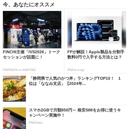
今、あなたにオススメ
FINCHI主催「IVS2026」トーク
FPが解説！Apple製品を分割手
セッションが話題に！
数料0円で入手する方法とは？
PR(FINCHI on GOETHE)
PR(Fav-Log)
「静岡県で人気のかつ丼」ランキングTOP10！ 1
位は「ななみ支店」【2024年...
スマホ2GBで月額850円～ 格安SIMをお得に使うキ
ャンペーン実施中！
PR(IIJmio)