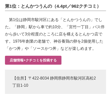
第1位：とんかつうんの（4.4pt／962クチコミ）
ITの今と未来を見通す
第1位は静岡市駿河区にある「とんかつうんの」でし
スマホと通信の最新トレンド
た。「静岡」駅から車で約10分、「宮竹一丁目」バス停
進化するPCとデバイスの未来
から歩いて3分程度のところに店を構えるとんかつ店で
す。1976年創業の老舗で、神谷養鶏の卵を2個使用した
好きが集まる 比べて選べる
「かつ丼」や「ソースかつ丼」などが楽しめます。
ビジネスと働き方のヒント
店舗情報+クチコミを投稿する
AI活用のいまが分かる
企業ITのトレンドを詳説
【住所】〒422-8034 静岡県静岡市駿河区高松2
経営リーダーのコミュニティ
丁目1-10
マーケ×ITの今がよく分かる
ITエンジニア向け専門サイト