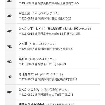
2位
〒435-0053 静岡県浜松市中央区上新屋町231-5
水塩土菜
（4.4pt／271クチコミ）
3位
〒420-0838 静岡県静岡市葵区相生町6-22
とんかつ零（しずく） 富士駅前店
（4.4pt／192クチコミ）
4位
〒416-0914 静岡県富士市本町6-13 竹林ビル 2階
とん通
（4.4pt／162クチコミ）
5位
〒424-0942 静岡県静岡市清水区入船町6-5
黒船屋
（4.3pt／224クチコミ）
6位
〒415-0023 静岡県下田市三丁目4-23
そば処 岩市
（4.3pt／223クチコミ）
7位
〒422-8063 静岡県静岡市駿河区馬渕1丁目8-9
とんかつ こがね
（4.3pt／180クチコミ）
8位
〒410-0801 静岡県沼津市大手町5丁目11-8
藤屋支店 遠州浜中央
（4.3pt／158クチコミ）