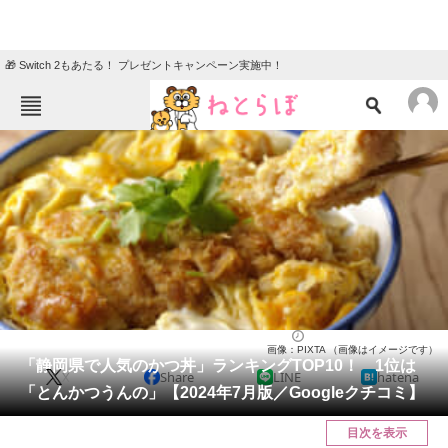
🎁 Switch 2もあたる！ プレゼントキャンペーン実施中！
ねとらぼメニュー
TOP
ニュース
エンタメ
クイズ
グルメ
地域
住まい
教育・育児
動物
リサーチ
静岡県
2024/07/23 22:05（公開）
画像：PIXTA （画像はイメージです）
会員記事
「静岡県で人気のかつ丼」ランキングTOP10！ 1位は
X
Share
LINE
hatena
「とんかつうんの」【2024年7月版／Googleクチコミ】
メディア
目次を表示
注目記事を集めた総合ページ