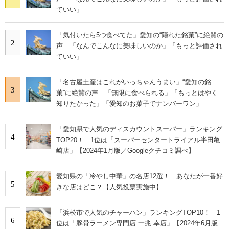
ていい」
「気付いたら5つ食べてた」愛知の“隠れた銘菓”に絶賛の
2
声 「なんでこんなに美味しいのか」「もっと評価され
ていい」
「名古屋土産はこれがいっちゃんうまい」“愛知の銘
3
菓”に絶賛の声 「無限に食べられる」「もっとはやく
知りたかった」「愛知のお菓子でナンバーワン」
「愛知県で人気のディスカウントスーパー」ランキング
4
TOP20！ 1位は「スーパーセンタートライアル半田亀
崎店」【2024年1月版／Googleクチコミ調べ】
愛知県の「冷やし中華」の名店12選！ あなたが一番好
5
きな店はどこ？【人気投票実施中】
「浜松市で人気のチャーハン」ランキングTOP10！ 1
6
位は「豚骨ラーメン専門店 一兆 幸店」【2024年6月版