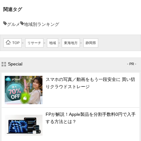
関連タグ
グルメ
地域別ランキング
TOP
リサーチ
地域
東海地方
静岡県
>
>
>
>
Special
- PR -
スマホの写真／動画をもう一段安全に 買い切
りクラウドストレージ
FPが解説！Apple製品を分割手数料0円で入手
する方法とは？