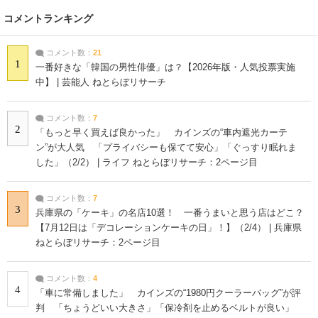
コメントランキング
コメント数：
21
1
一番好きな「韓国の男性俳優」は？【2026年版・人気投票実施
中】 | 芸能人 ねとらぼリサーチ
コメント数：
7
2
「もっと早く買えば良かった」 カインズの“車内遮光カーテ
ン”が大人気 「プライバシーも保てて安心」「ぐっすり眠れま
した」（2/2） | ライフ ねとらぼリサーチ：2ページ目
コメント数：
7
3
兵庫県の「ケーキ」の名店10選！ 一番うまいと思う店はどこ？
【7月12日は「デコレーションケーキの日」！】（2/4） | 兵庫県
ねとらぼリサーチ：2ページ目
コメント数：
4
4
「車に常備しました」 カインズの“1980円クーラーバッグ”が評
判 「ちょうどいい大きさ」「保冷剤を止めるベルトが良い」