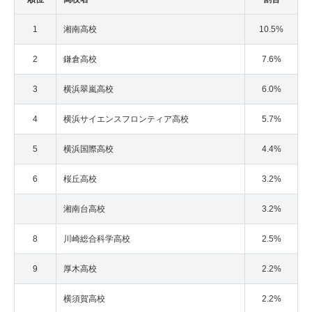
1
湘南高校
10.5%
2
鎌倉高校
7.6%
3
横浜翠嵐高校
6.0%
4
横浜サイエンスフロンティア高校
5.7%
5
横浜国際高校
4.4%
6
桜丘高校
3.2%
湘南台高校
3.2%
8
川崎総合科学高校
2.5%
9
厚木高校
2.2%
横須賀高校
2.2%