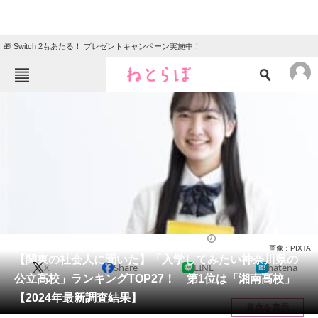
🎁 Switch 2もあたる！ プレゼントキャンペーン実施中！
ねとらぼメニュー
TOP
ニュース
エンタメ
クイズ
グルメ
地域
住まい
教育・育児
動物
リサーチ
神奈川県
2024/07/27 19:25（公開）
画像：PIXTA
会員記事
【関東の社会人に聞いた】「入学してみたい神奈川県の
X
Share
LINE
hatena
公立高校」ランキングTOP27！ 第1位は「湘南高校」
メディア
【2024年最新調査結果】
目次を表示
注目記事を集めた総合ページ