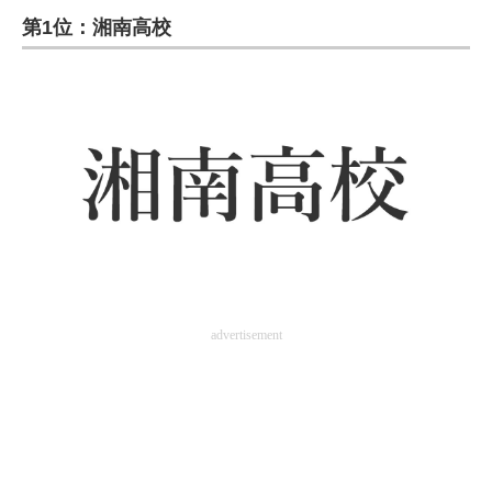
第1位：湘南高校
ITの今と未来を見通す
スマホと通信の最新トレンド
進化するPCとデバイスの未来
好きが集まる 比べて選べる
ビジネスと働き方のヒント
AI活用のいまが分かる
企業ITのトレンドを詳説
advertisement
経営リーダーのコミュニティ
マーケ×ITの今がよく分かる
ITエンジニア向け専門サイト