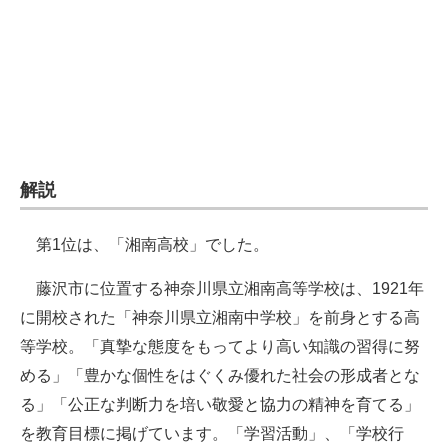
企業向けIT製品の総合サイト
IT製品の技術・比較・事例
製造業のIT導入・活用を支援
モノづくり技術者専門サイト
解説
エレクトロニクス専門サイト
電子設計の基本と応用
第1位は、「湘南高校」でした。
エネルギーの専門メディア
藤沢市に位置する神奈川県立湘南高等学校は、1921年
に開校された「神奈川県立湘南中学校」を前身とする高
建設×テクノロジーの最前線
等学校。「真摯な態度をもってより高い知識の習得に努
ちょっと気になるネットの話題
める」「豊かな個性をはぐくみ優れた社会の形成者とな
る」「公正な判断力を培い敬愛と協力の精神を育てる」
を教育目標に掲げています。「学習活動」、「学校行