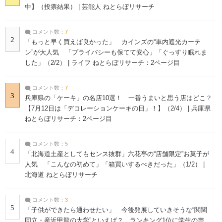
中】（投票結果） | 芸能人 ねとらぼリサーチ
コメント数：
7
2
「もっと早く買えば良かった」 カインズの“車内遮光カーテ
ン”が大人気 「プライバシーも保てて安心」「ぐっすり眠れま
した」（2/2） | ライフ ねとらぼリサーチ：2ページ目
コメント数：
7
3
兵庫県の「ケーキ」の名店10選！ 一番うまいと思う店はどこ？
【7月12日は「デコレーションケーキの日」！】（2/4） | 兵庫県
ねとらぼリサーチ：2ページ目
コメント数：
5
4
「北海道土産としてもセンス抜群」六花亭の“店舗限定”お菓子が
人気 「こんなの初めて」「箱買いするべきだった」（1/2） |
北海道 ねとらぼリサーチ
コメント数：
3
5
「子供ができたら通わせたい」 今後発展していきそうな“関関
同立・産近甲龍の大学”といえば？ ランキング1位に学生の声