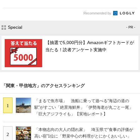
Recommended by
Special
- PR -
【抽選で5,000円分】Amazonギフトカードが
当たる！読者アンケート実施中
「関東・甲信地方」のアクセスランキング
「まるで魚市場」 漁船に乗って遊べる“海辺の道の
1
駅”がすごい「絶景海鮮丼」「伊勢海老が丸ごと一尾」
「巨大アジフライも」【実地レポート】
「本物志向の大人の隠れ家」 埼玉県で“食事の評価が
2
高い宿”1位に「野菜中心の料理がとにかくおいしい」