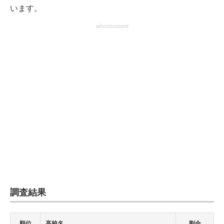
います。
advertisement
調査結果
順位
高校名
割合