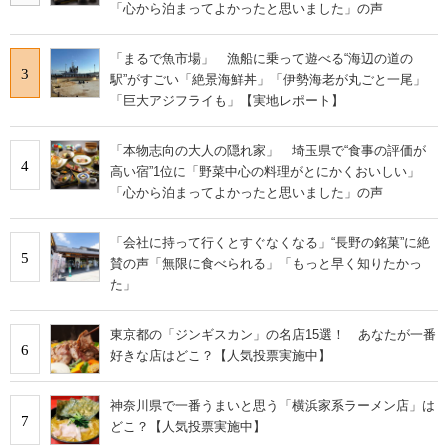
「心から泊まってよかったと思いました」の声
「まるで魚市場」 漁船に乗って遊べる“海辺の道の
3
駅”がすごい「絶景海鮮丼」「伊勢海老が丸ごと一尾」
「巨大アジフライも」【実地レポート】
「本物志向の大人の隠れ家」 埼玉県で“食事の評価が
4
高い宿”1位に「野菜中心の料理がとにかくおいしい」
「心から泊まってよかったと思いました」の声
「会社に持って行くとすぐなくなる」“長野の銘菓”に絶
5
賛の声「無限に食べられる」「もっと早く知りたかっ
た」
東京都の「ジンギスカン」の名店15選！ あなたが一番
6
好きな店はどこ？【人気投票実施中】
神奈川県で一番うまいと思う「横浜家系ラーメン店」は
7
どこ？【人気投票実施中】