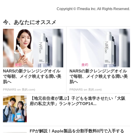
Copyright © ITmedia Inc. All Rights Reserved.
今、あなたにオススメ
NARSの新クレンジングオイル
NARSの新クレンジングオイル
で毎朝、メイク映えする潤い美
で毎朝、メイク映えする潤い美
肌へ
肌へ
PR(NARS on 美的.com)
PR(NARS on 美的.com)
【地元在住者が選ぶ】子どもを進学させたい「大阪
府の私立大学」ランキングTOP14...
FPが解説！Apple製品を分割手数料0円で入手する