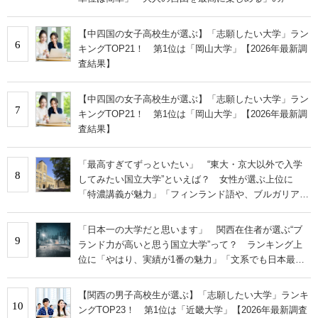
【中四国の女子高校生が選ぶ】「志願したい大学」ラン
6
キングTOP21！ 第1位は「岡山大学」【2026年最新調
査結果】
【中四国の女子高校生が選ぶ】「志願したい大学」ラン
7
キングTOP21！ 第1位は「岡山大学」【2026年最新調
査結果】
「最高すぎてずっといたい」 “東大・京大以外で入学
8
してみたい国立大学”といえば？ 女性が選ぶ上位に
「特濃講義が魅力」「フィンランド語や、ブルガリア語
なども学べる」の声
「日本一の大学だと思います」 関西在住者が選ぶ“ブ
9
ランド力が高いと思う国立大学”って？ ランキング上
位に「やはり、実績が1番の魅力」「文系でも日本最高
クラスの研究環境」の声
【関西の男子高校生が選ぶ】「志願したい大学」ランキ
10
ングTOP23！ 第1位は「近畿大学」【2026年最新調査