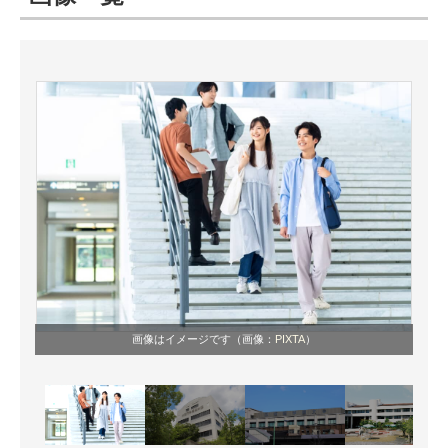
ITの今と未来を見通す
スマホと通信の最新トレンド
進化するPCとデバイスの未来
好きが集まる 比べて選べる
ビジネスと働き方のヒント
AI活用のいまが分かる
企業ITのトレンドを詳説
画像はイメージです（画像：
PIXTA
）
経営リーダーのコミュニティ
マーケ×ITの今がよく分かる
ITエンジニア向け専門サイト