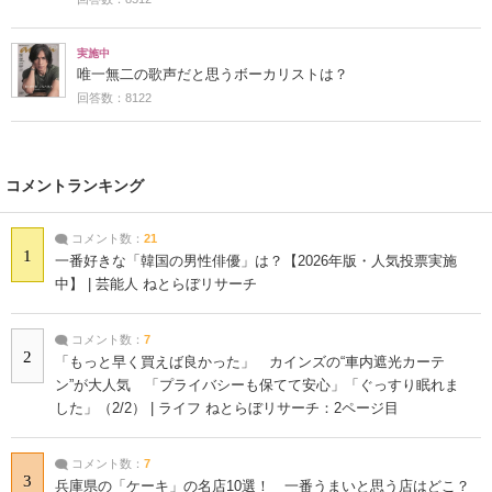
実施中
唯一無二の歌声だと思うボーカリストは？
回答数：8122
コメントランキング
コメント数：
21
1
一番好きな「韓国の男性俳優」は？【2026年版・人気投票実施
中】 | 芸能人 ねとらぼリサーチ
コメント数：
7
2
「もっと早く買えば良かった」 カインズの“車内遮光カーテ
ン”が大人気 「プライバシーも保てて安心」「ぐっすり眠れま
した」（2/2） | ライフ ねとらぼリサーチ：2ページ目
コメント数：
7
3
兵庫県の「ケーキ」の名店10選！ 一番うまいと思う店はどこ？