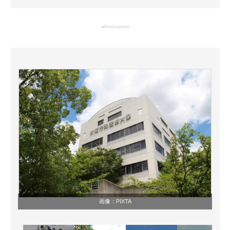
企業向けIT製品の総合サイト
advertisement
IT製品の技術・比較・事例
製造業のIT導入・活用を支援
モノづくり技術者専門サイト
エレクトロニクス専門サイト
電子設計の基本と応用
エネルギーの専門メディア
建設×テクノロジーの最前線
ちょっと気になるネットの話題
画像：
PIXTA