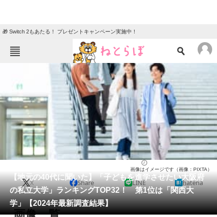
🎁 Switch 2もあたる！ プレゼントキャンペーン実施中！
ねとらぼメニュー
TOP
ニュース
エンタメ
クイズ
グルメ
地域
住まい
教育・育児
動物
リサーチ
大学
2024/07/29 19:25（公開）
画像はイメージです（画像：PIXTA）
会員記事
【地元の40代に聞いた】「子どもを進学させたい大阪府
X
Share
LINE
hatena
の私立大学」ランキングTOP32！ 第1位は「関西大
メディア
学」【2024年最新調査結果】
画像一覧
注目記事を集めた総合ページ