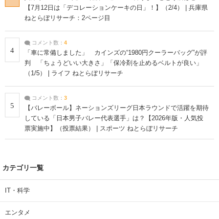
【7月12日は「デコレーションケーキの日」！】（2/4） | 兵庫県
ねとらぼリサーチ：2ページ目
コメント数：
4
4
「車に常備しました」 カインズの“1980円クーラーバッグ”が評
判 「ちょうどいい大きさ」「保冷剤を止めるベルトが良い」
（1/5） | ライフ ねとらぼリサーチ
コメント数：
3
5
【バレーボール】ネーションズリーグ日本ラウンドで活躍を期待
している「日本男子バレー代表選手」は？【2026年版・人気投
票実施中】（投票結果） | スポーツ ねとらぼリサーチ
カテゴリ一覧
IT・科学
エンタメ