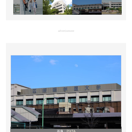
advertisement
画像：
PIXTA