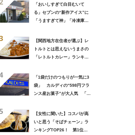
2
イスの相性が◎」「家族も好
「おいしすぎて白目むいて
きで夏はストックしてる」
る」セブンの“新作アイス”に
「うますぎて神」「冷凍庫に
入るだけ買い込もうかし
3
ら…」「シャリシャリがおい
【関西地方在住者が選ぶ】レ
しい」の声
トルトとは思えないうまさの
「レトルトカレー」ランキン
グTOP27！ 第1位は「こく
4
まろカレー」と「ジャワカレ
「1袋だけのつもりが一気に3
ー」【2026年最新調査結果】
袋」 カルディの“598円フラ
ンス産お菓子”が大人気 「デ
パ地下スイーツに負けぬ美味
5
しさ」「飲み物の相棒にバッ
【女性に聞いた】コスパが高
チリ」【実食レビュー】
いと思う「そばチェーン」ラ
ンキングTOP26！ 第1位は