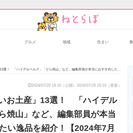
グルメ
地域
住まい
と未来を見通す
スマホと通信の最新トレンド
進化するPCとデ
 「ハイデルベルグ」「どら焼山」など、編集部員が本当におすすめしたい逸品を紹介！【2024年7月最新版】
のいまが分かる
企業ITのトレンドを詳説
経営リーダーの
2024/07/29 19:10（公開）
2024/07/29 19:10（更新）
いお土産」13選！ 「ハイデル
T製品の総合サイト
IT製品の技術・比較・事例
製造業のIT導入
ら焼山」など、編集部員が本当
たい逸品を紹介！【2024年7月