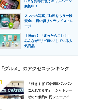
SIMをお得に使うキャンペーン
門メディア
建設×テクノロジーの最前線
実施中！
スマホの写真／動画をもう一段
安全に 買い切りクラウドストレ
ージ
【iHerb】「迷ったらこれ！」
みんなが"リピ買い"している人
気商品
「グルメ」のアクセスランキング
1
「好きすぎて冷凍庫パンパン
に入れてます」 シャトレー
ゼの“1個約61円シューアイ
ス”が好評 「生地とバニラア