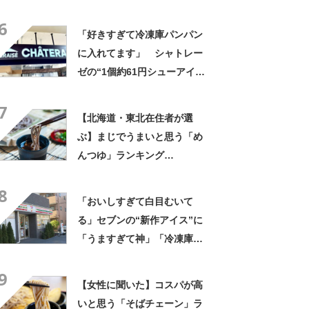
「富士そば」【2026年最新調
6
査結果】
「好きすぎて冷凍庫パンパン
に入れてます」 シャトレー
ゼの“1個約61円シューアイ
ス”が好評 「生地とバニラア
7
イスの相性が◎」「家族も好
【北海道・東北在住者が選
きで夏はストックしてる」
ぶ】まじでうまいと思う「め
んつゆ」ランキング
TOP27！ 第1位は「めんつ
8
ゆ（ヤマキ）」【2026年最新
「おいしすぎて白目むいて
調査結果】
る」セブンの“新作アイス”に
「うますぎて神」「冷凍庫に
入るだけ買い込もうかし
9
ら…」「シャリシャリがおい
【女性に聞いた】コスパが高
しい」の声
いと思う「そばチェーン」ラ