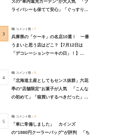
ズの“車内遮光カーテン”が大人気 「プ
ライバシーも保てて安心」「ぐっすり眠
れました」（2/2） | ライフ ねとらぼリ
サーチ：2ページ目
コメント数：
7
3
兵庫県の「ケーキ」の名店10選！ 一番
うまいと思う店はどこ？【7月12日は
「デコレーションケーキの日」！】
（2/4） | 兵庫県 ねとらぼリサーチ：2ペ
ージ目
コメント数：
5
4
「北海道土産としてもセンス抜群」六花
亭の“店舗限定”お菓子が人気 「こんな
の初めて」「箱買いするべきだった」
（1/2） | 北海道 ねとらぼリサーチ
コメント数：
4
5
「車に常備しました」 カインズ
の“1980円クーラーバッグ”が評判 「ち