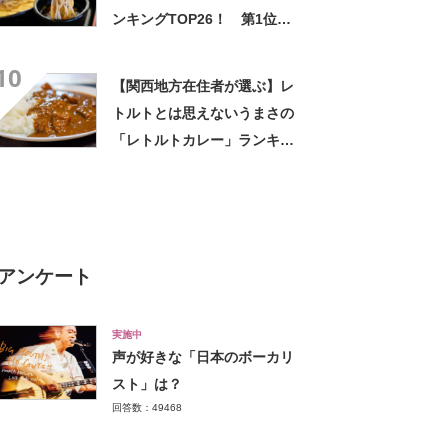
ンキングTOP26！ 第1位は
「富士そば」【2026年最新調
10
査結果】
【関西地方在住者が選ぶ】レ
トルトとは思えないうまさの
「レトルトカレー」ランキン
グTOP27！ 第1位は「こく
まろカレー」と「ジャワカレ
ー」【2026年最新調査結果】
アンケート
実施中
声が好きな「日本のボーカリ
スト」は？
回答数：49468