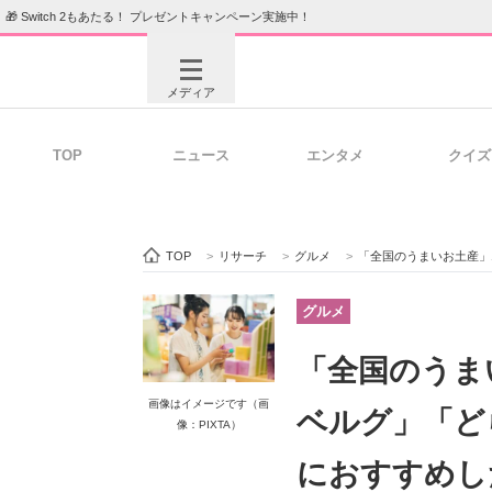
🎁 Switch 2もあたる！ プレゼントキャンペーン実施中！
メディア
TOP
ニュース
エンタメ
クイズ
注目記事を集めた総合ページ
ITの今
TOP
>
リサーチ
>
グルメ
>
「全国のうまいお土産」13選！
ビジネスと働き方のヒント
AI活用
グルメ
「全国のうま
ITエンジニア向け専門サイト
企業向けI
画像はイメージです（画
ベルグ」「ど
像：PIXTA）
におすすめし