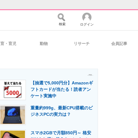
検索
ログイン
教育・育児
動物
リサーチ
会員記事
バイスの未来
好きが集まる 比べて選べる
- PR -
【抽選で5,000円分】Amazonギ
コミュニティ
マーケ×ITの今がよく分かる
フトカードが当たる！読者アン
ケート実施中
重量約999g、最新CPU搭載のビ
・活用を支援
ジネスPCの実力は？
スマホ2GBで月額850円～ 格安