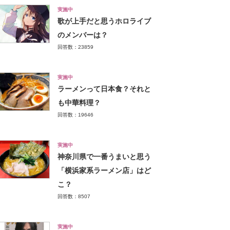
実施中
歌が上手だと思うホロライブ
のメンバーは？
回答数：23859
実施中
ラーメンって日本食？それと
も中華料理？
回答数：19646
実施中
神奈川県で一番うまいと思う
「横浜家系ラーメン店」はど
こ？
回答数：8507
実施中