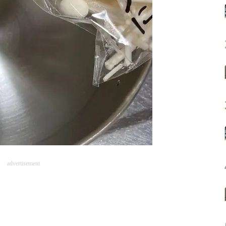
advertisement