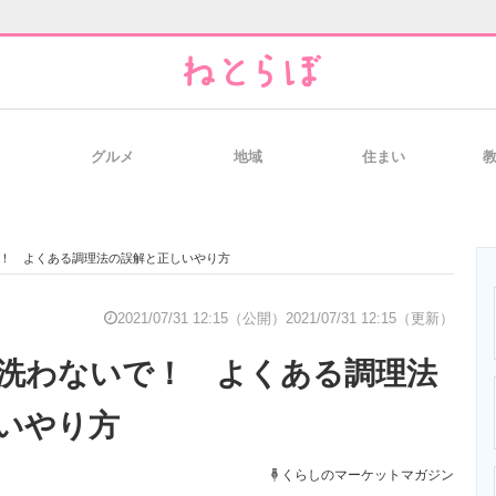
グルメ
地域
住まい
と未来を見通す
スマホと通信の最新トレンド
進化するPCとデ
！ よくある調理法の誤解と正しいやり方
のいまが分かる
企業ITのトレンドを詳説
経営リーダーの
2021/07/31 12:15（公開）
2021/07/31 12:15（更新）
洗わないで！ よくある調理法
T製品の総合サイト
IT製品の技術・比較・事例
製造業のIT導入
いやり方
くらしのマーケットマガジン