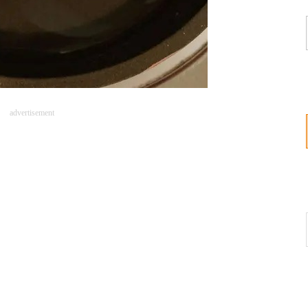
advertisement