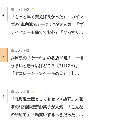
コメント数：
7
2
「もっと早く買えば良かった」 カイン
ズの“車内遮光カーテン”が大人気 「プ
ライバシーも保てて安心」「ぐっすり眠
れました」（2/2） | ライフ ねとらぼリ
サーチ：2ページ目
コメント数：
7
3
兵庫県の「ケーキ」の名店10選！ 一番
うまいと思う店はどこ？【7月12日は
「デコレーションケーキの日」！】
（2/4） | 兵庫県 ねとらぼリサーチ：2ペ
ージ目
コメント数：
5
4
「北海道土産としてもセンス抜群」六花
亭の“店舗限定”お菓子が人気 「こんな
の初めて」「箱買いするべきだった」
（1/2） | 北海道 ねとらぼリサーチ