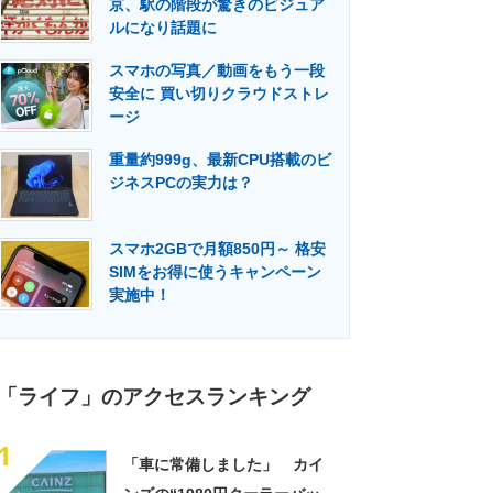
京、駅の階段が驚きのビジュア
門メディア
建設×テクノロジーの最前線
ルになり話題に
スマホの写真／動画をもう一段
安全に 買い切りクラウドストレ
ージ
重量約999g、最新CPU搭載のビ
ジネスPCの実力は？
スマホ2GBで月額850円～ 格安
SIMをお得に使うキャンペーン
実施中！
「ライフ」のアクセスランキング
1
「車に常備しました」 カイ