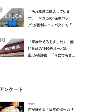
正解」「普通に美味い」「手
9
軽で最高」
「汚れる度に購入していま
す」 ケユカの“保冷バッ
グ”が便利→コンパクトで「ち
ょうど良かった」「かわいく
10
ていつもにやにや」「お弁当
「家族分そろえました」 無
箱、お箸、おやつを入れるの
印良品の“990円オーバル
に十分」
皿”が高評価 「何にでも合
う」「盛り付けるだけでカフ
ェっぽくなってお気に入り」
アンケート
実施中
声が好きな「日本のボーカリ