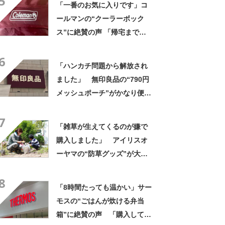
5
「一番のお気に入りです」コ
った」
ールマンの“クーラーボック
ス”に絶賛の声 「帰宅まで冷
たいまま」「リピート購入し
6
ました」
「ハンカチ問題から解放され
ました」 無印良品の“790円
メッシュポーチ”がかなり便
利 「濡れてもすぐ乾く」
7
「追加購入を考えています」
「雑草が生えてくるのが嫌で
購入しました」 アイリスオ
ーヤマの“防草グッズ”が大人
気 「今回で3度目の購入」
8
「施工が楽で簡単」
「8時間たっても温かい」サー
モスの“ごはんが炊ける弁当
箱”に絶賛の声 「購入して大