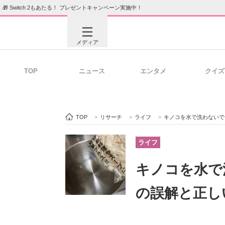
🎁 Switch 2もあたる！ プレゼントキャンペーン実施中！
メディア
TOP
ニュース
エンタメ
クイズ
注目記事を集めた総合ページ
ITの今
TOP
>
リサーチ
>
ライフ
>
キノコを水で洗わないで
ビジネスと働き方のヒント
AI活用
ライフ
キノコを水で
ITエンジニア向け専門サイト
企業向けI
の誤解と正し