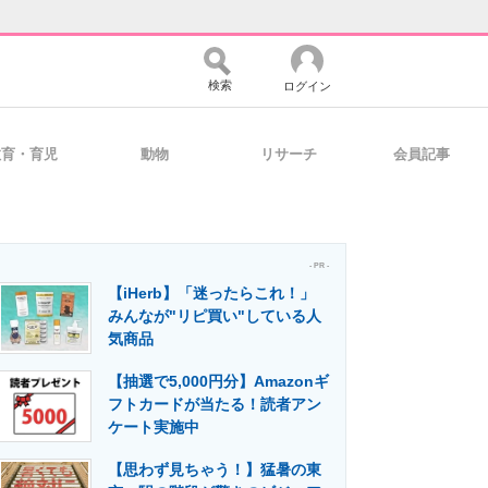
検索
ログイン
教育・育児
動物
リサーチ
会員記事
バイスの未来
好きが集まる 比べて選べる
- PR -
【iHerb】「迷ったらこれ！」
コミュニティ
マーケ×ITの今がよく分かる
みんなが"リピ買い"している人
気商品
【抽選で5,000円分】Amazonギ
・活用を支援
フトカードが当たる！読者アン
ケート実施中
【思わず見ちゃう！】猛暑の東