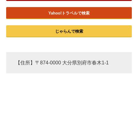
企業向けIT製品の総合サイト
Yahoo!トラベルで検索
IT製品の技術・比較・事例
じゃらんで検索
製造業のIT導入・活用を支援
モノづくり技術者専門サイト
エレクトロニクス専門サイト
【住所】〒874-0000 大分県別府市春木1-1
電子設計の基本と応用
エネルギーの専門メディア
建設×テクノロジーの最前線
ちょっと気になるネットの話題