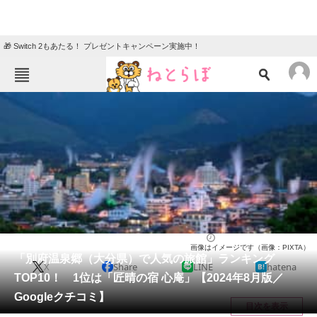
🎁 Switch 2もあたる！ プレゼントキャンペーン実施中！
ねとらぼメニュー
TOP
ニュース
エンタメ
クイズ
グルメ
地域
住まい
教育・育児
動物
リサーチ
大分県
2024/08/01 09:30（公開）
画像はイメージです（画像：PIXTA）
会員記事
「別府温泉郷（大分県）で人気の旅館」ランキング
X
Share
LINE
hatena
TOP10！ 1位は「匠晴の宿 心庵」【2024年8月版／
メディア
Googleクチコミ】
目次を表示
注目記事を集めた総合ページ