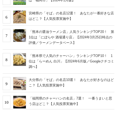
は「福岡市」【2024年1月版】
宮崎県の「そば」の名店12選！ あなたが一番好きな店
6
はどこ？【人気投票実施中】
「熊本の醤油ラーメン店」人気ランキングTOP20！ 第
7
1位は「にぼらや 酒場通り店」【2024年3月25日時点の
評価／ラーメンデータベース】
「熊本県で人気のチャーハン」ランキングTOP10！ 1
8
位は「らーめん 白川」【2024年6月版／Googleクチコミ
調べ】
大分県の「そば」の名店10選！ あなたが好きなのはど
9
こ？【人気投票実施中】
「福岡県のチャーハンの名店」7選！ 一番うまいと思
10
う店はどこ？【人気投票実施中】