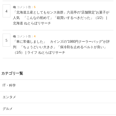
コメント数：
5
4
「北海道土産としてもセンス抜群」六花亭の“店舗限定”お菓子が
人気 「こんなの初めて」「箱買いするべきだった」（1/2） |
北海道 ねとらぼリサーチ
コメント数：
4
5
「車に常備しました」 カインズの“1980円クーラーバッグ”が評
判 「ちょうどいい大きさ」「保冷剤を止めるベルトが良い」
（1/5） | ライフ ねとらぼリサーチ
カテゴリ一覧
IT・科学
エンタメ
グルメ