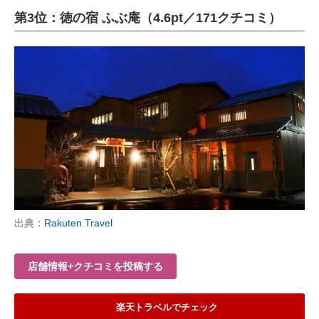
第3位：徳の宿 ふぶ庵（4.6pt／171クチコミ）
ITの今と未来を見通す
スマホと通信の最新トレンド
進化するPCとデバイスの未来
好きが集まる 比べて選べる
ビジネスと働き方のヒント
AI活用のいまが分かる
企業ITのトレンドを詳説
出典：
Rakuten Travel
経営リーダーのコミュニティ
店舗情報+クチコミを投稿する
マーケ×ITの今がよく分かる
ITエンジニア向け専門サイト
楽天トラベルでチェック