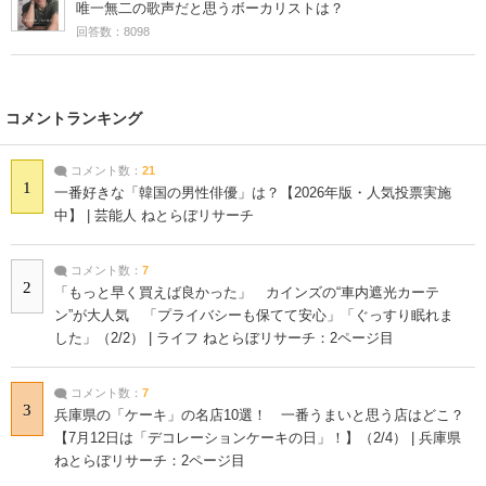
唯一無二の歌声だと思うボーカリストは？
回答数：8098
コメントランキング
コメント数：
21
1
一番好きな「韓国の男性俳優」は？【2026年版・人気投票実施
中】 | 芸能人 ねとらぼリサーチ
コメント数：
7
2
「もっと早く買えば良かった」 カインズの“車内遮光カーテ
ン”が大人気 「プライバシーも保てて安心」「ぐっすり眠れま
した」（2/2） | ライフ ねとらぼリサーチ：2ページ目
コメント数：
7
3
兵庫県の「ケーキ」の名店10選！ 一番うまいと思う店はどこ？
【7月12日は「デコレーションケーキの日」！】（2/4） | 兵庫県
ねとらぼリサーチ：2ページ目