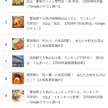
位は「豚骨ラーメン専門店 一兆 幸店」【2024年6月版
／Googleクチコミ調べ】
「愛知県で人気の味噌煮込みうどん」ランキング
5
TOP10！ 1位は「岩正」【2024年7月4日時点／Google
クチコミ】
愛知県の「牛かつ」の名店8選！ あなたが好きな店は
6
どこ？【人気投票実施中】
「浜松駅で人気のお土産」ランキングTOP10！ 第1位
7
は「うなぎパイ」【2025年最新調査結果】
静岡県の「担々麺」の名店10選！ あなたが好きなのは
8
どこ？【人気投票実施中】
「愛知県で人気のショッピングモール」ランキング
9
TOP20！ 1位は「イオンモール常滑」【2024年5月版
／Googleクチコミ調べ】