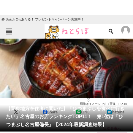
🎁 Switch 2もあたる！ プレゼントキャンペーン実施中！
ねとらぼメニュー
TOP
ニュース
エンタメ
クイズ
グルメ
地域
住まい
教育・育児
動物
リサーチ
愛知県
2024/08/25 11:10（公開）
画像はイメージです（画像：PIXTA）
会員記事
【関東地方在住者に聞いた】「ひつまぶしを食べに行き
X
Share
LINE
hatena
たい」名古屋のお店ランキングTOP11！ 第1位は「ひ
メディア
つまぶし名古屋備長」【2024年最新調査結果】
目次を表示
注目記事を集めた総合ページ