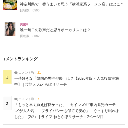
神奈川県で一番うまいと思う「横浜家系ラーメン店」はどこ？
回答数：8506
実施中
唯一無二の歌声だと思うボーカリストは？
回答数：8082
コメントランキング
コメント数：
21
1
一番好きな「韓国の男性俳優」は？【2026年版・人気投票実施
中】 | 芸能人 ねとらぼリサーチ
コメント数：
7
2
「もっと早く買えば良かった」 カインズの“車内遮光カーテ
ン”が大人気 「プライバシーも保てて安心」「ぐっすり眠れま
した」（2/2） | ライフ ねとらぼリサーチ：2ページ目