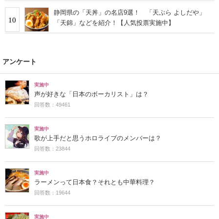
静岡県の「天丼」の名店9選！ 「天ぷら よしだや」
10
「天錦」などを紹介！【人気投票実施中】
アンケート
実施中
声が好きな「日本のボーカリスト」は？
回答数：49461
実施中
歌が上手だと思うホロライブのメンバーは？
回答数：23844
実施中
ラーメンって日本食？それとも中華料理？
回答数：19644
実施中