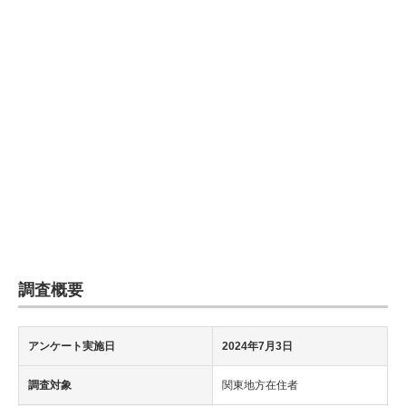
企業向けIT製品の総合サイト
IT製品の技術・比較・事例
製造業のIT導入・活用を支援
モノづくり技術者専門サイト
エレクトロニクス専門サイト
電子設計の基本と応用
エネルギーの専門メディア
調査概要
建設×テクノロジーの最前線
ちょっと気になるネットの話題
アンケート実施日
2024年7月3日
調査対象
関東地方在住者