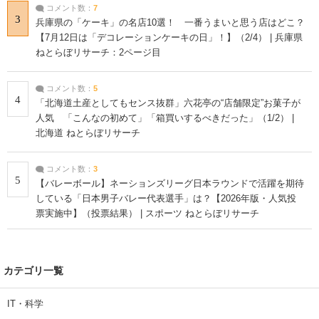
コメント数：
7
3
兵庫県の「ケーキ」の名店10選！ 一番うまいと思う店はどこ？
【7月12日は「デコレーションケーキの日」！】（2/4） | 兵庫県
ねとらぼリサーチ：2ページ目
コメント数：
5
4
「北海道土産としてもセンス抜群」六花亭の“店舗限定”お菓子が
人気 「こんなの初めて」「箱買いするべきだった」（1/2） |
北海道 ねとらぼリサーチ
コメント数：
3
5
【バレーボール】ネーションズリーグ日本ラウンドで活躍を期待
している「日本男子バレー代表選手」は？【2026年版・人気投
票実施中】（投票結果） | スポーツ ねとらぼリサーチ
カテゴリ一覧
IT・科学