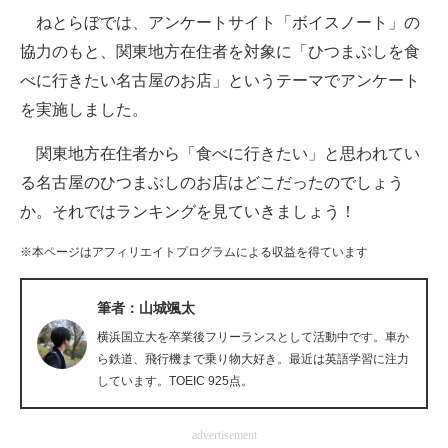
ねとらぼでは、アンケートサイト「ボイスノート」の
ITの今と未来を見通す
協力のもと、関東地方在住者を対象に「ひつまぶしを食
べに行きたい名古屋のお店」というテーマでアンケート
スマホと通信の最新トレンド
を実施しました。
進化するPCとデバイスの未来
関東地方在住者から「食べに行きたい」と思われてい
好きが集まる 比べて選べる
る名古屋のひつまぶしのお店はどこだったのでしょう
か。それではランキングを見ていきましょう！
ビジネスと働き方のヒント
※本ページはアフィリエイトプログラムによる収益を得ています
AI活用のいまが分かる
企業ITのトレンドを詳説
筆者：山城颯太
横浜国立大を卒業後フリーランスとして活動中です。車か
経営リーダーのコミュニティ
ら鉄道、飛行機まで乗り物大好き。最近は英語学習に注力
しています。TOEIC 925点。
マーケ×ITの今がよく分かる
ITエンジニア向け専門サイト
advertisement