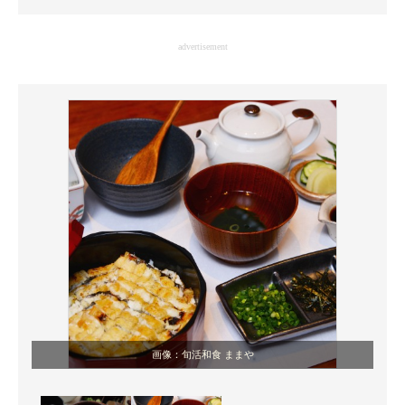
企業向けIT製品の総合サイト
advertisement
IT製品の技術・比較・事例
製造業のIT導入・活用を支援
モノづくり技術者専門サイト
エレクトロニクス専門サイト
電子設計の基本と応用
エネルギーの専門メディア
建設×テクノロジーの最前線
ちょっと気になるネットの話題
画像：旬活和食 ままや