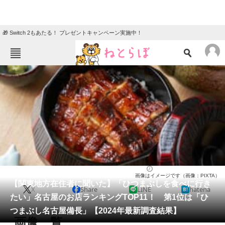
🎁 Switch 2もあたる！ プレゼントキャンペーン実施中！
ねとらぼメニュー
TOP
ニュース
エンタメ
クイズ
グルメ
地域
住まい
教育・育児
動物
リサーチ
愛知県
2024/08/25 11:10（公開）
画像はイメージです（画像：PIXTA）
会員記事
【関東地方在住者に聞いた】「ひつまぶしを食べに行き
X
Share
LINE
hatena
たい」名古屋のお店ランキングTOP11！ 第1位は「ひ
メディア
つまぶし名古屋備長」【2024年最新調査結果】
画像一覧
注目記事を集めた総合ページ