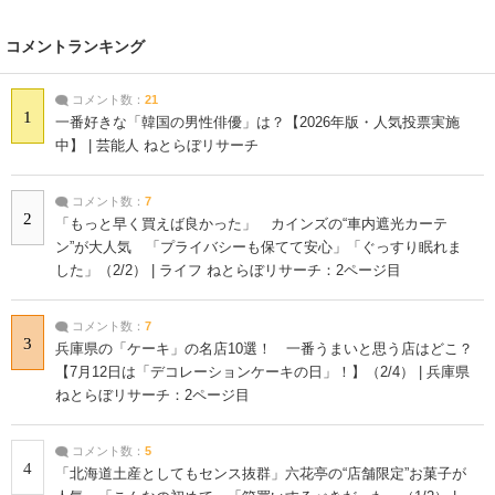
コメントランキング
コメント数：
21
1
一番好きな「韓国の男性俳優」は？【2026年版・人気投票実施
中】 | 芸能人 ねとらぼリサーチ
コメント数：
7
2
「もっと早く買えば良かった」 カインズの“車内遮光カーテ
ン”が大人気 「プライバシーも保てて安心」「ぐっすり眠れま
した」（2/2） | ライフ ねとらぼリサーチ：2ページ目
コメント数：
7
3
兵庫県の「ケーキ」の名店10選！ 一番うまいと思う店はどこ？
【7月12日は「デコレーションケーキの日」！】（2/4） | 兵庫県
ねとらぼリサーチ：2ページ目
コメント数：
5
4
「北海道土産としてもセンス抜群」六花亭の“店舗限定”お菓子が