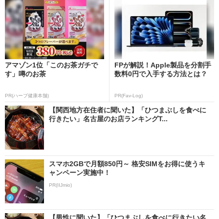
アマゾン1位「このお茶ガチで
FPが解説！Apple製品を分割手
す」噂のお茶
数料0円で入手する方法とは？
PR(ハーブ健康本舗)
PR(Fav-Log)
【関西地方在住者に聞いた】「ひつまぶしを食べに
行きたい」名古屋のお店ランキングT...
スマホ2GBで月額850円～ 格安SIMをお得に使うキ
ャンペーン実施中！
PR(IIJmio)
【男性に聞いた】「ひつまぶしを食べに行きたい名