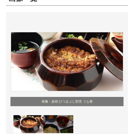
ITの今と未来を見通す
スマホと通信の最新トレンド
進化するPCとデバイスの未来
好きが集まる 比べて選べる
ビジネスと働き方のヒント
AI活用のいまが分かる
企業ITのトレンドを詳説
画像：炭焼 ひつまぶし割烹 うな善
経営リーダーのコミュニティ
マーケ×ITの今がよく分かる
ITエンジニア向け専門サイト