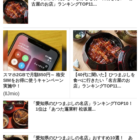
古屋のお店」ランキングTOP11...
スマホ2GBで月額850円～ 格安
【40代に聞いた】ひつまぶしを
SIMをお得に使うキャンペーン
食べに行きたい「名古屋のお
実施中！
店」ランキングTOP11...
(IIJmio)
「愛知県のひつまぶしの名店」ランキングTOP10！
1位は「あつた蓬莱軒 松坂屋...
「愛知県のひつまぶしの名店」おすすめ10選！ あ