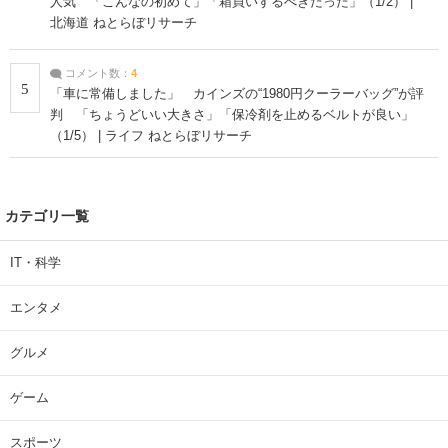
人気 「こんなの初めて」「箱買いするべきだった」（1/2） |
北海道 ねとらぼリサーチ
コメント数：
4
5
「車に常備しました」 カインズの“1980円クーラーバッグ”が評
判 「ちょうどいい大きさ」「保冷剤を止めるベルトが良い」
（1/5） | ライフ ねとらぼリサーチ
カテゴリ一覧
IT・科学
エンタメ
グルメ
ゲーム
スポーツ