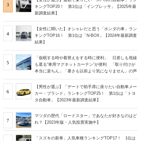
3
キングTOP20！ 第1位は「インプレッサ」【2025年最
新調査結果】
【女性に聞いた】オシャレだと思う「ホンダの車」ラン
4
キングTOP16！ 第1位は「N-BOX」【2024年最新調査
結果】
「仮眠する時や着替えをする時に便利」 日差しも視線
5
も遮る“車用マグネットカーテン”が便利 「取り付けが
本当に楽ちん」「暑さも以前より気になりません」の声
【男性が選ぶ】「デートで助手席に座りたい自動車メー
6
カー・ブランド」ランキングTOP25！ 第1位は「トヨ
タ自動車」【2023年最新調査結果】
マツダの歴代「ロードスター」であなたが好きなのはど
7
れ？【2023年版・人気投票実施中】
「スズキの新車」人気車種ランキングTOP17！ 1位は