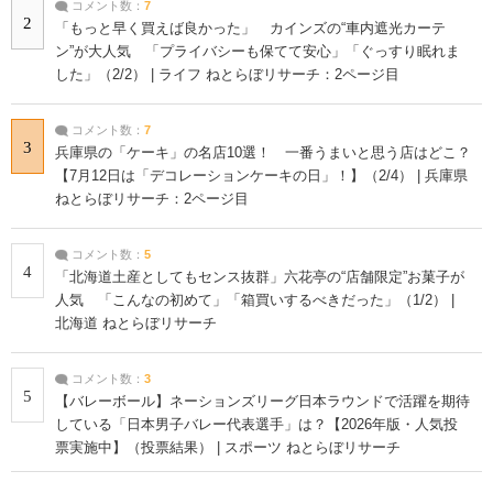
コメント数：
7
2
「もっと早く買えば良かった」 カインズの“車内遮光カーテ
ン”が大人気 「プライバシーも保てて安心」「ぐっすり眠れま
した」（2/2） | ライフ ねとらぼリサーチ：2ページ目
コメント数：
7
3
兵庫県の「ケーキ」の名店10選！ 一番うまいと思う店はどこ？
【7月12日は「デコレーションケーキの日」！】（2/4） | 兵庫県
ねとらぼリサーチ：2ページ目
コメント数：
5
4
「北海道土産としてもセンス抜群」六花亭の“店舗限定”お菓子が
人気 「こんなの初めて」「箱買いするべきだった」（1/2） |
北海道 ねとらぼリサーチ
コメント数：
3
5
【バレーボール】ネーションズリーグ日本ラウンドで活躍を期待
している「日本男子バレー代表選手」は？【2026年版・人気投
票実施中】（投票結果） | スポーツ ねとらぼリサーチ