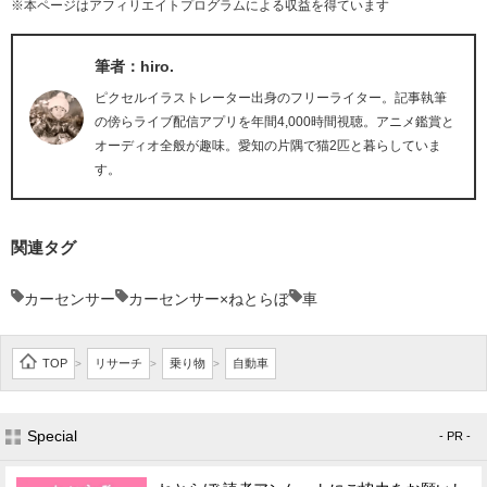
※本ページはアフィリエイトプログラムによる収益を得ています
筆者：hiro.
ピクセルイラストレーター出身のフリーライター。記事執筆
の傍らライブ配信アプリを年間4,000時間視聴。アニメ鑑賞と
オーディオ全般が趣味。愛知の片隅で猫2匹と暮らしていま
す。
関連タグ
カーセンサー
カーセンサー×ねとらぼ
車
TOP
リサーチ
乗り物
自動車
>
>
>
Special
- PR -