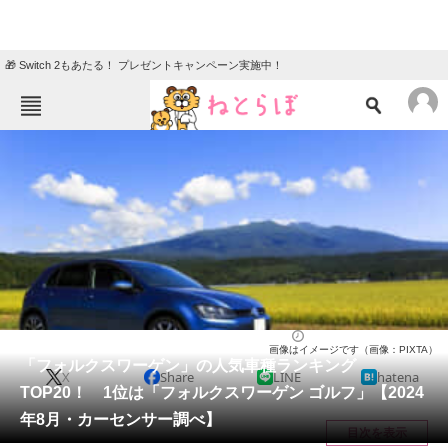
🎁 Switch 2もあたる！ プレゼントキャンペーン実施中！
ねとらぼメニュー
TOP
ニュース
エンタメ
クイズ
グルメ
地域
住まい
教育・育児
動物
リサーチ
自動車
2024/09/01 20:10（公開）
画像はイメージです（画像：PIXTA）
会員記事
「フォルクスワーゲン」の人気車種ランキング
X
Share
LINE
hatena
TOP20！ 1位は「フォルクスワーゲン ゴルフ」【2024
メディア
年8月・カーセンサー調べ】
目次を表示
注目記事を集めた総合ページ