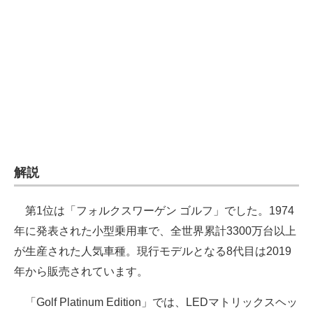
企業向けIT製品の総合サイト
IT製品の技術・比較・事例
製造業のIT導入・活用を支援
モノづくり技術者専門サイト
エレクトロニクス専門サイト
電子設計の基本と応用
解説
エネルギーの専門メディア
第1位は「フォルクスワーゲン ゴルフ」でした。1974
建設×テクノロジーの最前線
年に発表された小型乗用車で、全世界累計3300万台以上
が生産された人気車種。現行モデルとなる8代目は2019
ちょっと気になるネットの話題
年から販売されています。
「Golf Platinum Edition」では、LEDマトリックスヘッ