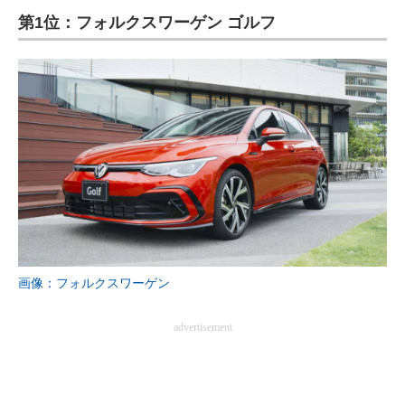
第1位：フォルクスワーゲン ゴルフ
ITの今と未来を見通す
スマホと通信の最新トレンド
進化するPCとデバイスの未来
好きが集まる 比べて選べる
ビジネスと働き方のヒント
AI活用のいまが分かる
企業ITのトレンドを詳説
画像：フォルクスワーゲン
経営リーダーのコミュニティ
advertisement
マーケ×ITの今がよく分かる
ITエンジニア向け専門サイト