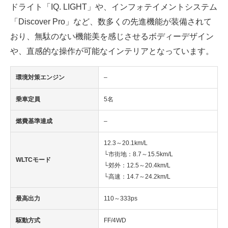
ドライト「IQ. LIGHT」や、インフォテイメントシステム
「Discover Pro」など、数多くの先進機能が装備されて
おり、無駄のない機能美を感じさせるボディーデザイン
や、直感的な操作が可能なインテリアとなっています。
環境対策エンジン
–
乗車定員
5名
燃費基準達成
–
12.3～20.1km/L
└市街地：8.7～15.5km/L
WLTCモード
└郊外：12.5～20.4km/L
└高速：14.7～24.2km/L
最高出力
110～333ps
駆動方式
FF/4WD