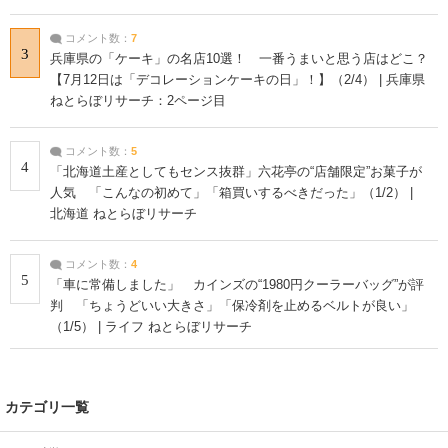
コメント数：
7
3
兵庫県の「ケーキ」の名店10選！ 一番うまいと思う店はどこ？
【7月12日は「デコレーションケーキの日」！】（2/4） | 兵庫県
ねとらぼリサーチ：2ページ目
コメント数：
5
4
「北海道土産としてもセンス抜群」六花亭の“店舗限定”お菓子が
人気 「こんなの初めて」「箱買いするべきだった」（1/2） |
北海道 ねとらぼリサーチ
コメント数：
4
5
「車に常備しました」 カインズの“1980円クーラーバッグ”が評
判 「ちょうどいい大きさ」「保冷剤を止めるベルトが良い」
（1/5） | ライフ ねとらぼリサーチ
カテゴリ一覧