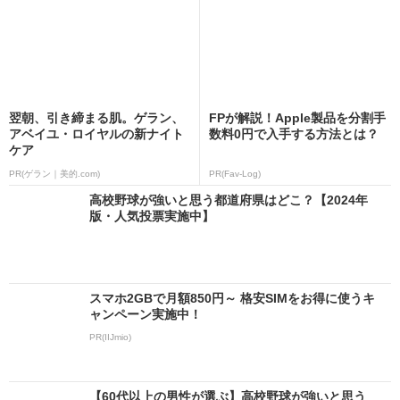
翌朝、引き締まる肌。ゲラン、
FPが解説！Apple製品を分割手
アベイユ・ロイヤルの新ナイト
数料0円で入手する方法とは？
ケア
PR(ゲラン｜美的.com)
PR(Fav-Log)
高校野球が強いと思う都道府県はどこ？【2024年
版・人気投票実施中】
スマホ2GBで月額850円～ 格安SIMをお得に使うキ
ャンペーン実施中！
PR(IIJmio)
【60代以上の男性が選ぶ】高校野球が強いと思う