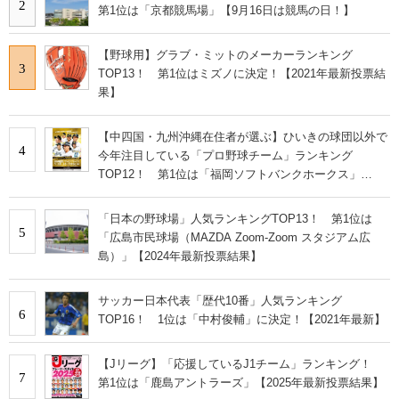
2
第1位は「京都競馬場」【9月16日は競馬の日！】
【野球用】グラブ・ミットのメーカーランキング
3
TOP13！ 第1位はミズノに決定！【2021年最新投票結
果】
【中四国・九州沖縄在住者が選ぶ】ひいきの球団以外で
4
今年注目している「プロ野球チーム」ランキング
TOP12！ 第1位は「福岡ソフトバンクホークス」
【2024年最新調査結果】
「日本の野球場」人気ランキングTOP13！ 第1位は
5
「広島市民球場（MAZDA Zoom‐Zoom スタジアム広
島）」【2024年最新投票結果】
サッカー日本代表「歴代10番」人気ランキング
6
TOP16！ 1位は「中村俊輔」に決定！【2021年最新】
【Jリーグ】「応援しているJ1チーム」ランキング！
7
第1位は「鹿島アントラーズ」【2025年最新投票結果】