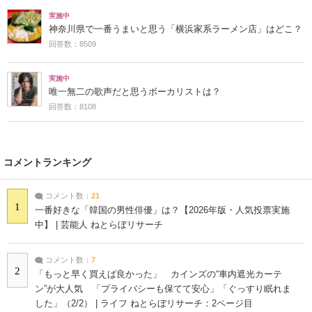
実施中
神奈川県で一番うまいと思う「横浜家系ラーメン店」はどこ？
回答数：8509
実施中
唯一無二の歌声だと思うボーカリストは？
回答数：8108
コメントランキング
コメント数：
21
1
一番好きな「韓国の男性俳優」は？【2026年版・人気投票実施
中】 | 芸能人 ねとらぼリサーチ
コメント数：
7
2
「もっと早く買えば良かった」 カインズの“車内遮光カーテ
ン”が大人気 「プライバシーも保てて安心」「ぐっすり眠れま
した」（2/2） | ライフ ねとらぼリサーチ：2ページ目