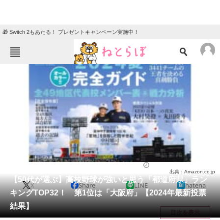
🎁 Switch 2もあたる！ プレゼントキャンペーン実施中！
ねとらぼメニュー
TOP
ニュース
エンタメ
クイズ
グルメ
地域
住まい
教育・育児
動物
リサーチ
スポーツ
2024/08/09 21:25（公開）
出典：Amazon.co.jp
会員記事
【50代が選ぶ】高校野球が強いと思う「都道府県」ラン
X
Share
LINE
hatena
キングTOP32！ 第1位は「大阪府」【2024年最新投票
メディア
結果】
目次を表示
注目記事を集めた総合ページ