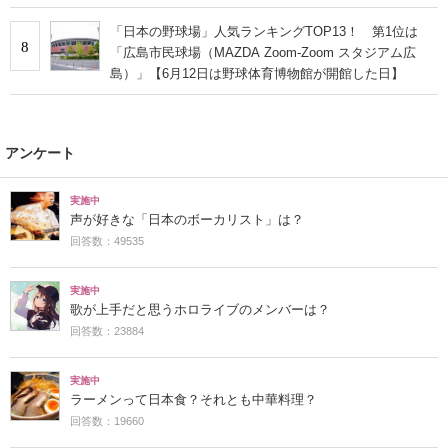
「日本の野球場」人気ランキングTOP13！ 第1位は
8
「広島市民球場（MAZDA Zoom‐Zoom スタジアム広
島）」【6月12日は野球体育博物館が開館した日】
アンケート
実施中
声が好きな「日本のボーカリスト」は？
回答数：49535
実施中
歌が上手だと思うホロライブのメンバーは？
回答数：23884
実施中
ラーメンって日本食？それとも中華料理？
回答数：19660