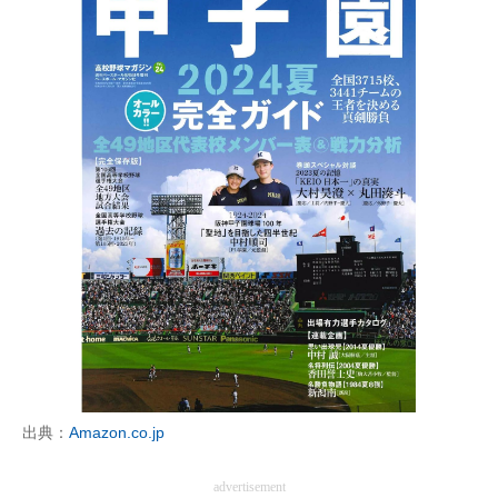
出典：
Amazon.co.jp
advertisement