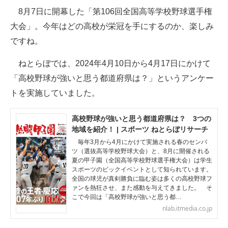
8月7日に開幕した「第106回全国高等学校野球選手権
ITの今と未来を見通す
大会」。今年はどの高校が栄冠を手にするのか、楽しみ
ですね。
スマホと通信の最新トレンド
ねとらぼでは、2024年4月10日から4月17日にかけて
進化するPCとデバイスの未来
「高校野球が強いと思う都道府県は？」というアンケー
好きが集まる 比べて選べる
トを実施していました。
ビジネスと働き方のヒント
高校野球が強いと思う都道府県は？ 3つの
地域を紹介！ | スポーツ ねとらぼリサーチ
AI活用のいまが分かる
毎年3月から4月にかけて実施される春のセンバ
ツ（選抜高等学校野球大会）と、8月に開催される
企業ITのトレンドを詳説
夏の甲子園（全国高等学校野球選手権大会）は学生
スポーツのビックイベントとして知られています。
経営リーダーのコミュニティ
全国の球児が真剣勝負に臨む姿は多くの高校野球フ
ァンを熱狂させ、また感動を与えてきました。 そ
マーケ×ITの今がよく分かる
こで今回は「高校野球が強いと思う都…
nlab.itmedia.co.jp
ITエンジニア向け専門サイト