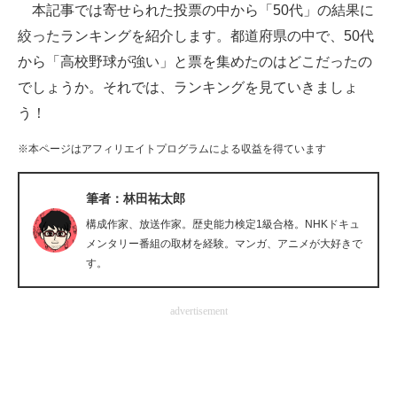
本記事では寄せられた投票の中から「50代」の結果に
企業向けIT製品の総合サイト
絞ったランキングを紹介します。都道府県の中で、50代
IT製品の技術・比較・事例
から「高校野球が強い」と票を集めたのはどこだったの
でしょうか。それでは、ランキングを見ていきましょ
製造業のIT導入・活用を支援
う！
モノづくり技術者専門サイト
※本ページはアフィリエイトプログラムによる収益を得ています
エレクトロニクス専門サイト
筆者：林田祐太郎
電子設計の基本と応用
構成作家、放送作家。歴史能力検定1級合格。NHKドキュ
メンタリー番組の取材を経験。マンガ、アニメが大好きで
エネルギーの専門メディア
す。
建設×テクノロジーの最前線
advertisement
ちょっと気になるネットの話題