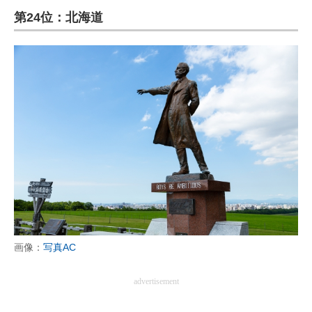
第24位：北海道
ITの今と未来を見通す
スマホと通信の最新トレンド
進化するPCとデバイスの未来
好きが集まる 比べて選べる
ビジネスと働き方のヒント
AI活用のいまが分かる
企業ITのトレンドを詳説
経営リーダーのコミュニティ
画像：
写真AC
マーケ×ITの今がよく分かる
advertisement
ITエンジニア向け専門サイト