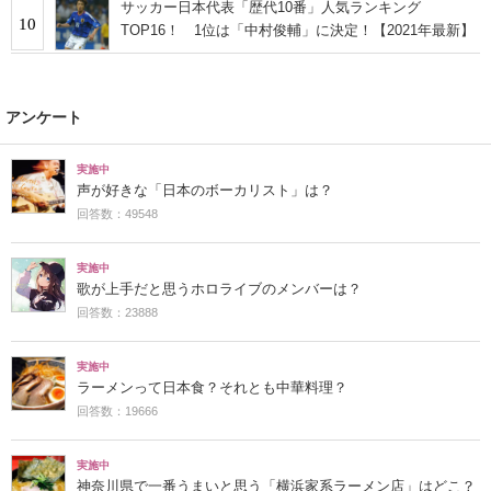
サッカー日本代表「歴代10番」人気ランキング
10
TOP16！ 1位は「中村俊輔」に決定！【2021年最新】
アンケート
実施中
声が好きな「日本のボーカリスト」は？
回答数：49548
実施中
歌が上手だと思うホロライブのメンバーは？
回答数：23888
実施中
ラーメンって日本食？それとも中華料理？
回答数：19666
実施中
神奈川県で一番うまいと思う「横浜家系ラーメン店」はどこ？