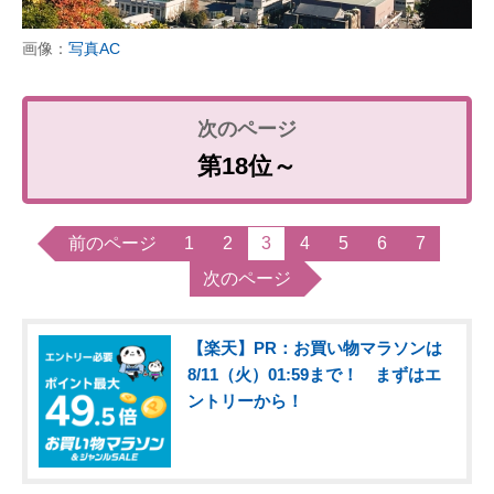
画像：
写真AC
第18位～
前のページ
1
2
3
4
5
6
7
次のページ
【楽天】PR：お買い物マラソンは
8/11（火）01:59まで！ まずはエ
ントリーから！