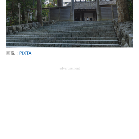
画像：
PIXTA
advertisement