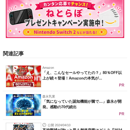
関連記事
Amazon
「え、こんなセールやってたの？」80％OFF以
上が続々登場！Amazonの本気が...
PR
森永乳業
「気になっていた認知機能が菌で…」森永が開
発。感動の70代続出
PR
公開 2024/04/10