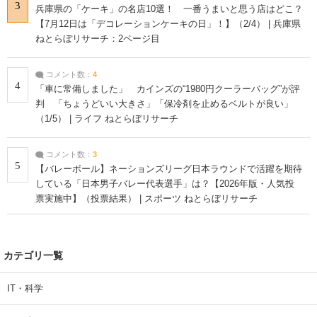
3
兵庫県の「ケーキ」の名店10選！ 一番うまいと思う店はどこ？
【7月12日は「デコレーションケーキの日」！】（2/4） | 兵庫県
ねとらぼリサーチ：2ページ目
コメント数：
4
4
「車に常備しました」 カインズの“1980円クーラーバッグ”が評
判 「ちょうどいい大きさ」「保冷剤を止めるベルトが良い」
（1/5） | ライフ ねとらぼリサーチ
コメント数：
3
5
【バレーボール】ネーションズリーグ日本ラウンドで活躍を期待
している「日本男子バレー代表選手」は？【2026年版・人気投
票実施中】（投票結果） | スポーツ ねとらぼリサーチ
カテゴリ一覧
IT・科学