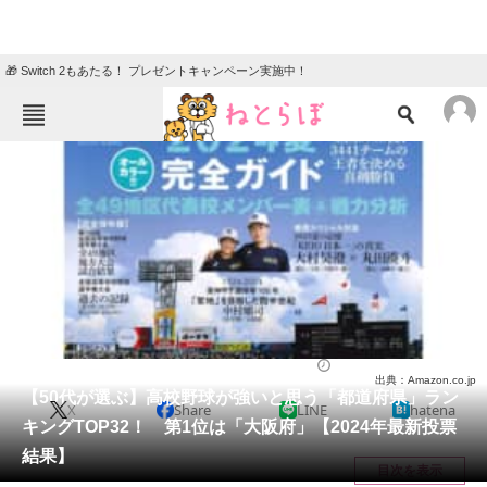
🎁 Switch 2もあたる！ プレゼントキャンペーン実施中！
ねとらぼメニュー
TOP
ニュース
エンタメ
クイズ
グルメ
地域
住まい
教育・育児
動物
リサーチ
スポーツ
2024/08/09 21:25（公開）
出典：Amazon.co.jp
会員記事
【50代が選ぶ】高校野球が強いと思う「都道府県」ラン
X
Share
LINE
hatena
キングTOP32！ 第1位は「大阪府」【2024年最新投票
メディア
結果】
目次を表示
注目記事を集めた総合ページ