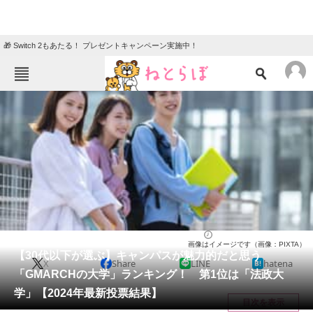
🎁 Switch 2もあたる！ プレゼントキャンペーン実施中！
ねとらぼメニュー
TOP
ニュース
エンタメ
クイズ
グルメ
地域
住まい
教育・育児
動物
リサーチ
大学
2024/08/18 11:10（公開）
画像はイメージです（画像：PIXTA）
会員記事
【30代以下が選ぶ】キャンパスが魅力的だと思う
X
Share
LINE
hatena
「GMARCHの大学」ランキング！ 第1位は「法政大
メディア
学」【2024年最新投票結果】
目次を表示
注目記事を集めた総合ページ