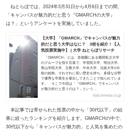
ねとらぼでは、2024年3月31日から4月6日までの間、
ITの今と未来を見通す
「キャンパスが魅力的だと思う『GMARCHの大学』
は？」というアンケートを実施していました。
スマホと通信の最新トレンド
進化するPCとデバイスの未来
【大学】「GMARCH」でキャンパスが魅力
的だと思う大学はなに？ 3校を紹介！【人
好きが集まる 比べて選べる
気投票実施中】 | 大学 ねとらぼリサーチ
「GMARCH」とは、首都圏にある難関私立大学
ビジネスと働き方のヒント
のグループを指す言葉で、学習院大学、明治大学、
青山学院大学、立教大学、中央大学、法政大学の6
校の総称。それぞれに長い歴史を持ち、多様な分野
AI活用のいまが分かる
で優秀な卒業生を輩出してきたことで知られていま
す。 そこで今回は「『GMARCH』でキャンパス
企業ITのトレンドを詳説
が魅力的だと思うのは？」という…
nlab.itmedia.co.jp
経営リーダーのコミュニティ
本記事では寄せられた投票の中から「30代以下」の結
マーケ×ITの今がよく分かる
果に絞ったランキングを紹介します。GMARCHの中で、
ITエンジニア向け専門サイト
30代以下から「キャンパスが魅力的」と人気を集めたの