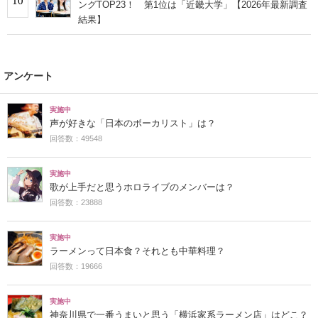
10
ングTOP23！ 第1位は「近畿大学」【2026年最新調査
結果】
アンケート
実施中
声が好きな「日本のボーカリスト」は？
回答数：49548
実施中
歌が上手だと思うホロライブのメンバーは？
回答数：23888
実施中
ラーメンって日本食？それとも中華料理？
回答数：19666
実施中
神奈川県で一番うまいと思う「横浜家系ラーメン店」はどこ？