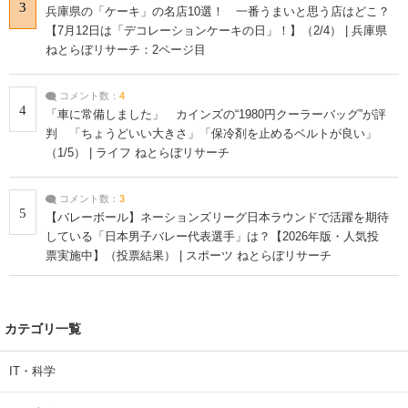
3
兵庫県の「ケーキ」の名店10選！ 一番うまいと思う店はどこ？
【7月12日は「デコレーションケーキの日」！】（2/4） | 兵庫県
ねとらぼリサーチ：2ページ目
コメント数：
4
4
「車に常備しました」 カインズの“1980円クーラーバッグ”が評
判 「ちょうどいい大きさ」「保冷剤を止めるベルトが良い」
（1/5） | ライフ ねとらぼリサーチ
コメント数：
3
5
【バレーボール】ネーションズリーグ日本ラウンドで活躍を期待
している「日本男子バレー代表選手」は？【2026年版・人気投
票実施中】（投票結果） | スポーツ ねとらぼリサーチ
カテゴリ一覧
IT・科学