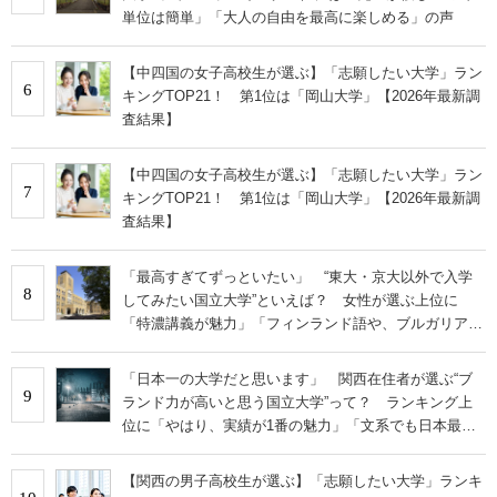
単位は簡単」「大人の自由を最高に楽しめる」の声
【中四国の女子高校生が選ぶ】「志願したい大学」ラン
6
キングTOP21！ 第1位は「岡山大学」【2026年最新調
査結果】
【中四国の女子高校生が選ぶ】「志願したい大学」ラン
7
キングTOP21！ 第1位は「岡山大学」【2026年最新調
査結果】
「最高すぎてずっといたい」 “東大・京大以外で入学
8
してみたい国立大学”といえば？ 女性が選ぶ上位に
「特濃講義が魅力」「フィンランド語や、ブルガリア語
なども学べる」の声
「日本一の大学だと思います」 関西在住者が選ぶ“ブ
9
ランド力が高いと思う国立大学”って？ ランキング上
位に「やはり、実績が1番の魅力」「文系でも日本最高
クラスの研究環境」の声
【関西の男子高校生が選ぶ】「志願したい大学」ランキ