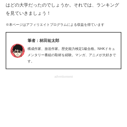
はどの大学だったのでしょうか。それでは、ランキング
企業向けIT製品の総合サイト
を見ていきましょう！
IT製品の技術・比較・事例
※本ページはアフィリエイトプログラムによる収益を得ています
製造業のIT導入・活用を支援
筆者：林田祐太郎
モノづくり技術者専門サイト
構成作家、放送作家。歴史能力検定1級合格。NHKドキュ
メンタリー番組の取材を経験。マンガ、アニメが大好きで
エレクトロニクス専門サイト
す。
電子設計の基本と応用
advertisement
エネルギーの専門メディア
建設×テクノロジーの最前線
ちょっと気になるネットの話題