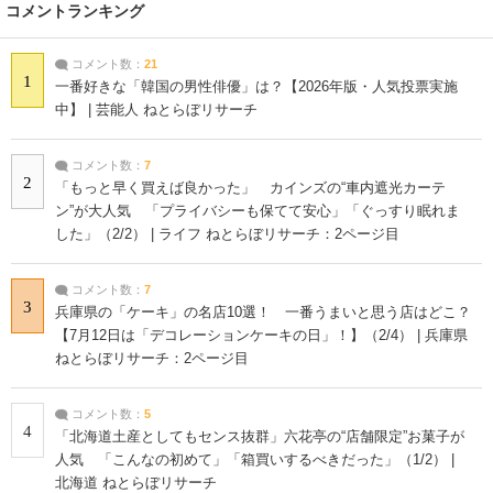
コメントランキング
コメント数：
21
1
一番好きな「韓国の男性俳優」は？【2026年版・人気投票実施
中】 | 芸能人 ねとらぼリサーチ
コメント数：
7
2
「もっと早く買えば良かった」 カインズの“車内遮光カーテ
ン”が大人気 「プライバシーも保てて安心」「ぐっすり眠れま
した」（2/2） | ライフ ねとらぼリサーチ：2ページ目
コメント数：
7
3
兵庫県の「ケーキ」の名店10選！ 一番うまいと思う店はどこ？
【7月12日は「デコレーションケーキの日」！】（2/4） | 兵庫県
ねとらぼリサーチ：2ページ目
コメント数：
5
4
「北海道土産としてもセンス抜群」六花亭の“店舗限定”お菓子が
人気 「こんなの初めて」「箱買いするべきだった」（1/2） |
北海道 ねとらぼリサーチ