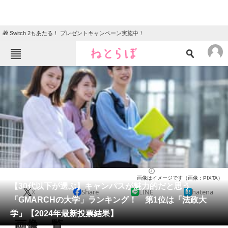
🎁 Switch 2もあたる！ プレゼントキャンペーン実施中！
ねとらぼメニュー
TOP
ニュース
エンタメ
クイズ
グルメ
地域
住まい
教育・育児
動物
リサーチ
大学
2024/08/18 11:10（公開）
画像はイメージです（画像：PIXTA）
会員記事
【30代以下が選ぶ】キャンパスが魅力的だと思う
X
Share
LINE
hatena
「GMARCHの大学」ランキング！ 第1位は「法政大
メディア
学」【2024年最新投票結果】
画像一覧
注目記事を集めた総合ページ