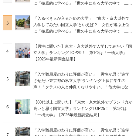
に「徹底的に学べる」「世の中にある大学の中で一二を
争うレベルの先端設備」の声
「入るべき人が入るための大学」 “東大・京大以外で
3
入学してみたい国立大学”といえば？ 女性が選ぶ上位
に「徹底的に学べる」「世の中にある大学の中で一二を
争うレベルの先端設備」の声
【男性に聞いた】東大・京大以外で入学してみたい「国
4
立大学」ランキングTOP29！ 第1位は「一橋大学」
【2026年最新調査結果】
「入学難易度のわりに評価が高い」 男性が思う“進学
5
させたい東京都の私立大学”ランキング上位に学生の
声！「クラスの人と仲良くなりやすい」「他大学にない
学科も」
【60代以上に聞いた】「東大・京大以外でブランド力が
6
高いと思う国立大学」ランキングTOP25！ 第1位は
「一橋大学」【2026年最新調査結果】
「入学難易度のわりに評価が高い」 男性が思う“進学
7