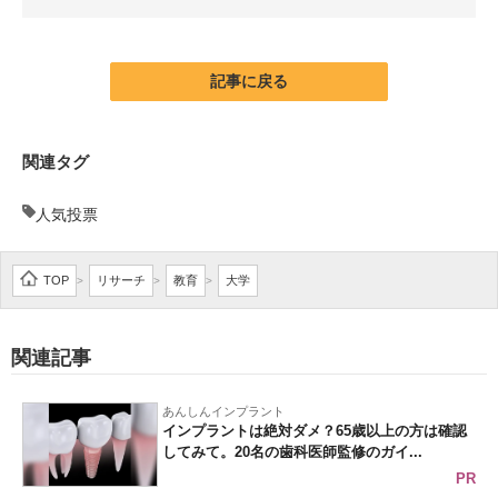
企業向けIT製品の総合サイト
IT製品の技術・比較・事例
記事に戻る
製造業のIT導入・活用を支援
関連タグ
モノづくり技術者専門サイト
人気投票
エレクトロニクス専門サイト
電子設計の基本と応用
TOP
リサーチ
教育
大学
>
>
>
エネルギーの専門メディア
関連記事
建設×テクノロジーの最前線
ちょっと気になるネットの話題
あんしんインプラント
インプラントは絶対ダメ？65歳以上の方は確認
してみて。20名の歯科医師監修のガイ...
PR