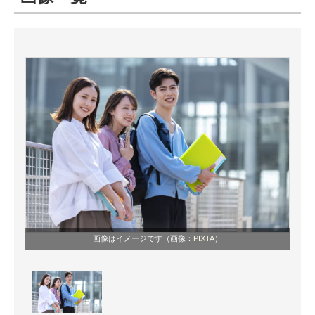
ITの今と未来を見通す
スマホと通信の最新トレンド
進化するPCとデバイスの未来
好きが集まる 比べて選べる
ビジネスと働き方のヒント
AI活用のいまが分かる
企業ITのトレンドを詳説
画像はイメージです（画像：
PIXTA
）
経営リーダーのコミュニティ
マーケ×ITの今がよく分かる
ITエンジニア向け専門サイト