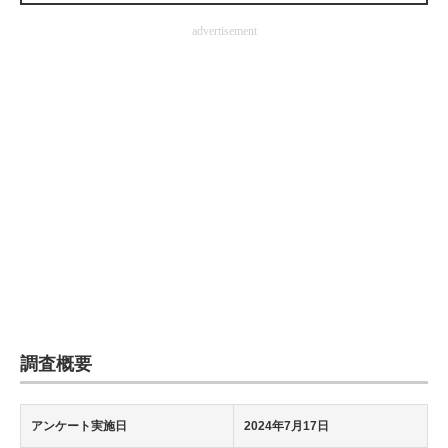
企業向けIT製品の総合サイト
advertisement
IT製品の技術・比較・事例
製造業のIT導入・活用を支援
モノづくり技術者専門サイト
エレクトロニクス専門サイト
電子設計の基本と応用
エネルギーの専門メディア
建設×テクノロジーの最前線
調査概要
ちょっと気になるネットの話題
アンケート実施日
2024年7月17日