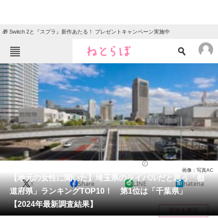
🎁 Switch 2と『スプラ』新作あたる！ プレゼントキャンペーン実施中
ねとらぼメニュー
TOP
ニュース
エンタメ
クイズ
グルメ
地域
住まい
教育・育児
動物
リサーチ
埼玉県
2024/08/14 18:05（公開）
画像：写真AC
会員記事
【地元の女性に聞いた】埼玉県のライバルだと思う「都
X
Share
LINE
hatena
道府県」ランキングTOP10！ 第1位は「千葉県」
メディア
【2024年最新調査結果】
目次を表示
注目記事を集めた総合ページ