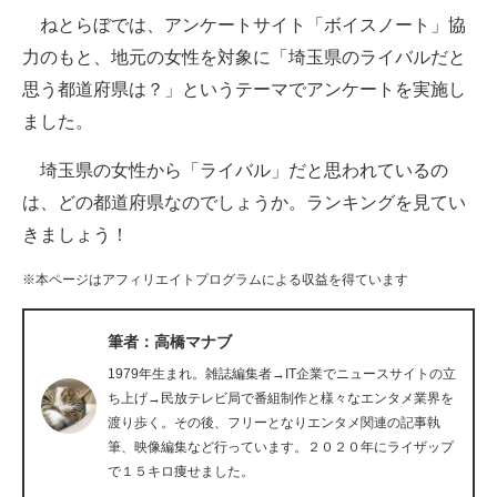
ねとらぼでは、アンケートサイト「ボイスノート」協
ITの今と未来を見通す
力のもと、地元の女性を対象に「埼玉県のライバルだと
思う都道府県は？」というテーマでアンケートを実施し
スマホと通信の最新トレンド
ました。
進化するPCとデバイスの未来
埼玉県の女性から「ライバル」だと思われているの
好きが集まる 比べて選べる
は、どの都道府県なのでしょうか。ランキングを見てい
きましょう！
ビジネスと働き方のヒント
※本ページはアフィリエイトプログラムによる収益を得ています
AI活用のいまが分かる
企業ITのトレンドを詳説
筆者：高橋マナブ
1979年生まれ。雑誌編集者→IT企業でニュースサイトの立
経営リーダーのコミュニティ
ち上げ→民放テレビ局で番組制作と様々なエンタメ業界を
渡り歩く。その後、フリーとなりエンタメ関連の記事執
マーケ×ITの今がよく分かる
筆、映像編集など行っています。２０２０年にライザップ
で１５キロ痩せました。
ITエンジニア向け専門サイト