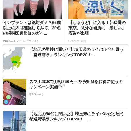
インプラントは絶対ダメ？65歳
【ちょうど目に入る！】猛暑の
以上の方は確認してみて。20名
東京、意外な場所に「涼しい」
の歯科医師監修のガイ...
広告が出現
PR(あんしんインプラント)
PR(ねとらぼ)
【地元の男性に聞いた】埼玉県のライバルだと思う
「都道府県」ランキングTOP20！...
スマホ2GBで月額850円～ 格安SIMをお得に使うキ
ャンペーン実施中！
PR(IIJmio)
【地元の50代に聞いた】埼玉県のライバルだと思う
都道府県ランキングTOP20！ ...