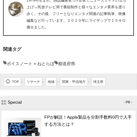
1979年生まれ。雑誌編集者→IT企業でニュースサイトの立ち
上げ→民放テレビ局で番組制作と様々なエンタメ業界を渡り
歩く。その後、フリーとなりエンタメ関連の記事執筆、映像
編集など行っています。２０２０年にライザップで１５キロ
痩せました。
関連タグ
ボイスノート × ねとらぼ
都道府県
TOP
リサーチ
地域
関東・甲信地方
埼玉県
>
>
>
>
Special
- PR -
FPが解説！Apple製品を分割手数料0円で入手
する方法とは？