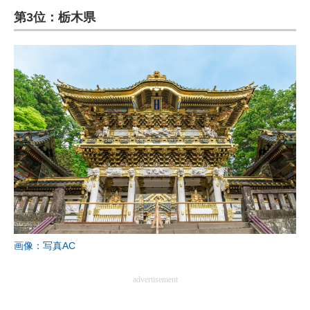
第3位：栃木県
ITの今と未来を見通す
スマホと通信の最新トレンド
進化するPCとデバイスの未来
好きが集まる 比べて選べる
ビジネスと働き方のヒント
AI活用のいまが分かる
企業ITのトレンドを詳説
経営リーダーのコミュニティ
画像：写真AC
マーケ×ITの今がよく分かる
advertisement
ITエンジニア向け専門サイト