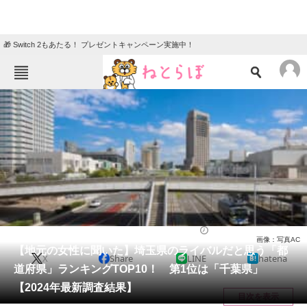
🎁 Switch 2もあたる！ プレゼントキャンペーン実施中！
ねとらぼメニュー
TOP
ニュース
エンタメ
クイズ
グルメ
地域
住まい
教育・育児
動物
リサーチ
埼玉県
2024/08/14 18:05（公開）
画像：写真AC
会員記事
【地元の女性に聞いた】埼玉県のライバルだと思う「都
X
Share
LINE
hatena
道府県」ランキングTOP10！ 第1位は「千葉県」
メディア
【2024年最新調査結果】
目次を表示
注目記事を集めた総合ページ