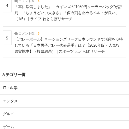
コメント数：
4
4
「車に常備しました」 カインズの“1980円クーラーバッグ”が評
判 「ちょうどいい大きさ」「保冷剤を止めるベルトが良い」
（1/5） | ライフ ねとらぼリサーチ
コメント数：
3
5
【バレーボール】ネーションズリーグ日本ラウンドで活躍を期待
している「日本男子バレー代表選手」は？【2026年版・人気投
票実施中】（投票結果） | スポーツ ねとらぼリサーチ
カテゴリ一覧
IT・科学
エンタメ
グルメ
ゲーム