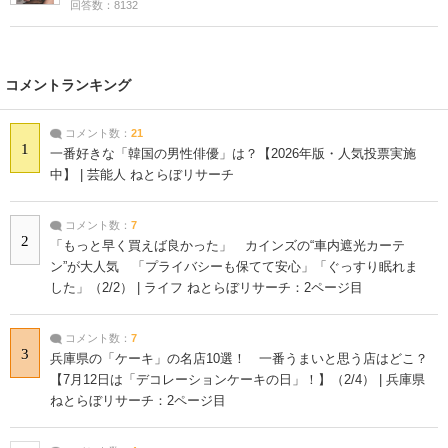
回答数：8132
コメントランキング
コメント数：
21
1
一番好きな「韓国の男性俳優」は？【2026年版・人気投票実施
中】 | 芸能人 ねとらぼリサーチ
コメント数：
7
2
「もっと早く買えば良かった」 カインズの“車内遮光カーテ
ン”が大人気 「プライバシーも保てて安心」「ぐっすり眠れま
した」（2/2） | ライフ ねとらぼリサーチ：2ページ目
コメント数：
7
3
兵庫県の「ケーキ」の名店10選！ 一番うまいと思う店はどこ？
【7月12日は「デコレーションケーキの日」！】（2/4） | 兵庫県
ねとらぼリサーチ：2ページ目