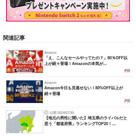
関連記事
Amazon
「え、こんなセールやってたの？」80％OFF以
上が続々登場！Amazonの本気が...
PR
Amazon
Amazon今日も見逃せない！80%OFF以上が
続々登場
PR
公開 2024/07/30
【地元の男性に聞いた】埼玉県のライバルだと
思う「都道府県」ランキングTOP20！...