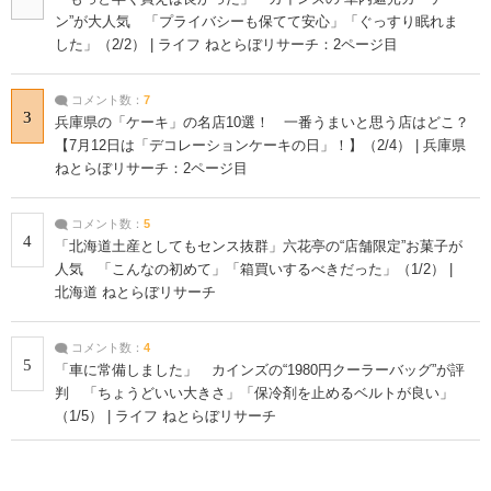
ン”が大人気 「プライバシーも保てて安心」「ぐっすり眠れま
した」（2/2） | ライフ ねとらぼリサーチ：2ページ目
コメント数：
7
3
兵庫県の「ケーキ」の名店10選！ 一番うまいと思う店はどこ？
【7月12日は「デコレーションケーキの日」！】（2/4） | 兵庫県
ねとらぼリサーチ：2ページ目
コメント数：
5
4
「北海道土産としてもセンス抜群」六花亭の“店舗限定”お菓子が
人気 「こんなの初めて」「箱買いするべきだった」（1/2） |
北海道 ねとらぼリサーチ
コメント数：
4
5
「車に常備しました」 カインズの“1980円クーラーバッグ”が評
判 「ちょうどいい大きさ」「保冷剤を止めるベルトが良い」
（1/5） | ライフ ねとらぼリサーチ