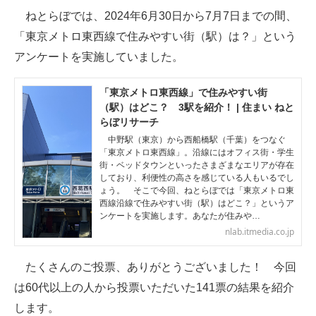
ねとらぼでは、2024年6月30日から7月7日までの間、
ITの今と未来を見通す
「東京メトロ東西線で住みやすい街（駅）は？」という
アンケートを実施していました。
スマホと通信の最新トレンド
進化するPCとデバイスの未来
「東京メトロ東西線」で住みやすい街
（駅）はどこ？ 3駅を紹介！ | 住まい ねと
好きが集まる 比べて選べる
らぼリサーチ
中野駅（東京）から西船橋駅（千葉）をつなぐ
ビジネスと働き方のヒント
「東京メトロ東西線」。沿線にはオフィス街・学生
街・ベッドタウンといったさまざまなエリアが存在
しており、利便性の高さを感じている人もいるでし
AI活用のいまが分かる
ょう。 そこで今回、ねとらぼでは「東京メトロ東
西線沿線で住みやすい街（駅）はどこ？」というア
企業ITのトレンドを詳説
ンケートを実施します。あなたが住みや…
nlab.itmedia.co.jp
経営リーダーのコミュニティ
たくさんのご投票、ありがとうございました！ 今回
マーケ×ITの今がよく分かる
は60代以上の人から投票いただいた141票の結果を紹介
ITエンジニア向け専門サイト
します。