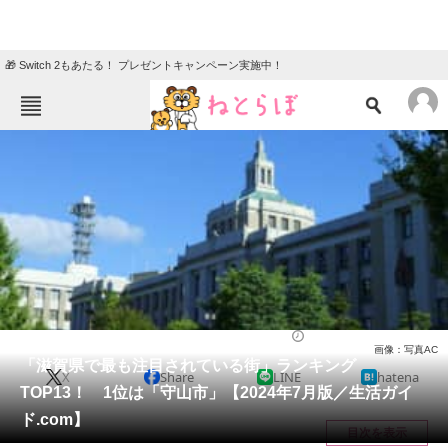
🎁 Switch 2もあたる！ プレゼントキャンペーン実施中！
ねとらぼメニュー
TOP
ニュース
エンタメ
クイズ
グルメ
地域
住まい
教育・育児
動物
リサーチ
滋賀県
2024/08/20 16:25（公開）
画像：写真AC
会員記事
「滋賀県で最も注目されている街」ランキング
X
Share
LINE
hatena
TOP13！ 1位は「守山市」【2024年7月版／生活ガイ
メディア
ド.com】
目次を表示
注目記事を集めた総合ページ