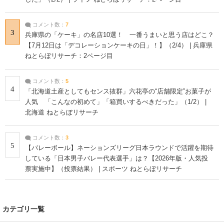
コメント数：
7
3
兵庫県の「ケーキ」の名店10選！ 一番うまいと思う店はどこ？
【7月12日は「デコレーションケーキの日」！】（2/4） | 兵庫県
ねとらぼリサーチ：2ページ目
コメント数：
5
4
「北海道土産としてもセンス抜群」六花亭の“店舗限定”お菓子が
人気 「こんなの初めて」「箱買いするべきだった」（1/2） |
北海道 ねとらぼリサーチ
コメント数：
3
5
【バレーボール】ネーションズリーグ日本ラウンドで活躍を期待
している「日本男子バレー代表選手」は？【2026年版・人気投
票実施中】（投票結果） | スポーツ ねとらぼリサーチ
カテゴリ一覧