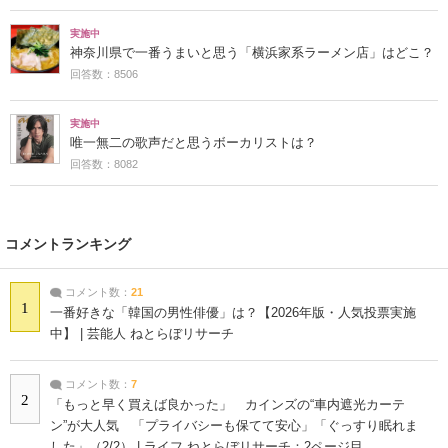
実施中
神奈川県で一番うまいと思う「横浜家系ラーメン店」はどこ？
回答数：8506
実施中
唯一無二の歌声だと思うボーカリストは？
回答数：8082
コメントランキング
コメント数：
21
1
一番好きな「韓国の男性俳優」は？【2026年版・人気投票実施
中】 | 芸能人 ねとらぼリサーチ
コメント数：
7
2
「もっと早く買えば良かった」 カインズの“車内遮光カーテ
ン”が大人気 「プライバシーも保てて安心」「ぐっすり眠れま
した」（2/2） | ライフ ねとらぼリサーチ：2ページ目