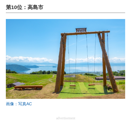
第10位：高島市
ITの今と未来を見通す
スマホと通信の最新トレンド
進化するPCとデバイスの未来
好きが集まる 比べて選べる
ビジネスと働き方のヒント
AI活用のいまが分かる
企業ITのトレンドを詳説
経営リーダーのコミュニティ
画像：写真AC
マーケ×ITの今がよく分かる
advertisement
ITエンジニア向け専門サイト