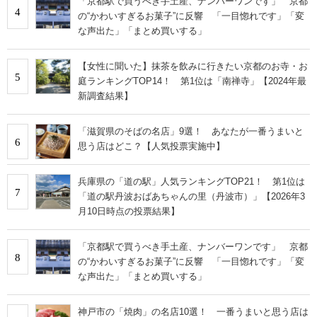
「京都駅で買うべき手土産、ナンバーワンです」 京都
4
の“かわいすぎるお菓子”に反響 「一目惚れです」「変
な声出た」「まとめ買いする」
【女性に聞いた】抹茶を飲みに行きたい京都のお寺・お
5
庭ランキングTOP14！ 第1位は「南禅寺」【2024年最
新調査結果】
「滋賀県のそばの名店」9選！ あなたが一番うまいと
6
思う店はどこ？【人気投票実施中】
兵庫県の「道の駅」人気ランキングTOP21！ 第1位は
7
「道の駅丹波おばあちゃんの里（丹波市）」【2026年3
月10日時点の投票結果】
「京都駅で買うべき手土産、ナンバーワンです」 京都
8
の“かわいすぎるお菓子”に反響 「一目惚れです」「変
な声出た」「まとめ買いする」
神戸市の「焼肉」の名店10選！ 一番うまいと思う店は