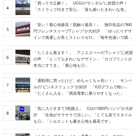
「買って大正解！」 UGGの“サンダル”に絶賛の声！
4
「ストラップ付きで安心」「落ち着いたきれいな色」
「安い！着心地最高！肌触り最高！」 無印良品の“990
5
円フレンチスリーブTシャツ”が大好評 「ゆったりデザ
インで風通しが良くストレスゼロ」「毎年色違いで購入
しているぐらいお気に入り」
「たくさん着ます！」 アニエスベーの“Tシャツ”に絶賛
6
の声 「とってもきれいなデザイン」「ロゴプリントが
本当にすてき」「着心地も◎」
「通勤用に買ったけど、めちゃくちゃ良い！」 モンベ
7
ルの“ビジネスリュック”が好評 「615グラムで軽い」
「たくさん入る」「満員電車に乗りやすくなった」
「気に入りすぎて3色購入」 GUの“990円パンツ”が大好
8
評 「生地がサラサラで涼しい」「とても楽でスタイル
も◎」「シルエットも履き心地も最高です」