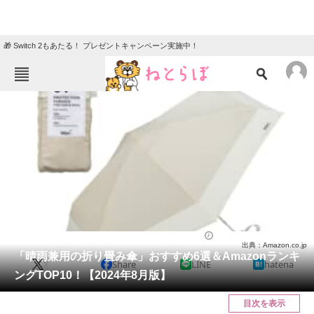
🎁 Switch 2もあたる！ プレゼントキャンペーン実施中！
ねとらぼメニュー
TOP
ニュース
エンタメ
クイズ
グルメ
地域
住まい
教育・育児
動物
リサーチ
ファッション
2024/08/22 16:46（公開）
出典：Amazon.co.jp
会員記事
「晴雨兼用の折り畳み傘」おすすめ6選＆Amazonランキ
X
Share
LINE
hatena
ングTOP10！【2024年8月版】
メディア
目次を表示
注目記事を集めた総合ページ