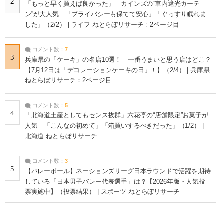
2
「もっと早く買えば良かった」 カインズの“車内遮光カーテ
ン”が大人気 「プライバシーも保てて安心」「ぐっすり眠れま
した」（2/2） | ライフ ねとらぼリサーチ：2ページ目
コメント数：
7
3
兵庫県の「ケーキ」の名店10選！ 一番うまいと思う店はどこ？
【7月12日は「デコレーションケーキの日」！】（2/4） | 兵庫県
ねとらぼリサーチ：2ページ目
コメント数：
5
4
「北海道土産としてもセンス抜群」六花亭の“店舗限定”お菓子が
人気 「こんなの初めて」「箱買いするべきだった」（1/2） |
北海道 ねとらぼリサーチ
コメント数：
3
5
【バレーボール】ネーションズリーグ日本ラウンドで活躍を期待
している「日本男子バレー代表選手」は？【2026年版・人気投
票実施中】（投票結果） | スポーツ ねとらぼリサーチ