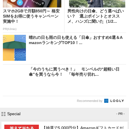
スマホ2GBで月額850円～ 格安
男性向けの日傘、どう選べばい
SIMをお得に使うキャンペーン
い？ 選ぶポイントとオスス
実施中！
メ、ハンズに聞いた（1/2...
PR(IIJmio)
晴れの日も雨の日も使える「日傘」おすすめ6選＆A
mazonランキングTOP10！...
「今のうちに買うべき！」 モンベルの“超軽い日
傘”を買うなら今！ 「毎年売り切れ...
Recommended by
Special
- PR -
【抽選で5,000円分】Amazonギフトカードが