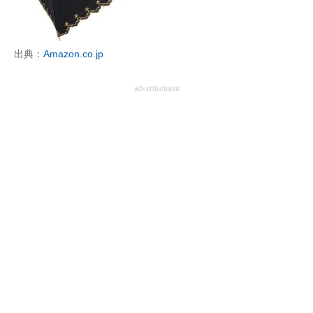
企業向けIT製品の総合サイト
IT製品の技術・比較・事例
出典：
Amazon.co.jp
製造業のIT導入・活用を支援
advertisement
モノづくり技術者専門サイト
エレクトロニクス専門サイト
電子設計の基本と応用
エネルギーの専門メディア
建設×テクノロジーの最前線
ちょっと気になるネットの話題