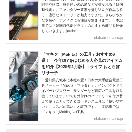
闘争や陰謀、身分違いの恋愛などが描かれる「韓国
時代劇」。ファンタジー要素を盛り込んだ作品も多
く、濃密なストーリーが魅力ですよね。きらびやか
な衣装やヘアメイクにも注目が集まります。 本記
事では「韓国時代劇ドラマ」のおすすめ商品を紹介
していきます。[autho…
nlab.itmedia.co.jp
「マキタ（Makita）の工具」おすすめ6
選！ 今年DIYをはじめる人必見のアイテム
を紹介【2025年1月版】 | ライフ ねとらぼ
リサーチ
愛知県安城市に本社を置く日本の大手総合電動工
具メーカー「Makita（マキタ）」。インパクトドラ
イバーやブロワー、サンダーなど幅広い工具を取り
扱っています。中でも外付けのバッテリーを付け替
えて使うことができるコードレス工具は「使いやす
い」「コスパが高い」と評判です。 本記事では
「マキタ（Makita）の工具…
nlab.itmedia.co.jp