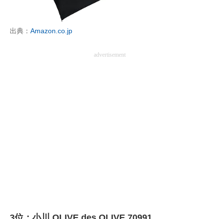
出典：
Amazon.co.jp
advertisement
3位：小川 OLIVE des OLIVE 70991