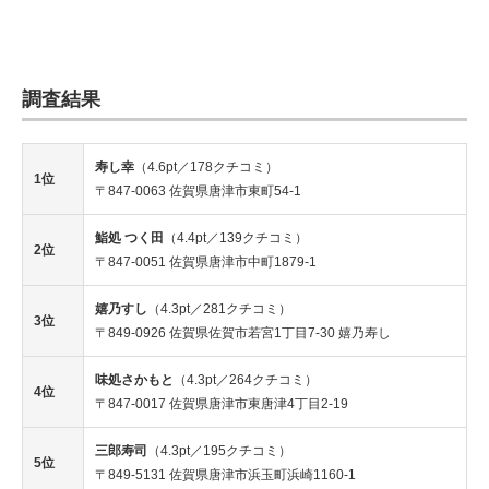
調査結果
寿し幸
（4.6pt／178クチコミ）
1位
〒847-0063 佐賀県唐津市東町54-1
鮨処 つく田
（4.4pt／139クチコミ）
2位
〒847-0051 佐賀県唐津市中町1879-1
嬉乃すし
（4.3pt／281クチコミ）
3位
〒849-0926 佐賀県佐賀市若宮1丁目7-30 嬉乃寿し
味処さかもと
（4.3pt／264クチコミ）
4位
〒847-0017 佐賀県唐津市東唐津4丁目2-19
三郎寿司
（4.3pt／195クチコミ）
5位
〒849-5131 佐賀県唐津市浜玉町浜崎1160-1