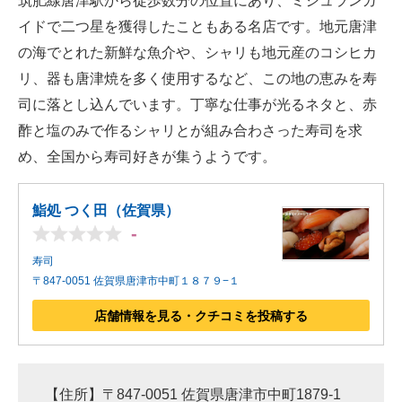
筑肥線唐津駅から徒歩数分の位置にあり、ミシュランガ
イドで二つ星を獲得したこともある名店です。地元唐津
の海でとれた新鮮な魚介や、シャリも地元産のコシヒカ
リ、器も唐津焼を多く使用するなど、この地の恵みを寿
司に落とし込んでいます。丁寧な仕事が光るネタと、赤
酢と塩のみで作るシャリとが組み合わさった寿司を求
め、全国から寿司好きが集うようです。
鮨処 つく田（佐賀県）
-
寿司
〒847-0051 佐賀県唐津市中町１８７９−１
店舗情報を見る・クチコミを投稿する
【住所】〒847-0051 佐賀県唐津市中町1879-1