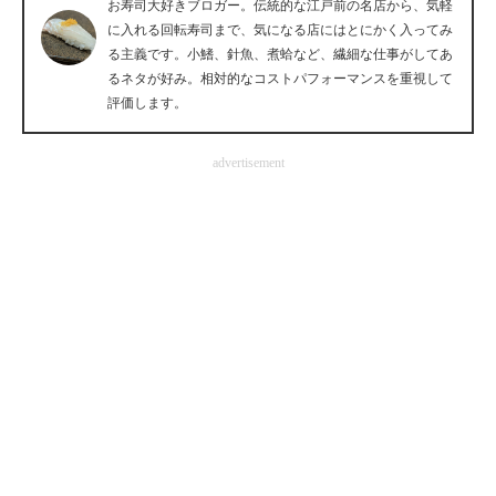
お寿司大好きブロガー。伝統的な江戸前の名店から、気軽
企業向けIT製品の総合サイト
に入れる回転寿司まで、気になる店にはとにかく入ってみ
る主義です。小鰭、針魚、煮蛤など、繊細な仕事がしてあ
IT製品の技術・比較・事例
るネタが好み。相対的なコストパフォーマンスを重視して
評価します。
製造業のIT導入・活用を支援
advertisement
モノづくり技術者専門サイト
エレクトロニクス専門サイト
電子設計の基本と応用
エネルギーの専門メディア
建設×テクノロジーの最前線
ちょっと気になるネットの話題