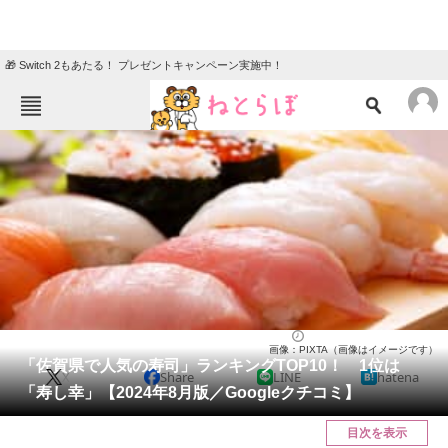
🎁 Switch 2もあたる！ プレゼントキャンペーン実施中！
ねとらぼメニュー
TOP
ニュース
エンタメ
クイズ
グルメ
地域
住まい
教育・育児
動物
リサーチ
佐賀県
2024/08/22 10:00（公開）
画像：PIXTA（画像はイメージです）
会員記事
「佐賀県で人気の寿司」ランキングTOP10！ 1位は
X
Share
LINE
hatena
「寿し幸」【2024年8月版／Googleクチコミ】
メディア
目次を表示
注目記事を集めた総合ページ