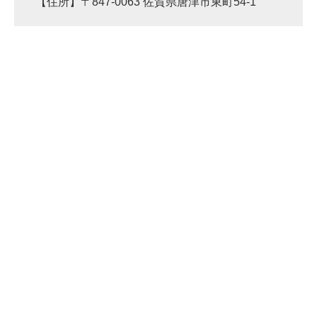
【住所】〒847-0063 佐賀県唐津市東町54-1