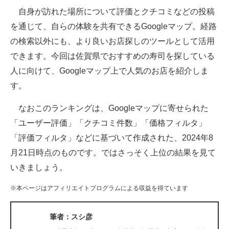
自身が訪れた場所について評価とクチコミなどの投稿
ITの今と未来を見通す
を通じて、自らの体験を共有できるGoogleマップ。経路
の検索以外にも、より良いお店探しのツールとして活用
スマホと通信の最新トレンド
できます。今回は佐賀県でおすすめの寿司を探している
進化するPCとデバイスの未来
人に向けて、Googleマップ上で人気のお店を紹介しま
す。
好きが集まる 比べて選べる
なおこのランキングは、Googleマップに寄せられた
ビジネスと働き方のヒント
「ユーザー評価」「クチコミ件数」「価格フィルタ」
AI活用のいまが分かる
「評価フィルタ」などに基づいて作成された、2024年8
月21日時点のものです。ではさっそく上位の結果を見て
企業ITのトレンドを詳説
いきましょう。
経営リーダーのコミュニティ
※本ページはアフィリエイトプログラムによる収益を得ています
マーケ×ITの今がよく分かる
筆者：スシ彦
ITエンジニア向け専門サイト