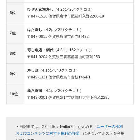
ひぜん玄海寿し
（4.2pt／254クチコミ）
6位
〒847-1526 佐賀県唐津市肥前町入野2266-19
はた寿し
（4.2pt／227クチコミ）
7位
〒847-0815 佐賀県唐津市西寺町482
寿し魚処・網代
（4.2pt／162クチコミ）
8位
〒841-0204 佐賀県三養基郡基山町宮浦253
寿し政
（4.1pt／643クチコミ）
9位
〒849-1321 佐賀県鹿島市古枝1464-1
新八寿司
（4.1pt／207クチコミ）
10位
〒843-0301 佐賀県嬉野市嬉野町大字下宿乙2285
・当記事では、X社（旧：Twitter社）が定める「
ユーザーの権利
およびコンテンツに対する権利の許諾
」に基づいてポストを利用