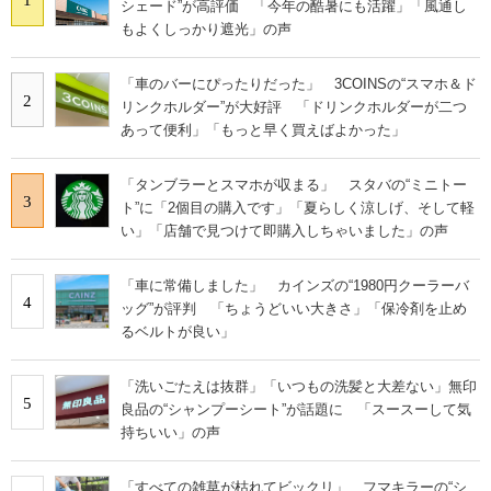
シェード”が高評価 「今年の酷暑にも活躍」「風通し
もよくしっかり遮光」の声
「車のバーにぴったりだった」 3COINSの“スマホ＆ド
2
リンクホルダー”が大好評 「ドリンクホルダーが二つ
あって便利」「もっと早く買えばよかった」
「タンブラーとスマホが収まる」 スタバの“ミニトー
3
ト”に「2個目の購入です」「夏らしく涼しげ、そして軽
い」「店舗で見つけて即購入しちゃいました」の声
「車に常備しました」 カインズの“1980円クーラーバ
4
ッグ”が評判 「ちょうどいい大きさ」「保冷剤を止め
るベルトが良い」
「洗いごたえは抜群」「いつもの洗髪と大差ない」無印
5
良品の“シャンプーシート”が話題に 「スースーして気
持ちいい」の声
「すべての雑草が枯れてビックリ」 フマキラーの“シ