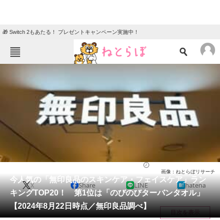
🎁 Switch 2もあたる！ プレゼントキャンペーン実施中！
ねとらぼメニュー
TOP
ニュース
エンタメ
クイズ
グルメ
地域
住まい
教育・育児
動物
リサーチ
ライフ
2024/08/26 15:45（公開）
画像：ねとらぼリサーチ
会員記事
今人気の「無印良品のスキンケア・フェイスケア」ラン
X
Share
LINE
hatena
キングTOP20！ 第1位は「のびのびターバンタオル」
メディア
【2024年8月22日時点／無印良品調べ】
目次を表示
注目記事を集めた総合ページ