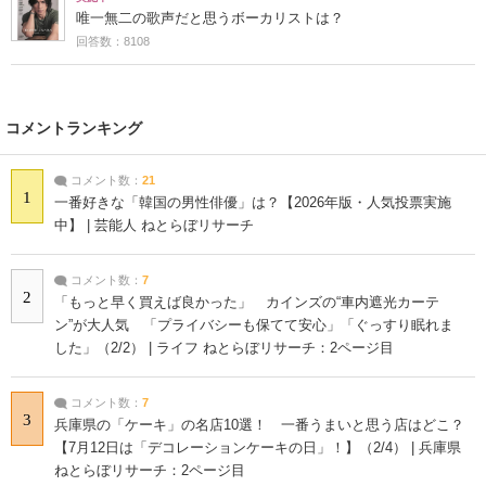
唯一無二の歌声だと思うボーカリストは？
回答数：8108
コメントランキング
コメント数：
21
1
一番好きな「韓国の男性俳優」は？【2026年版・人気投票実施
中】 | 芸能人 ねとらぼリサーチ
コメント数：
7
2
「もっと早く買えば良かった」 カインズの“車内遮光カーテ
ン”が大人気 「プライバシーも保てて安心」「ぐっすり眠れま
した」（2/2） | ライフ ねとらぼリサーチ：2ページ目
コメント数：
7
3
兵庫県の「ケーキ」の名店10選！ 一番うまいと思う店はどこ？
【7月12日は「デコレーションケーキの日」！】（2/4） | 兵庫県
ねとらぼリサーチ：2ページ目