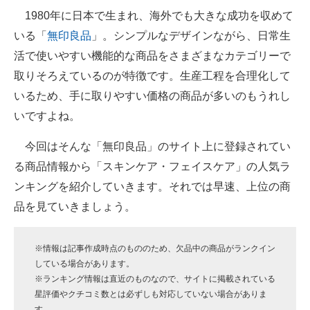
1980年に日本で生まれ、海外でも大きな成功を収めて
ITの今と未来を見通す
いる「
無印良品
」。シンプルなデザインながら、日常生
活で使いやすい機能的な商品をさまざまなカテゴリーで
スマホと通信の最新トレンド
取りそろえているのが特徴です。生産工程を合理化して
進化するPCとデバイスの未来
いるため、手に取りやすい価格の商品が多いのもうれし
いですよね。
好きが集まる 比べて選べる
今回はそんな「無印良品」のサイト上に登録されてい
ビジネスと働き方のヒント
る商品情報から「スキンケア・フェイスケア」の人気ラ
AI活用のいまが分かる
ンキングを紹介していきます。それでは早速、上位の商
品を見ていきましょう。
企業ITのトレンドを詳説
経営リーダーのコミュニティ
※情報は記事作成時点のもののため、欠品中の商品がランクイン
している場合があります。
マーケ×ITの今がよく分かる
※ランキング情報は直近のものなので、サイトに掲載されている
星評価やクチコミ数とは必ずしも対応していない場合がありま
ITエンジニア向け専門サイト
す。