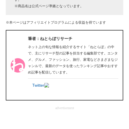
※商品名は公式ページ準拠となっています。
企業向けIT製品の総合サイト
IT製品の技術・比較・事例
※本ページはアフィリエイトプログラムによる収益を得ています
製造業のIT導入・活用を支援
筆者：ねとらぼリサーチ
モノづくり技術者専門サイト
ネット上の旬な情報を紹介するサイト「ねとらぼ」の中
で、主にリサーチ型の記事を担当する編集部です。エンタ
エレクトロニクス専門サイト
メ、グルメ、ファッション、旅行、家電などさまざまなジ
ャンルで、最新のデータを使ったランキング記事やおすす
電子設計の基本と応用
め記事を配信しています。
エネルギーの専門メディア
Twitter
建設×テクノロジーの最前線
ちょっと気になるネットの話題
advertisement