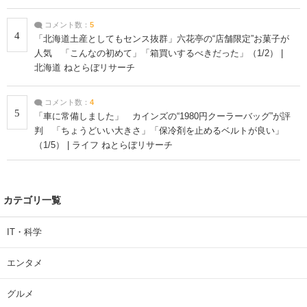
コメント数：
5
4
「北海道土産としてもセンス抜群」六花亭の“店舗限定”お菓子が
人気 「こんなの初めて」「箱買いするべきだった」（1/2） |
北海道 ねとらぼリサーチ
コメント数：
4
5
「車に常備しました」 カインズの“1980円クーラーバッグ”が評
判 「ちょうどいい大きさ」「保冷剤を止めるベルトが良い」
（1/5） | ライフ ねとらぼリサーチ
カテゴリ一覧
IT・科学
エンタメ
グルメ