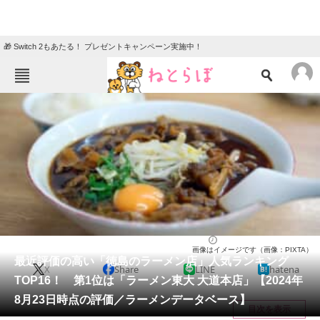
🎁 Switch 2もあたる！ プレゼントキャンペーン実施中！
ねとらぼメニュー
TOP
ニュース
エンタメ
クイズ
グルメ
地域
住まい
教育・育児
動物
リサーチ
徳島県
2024/08/26 09:05（公開）
画像はイメージです（画像：PIXTA）
会員記事
最近評価の高い「徳島のラーメン店」人気ランキング
X
Share
LINE
hatena
TOP16！ 第1位は「ラーメン東大 大道本店」【2024年
メディア
8月23日時点の評価／ラーメンデータベース】
目次を表示
注目記事を集めた総合ページ