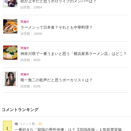
歌が上手だと思うホロライブのメンバーは？
回答数：23884
実施中
ラーメンって日本食？それとも中華料理？
回答数：19660
実施中
神奈川県で一番うまいと思う「横浜家系ラーメン店」はどこ？
回答数：8509
実施中
唯一無二の歌声だと思うボーカリストは？
回答数：8108
コメントランキング
コメント数：
21
1
一番好きな「韓国の男性俳優」は？【2026年版・人気投票実施