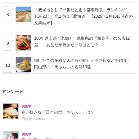
「観光地として一番だと思う都道府県」ランキング
8
TOP28！ 第1位は「北海道」【2025年2月13日時点の
投票結果】
100年以上続く老舗も 鳥取県の「和菓子」の名店12
9
選！ あなたが行きたい店はどこ？
揚げたての多彩な天ぷらが味わえるお店などを紹介！
10
岡山県の「天ぷら」の名店10選！
アンケート
実施中
声が好きな「日本のボーカリスト」は？
回答数：49535
実施中