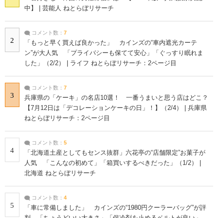
中】 | 芸能人 ねとらぼリサーチ
コメント数：
7
2
「もっと早く買えば良かった」 カインズの“車内遮光カーテ
ン”が大人気 「プライバシーも保てて安心」「ぐっすり眠れま
した」（2/2） | ライフ ねとらぼリサーチ：2ページ目
コメント数：
7
3
兵庫県の「ケーキ」の名店10選！ 一番うまいと思う店はどこ？
【7月12日は「デコレーションケーキの日」！】（2/4） | 兵庫県
ねとらぼリサーチ：2ページ目
コメント数：
5
4
「北海道土産としてもセンス抜群」六花亭の“店舗限定”お菓子が
人気 「こんなの初めて」「箱買いするべきだった」（1/2） |
北海道 ねとらぼリサーチ
コメント数：
4
5
「車に常備しました」 カインズの“1980円クーラーバッグ”が評