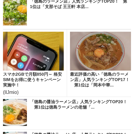
「徳島のラーメン店」人気ランキングTOP20！ 第
1位は「支那そば 王王軒 本店...
スマホ2GBで月額850円～ 格安
最近評価の高い「徳島のラーメ
SIMをお得に使うキャンペーン
ン店」人気ランキングTOP17！
実施中！
第1位は「岡本中華...
(IIJmio)
「徳島の醤油ラーメン店」人気ランキングTOP20！
第1位は徳島ラーメンの老舗「...