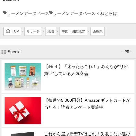
ラーメンデータベース
ラーメンデータベース × ねとらぼ
TOP
リサーチ
地域
中国・四国地方
徳島県
>
>
>
>
Special
- PR -
【iHerb】「迷ったらこれ！」みんなが"リピ
買い"している人気商品
【抽選で5,000円分】Amazonギフトカードが
当たる！読者アンケート実施中
これから選ぶ新型TVはこれ！失敗しない選び