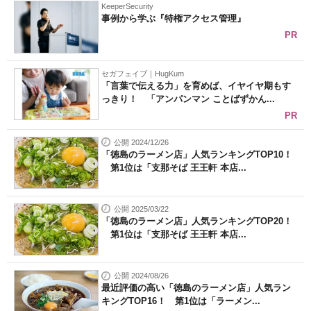
KeeperSecurity
事例から学ぶ『特権アクセス管理』
PR
セガフェイブ｜HugKum
「言葉で伝える力」を育めば、イヤイヤ期もす
っきり！ 「アンパンマン ことばずかん...
PR
公開 2024/12/26
「徳島のラーメン店」人気ランキングTOP10！
第1位は「支那そば 王王軒 本店...
公開 2025/03/22
「徳島のラーメン店」人気ランキングTOP20！
第1位は「支那そば 王王軒 本店...
公開 2024/08/26
最近評価の高い「徳島のラーメン店」人気ラン
キングTOP16！ 第1位は「ラーメン...