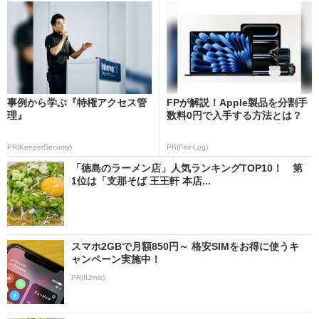
事例から学ぶ『特権アクセス管
FPが解説！Apple製品を分割手
理』
数料0円で入手する方法とは？
PR(KeeperSecurity)
PR(Fav-Log)
「徳島のラーメン店」人気ランキングTOP10！ 第
1位は「支那そば 王王軒 本店...
スマホ2GBで月額850円～ 格安SIMをお得に使うキ
ャンペーン実施中！
PR(IIJmio)