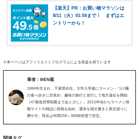
【楽天】PR：お買い物マラソンは
8/11（火）01:59まで！ まずはエ
ントリーから！
※本ページはアフィリエイトプログラムによる収益を得ています
筆者：MEN蔵
1984年生まれ、千葉県在住。大学入学後にラーメン・つけ麺
の食べ歩きに目覚め、趣味の旅行と並行して地方遠征を開始
（47都道府県制覇まであと少し）。2013年頃からラーメン情
報サイトや雑誌に投稿を始め、週末を雑文書きと新店巡りに
費やす。現在は年間250～300杯程度で安定。
関連タグ