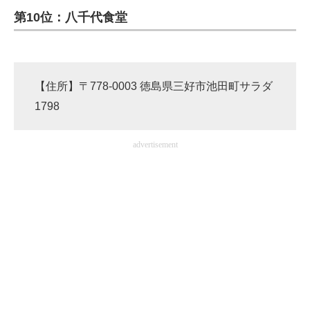
第10位：八千代食堂
ITの今と未来を見通す
スマホと通信の最新トレンド
【住所】〒778-0003 徳島県三好市池田町サラダ
進化するPCとデバイスの未来
1798
好きが集まる 比べて選べる
advertisement
ビジネスと働き方のヒント
AI活用のいまが分かる
企業ITのトレンドを詳説
経営リーダーのコミュニティ
マーケ×ITの今がよく分かる
ITエンジニア向け専門サイト