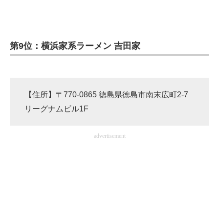
企業向けIT製品の総合サイト
IT製品の技術・比較・事例
第9位：横浜家系ラーメン 吉田家
製造業のIT導入・活用を支援
モノづくり技術者専門サイト
【住所】〒770-0865 徳島県徳島市南末広町2-7
エレクトロニクス専門サイト
リーグナムビル1F
電子設計の基本と応用
advertisement
エネルギーの専門メディア
建設×テクノロジーの最前線
ちょっと気になるネットの話題