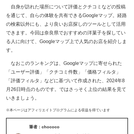
自身が訪れた場所について評価とクチコミなどの投稿
ITの今と未来を見通す
を通じて、自らの体験を共有できるGoogleマップ。経路
の検索以外にも、より良いお店探しのツールとして活用
スマホと通信の最新トレンド
できます。今回は奈良県でおすすめの洋菓子を探してい
進化するPCとデバイスの未来
る人に向けて、Googleマップ上で人気のお店を紹介しま
す。
好きが集まる 比べて選べる
なおこのランキングは、Googleマップに寄せられた
ビジネスと働き方のヒント
「ユーザー評価」「クチコミ件数」「価格フィルタ」
AI活用のいまが分かる
「評価フィルタ」などに基づいて作成された、2024年8
月26日時点のものです。ではさっそく上位の結果を見て
企業ITのトレンドを詳説
いきましょう。
経営リーダーのコミュニティ
※本ページはアフィリエイトプログラムによる収益を得ています
マーケ×ITの今がよく分かる
筆者：chococo
ITエンジニア向け専門サイト