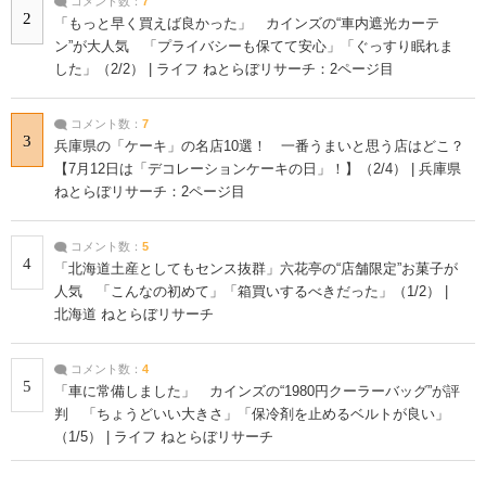
コメント数：
7
2
「もっと早く買えば良かった」 カインズの“車内遮光カーテ
ン”が大人気 「プライバシーも保てて安心」「ぐっすり眠れま
した」（2/2） | ライフ ねとらぼリサーチ：2ページ目
コメント数：
7
3
兵庫県の「ケーキ」の名店10選！ 一番うまいと思う店はどこ？
【7月12日は「デコレーションケーキの日」！】（2/4） | 兵庫県
ねとらぼリサーチ：2ページ目
コメント数：
5
4
「北海道土産としてもセンス抜群」六花亭の“店舗限定”お菓子が
人気 「こんなの初めて」「箱買いするべきだった」（1/2） |
北海道 ねとらぼリサーチ
コメント数：
4
5
「車に常備しました」 カインズの“1980円クーラーバッグ”が評
判 「ちょうどいい大きさ」「保冷剤を止めるベルトが良い」
（1/5） | ライフ ねとらぼリサーチ