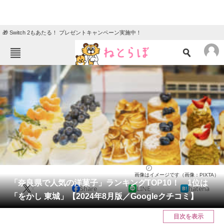
🎁 Switch 2もあたる！ プレゼントキャンペーン実施中！
ねとらぼメニュー
TOP
ニュース
エンタメ
クイズ
グルメ
地域
住まい
教育・育児
動物
リサーチ
奈良県
2024/08/26 15:25（公開）
画像はイメージです（画像：PIXTA）
会員記事
「奈良県で人気の洋菓子」ランキングTOP10！ 1位は
X
Share
LINE
hatena
「をかし 東城」【2024年8月版／Googleクチコミ】
メディア
目次を表示
注目記事を集めた総合ページ