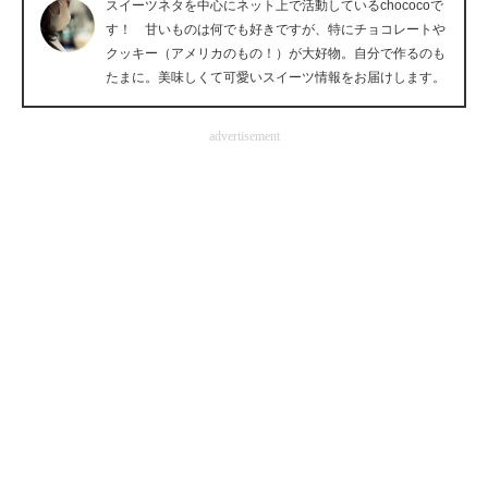
スイーツネタを中心にネット上で活動しているchococoで
企業向けIT製品の総合サイト
す！ 甘いものは何でも好きですが、特にチョコレートや
クッキー（アメリカのもの！）が大好物。自分で作るのも
IT製品の技術・比較・事例
たまに。美味しくて可愛いスイーツ情報をお届けします。
製造業のIT導入・活用を支援
advertisement
モノづくり技術者専門サイト
エレクトロニクス専門サイト
電子設計の基本と応用
エネルギーの専門メディア
建設×テクノロジーの最前線
ちょっと気になるネットの話題