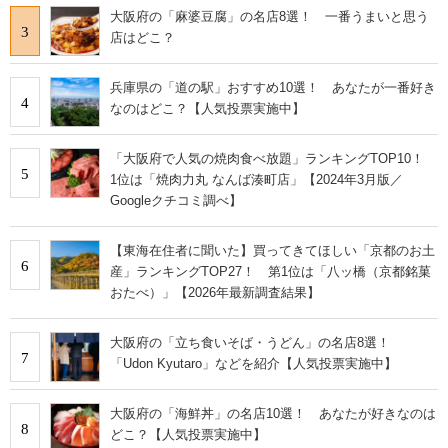
大阪府の「麻婆豆腐」の名店8選！ 一番うまいと思う
3
店はどこ？
兵庫県の「道の駅」おすすめ10選！ あなたが一番好き
4
なのはどこ？【人気投票実施中】
「大阪府で人気の焼肉食べ放題」ランキングTOP10！
5
1位は「焼肉力丸 なんば湊町店」【2024年3月版／
Googleクチコミ調べ】
【東海在住者に聞いた】買ってきてほしい「京都のお土
6
産」ランキングTOP27！ 第1位は「八ッ橋（京都銘菓
おたべ）」【2026年最新調査結果】
大阪府の「立ち食いそば・うどん」の名店8選！
7
「Udon Kyutaro」などを紹介【人気投票実施中】
大阪府の「海鮮丼」の名店10選！ あなたが好きなのは
8
どこ？【人気投票実施中】