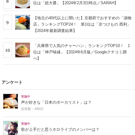
8
位は「総大醤」【2024年2月3日時点／SARAH】
【地元の40代以上に聞いた】京都府でおすすめの「漬物
9
店」ランキングTOP24！ 第1位は「京つけもの 西利」
【2024年最新調査結果】
「兵庫県で人気のチャーハン」ランキングTOP10！ 1
10
位は「神戸味縁」【2024年6月版／Googleクチコミ調
べ】
アンケート
実施中
声が好きな「日本のボーカリスト」は？
回答数：49502
実施中
歌が上手だと思うホロライブのメンバーは？