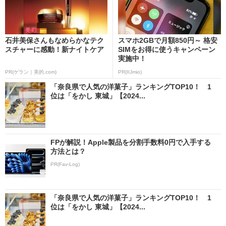
石井美保さんもなめらかなテク
スマホ2GBで月額850円～ 格安
スチャーに感動！新ナイトケア
SIMをお得に使うキャンペーン
実施中！
PR(ゲラン｜美的.com)
PR(IIJmio)
「奈良県で人気の洋菓子」ランキングTOP10！ 1
位は「をかし 東城」【2024...
FPが解説！Apple製品を分割手数料0円で入手する
方法とは？
PR(Fav-Log)
「奈良県で人気の洋菓子」ランキングTOP10！ 1
位は「をかし 東城」【2024...