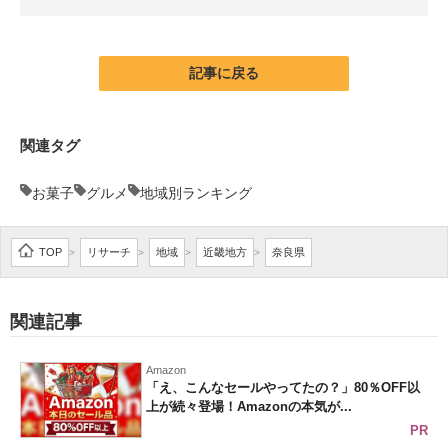
企業向けIT製品の総合サイト
IT製品の技術・比較・事例
記事に戻る
製造業のIT導入・活用を支援
関連タグ
モノづくり技術者専門サイト
お菓子
グルメ
地域別ランキング
エレクトロニクス専門サイト
電子設計の基本と応用
TOP
リサーチ
地域
近畿地方
奈良県
>
>
>
>
エネルギーの専門メディア
関連記事
建設×テクノロジーの最前線
ちょっと気になるネットの話題
Amazon
「え、こんなセールやってたの？」80％OFF以
上が続々登場！Amazonの本気が...
PR