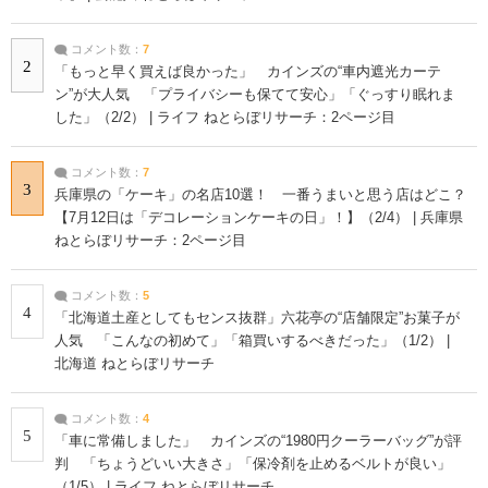
コメント数：
7
2
「もっと早く買えば良かった」 カインズの“車内遮光カーテ
ン”が大人気 「プライバシーも保てて安心」「ぐっすり眠れま
した」（2/2） | ライフ ねとらぼリサーチ：2ページ目
コメント数：
7
3
兵庫県の「ケーキ」の名店10選！ 一番うまいと思う店はどこ？
【7月12日は「デコレーションケーキの日」！】（2/4） | 兵庫県
ねとらぼリサーチ：2ページ目
コメント数：
5
4
「北海道土産としてもセンス抜群」六花亭の“店舗限定”お菓子が
人気 「こんなの初めて」「箱買いするべきだった」（1/2） |
北海道 ねとらぼリサーチ
コメント数：
4
5
「車に常備しました」 カインズの“1980円クーラーバッグ”が評
判 「ちょうどいい大きさ」「保冷剤を止めるベルトが良い」
（1/5） | ライフ ねとらぼリサーチ