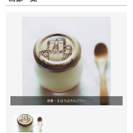
ITの今と未来を見通す
スマホと通信の最新トレンド
進化するPCとデバイスの未来
好きが集まる 比べて選べる
ビジネスと働き方のヒント
AI活用のいまが分かる
企業ITのトレンドを詳説
画像：
まほろば大仏プリン
経営リーダーのコミュニティ
マーケ×ITの今がよく分かる
ITエンジニア向け専門サイト