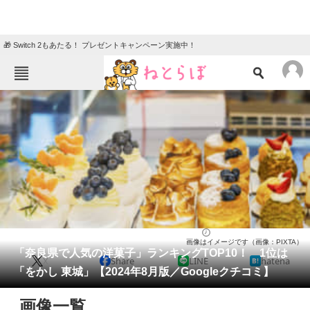
🎁 Switch 2もあたる！ プレゼントキャンペーン実施中！
ねとらぼメニュー
TOP
ニュース
エンタメ
クイズ
グルメ
地域
住まい
教育・育児
動物
リサーチ
奈良県
2024/08/26 15:25（公開）
画像はイメージです（画像：PIXTA）
会員記事
「奈良県で人気の洋菓子」ランキングTOP10！ 1位は
X
Share
LINE
hatena
「をかし 東城」【2024年8月版／Googleクチコミ】
メディア
画像一覧
注目記事を集めた総合ページ