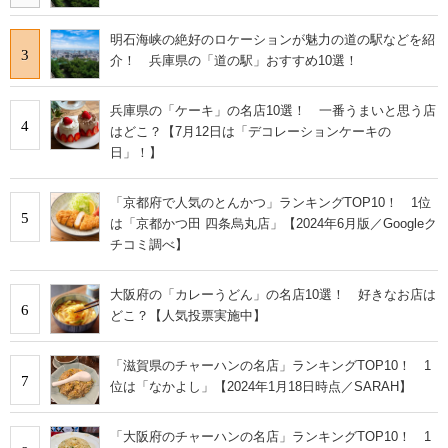
明石海峡の絶好のロケーションが魅力の道の駅などを紹
3
介！ 兵庫県の「道の駅」おすすめ10選！
兵庫県の「ケーキ」の名店10選！ 一番うまいと思う店
4
はどこ？【7月12日は「デコレーションケーキの
日」！】
「京都府で人気のとんかつ」ランキングTOP10！ 1位
5
は「京都かつ田 四条烏丸店」【2024年6月版／Googleク
チコミ調べ】
大阪府の「カレーうどん」の名店10選！ 好きなお店は
6
どこ？【人気投票実施中】
「滋賀県のチャーハンの名店」ランキングTOP10！ 1
7
位は「なかよし」【2024年1月18日時点／SARAH】
「大阪府のチャーハンの名店」ランキングTOP10！ 1