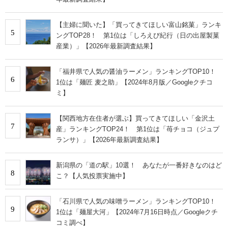
【主婦に聞いた】「買ってきてほしい富山銘菓」ランキ
5
ングTOP28！ 第1位は「しろえび紀行（日の出屋製菓
産業）」【2026年最新調査結果】
「福井県で人気の醤油ラーメン」ランキングTOP10！
6
1位は「麺匠 麦之助」【2024年8月版／Googleクチコ
ミ】
【関西地方在住者が選ぶ】買ってきてほしい「金沢土
7
産」ランキングTOP24！ 第1位は「苺チョコ（ジュプ
ランサ）」【2026年最新調査結果】
新潟県の「道の駅」10選！ あなたが一番好きなのはど
8
こ？【人気投票実施中】
「石川県で人気の味噌ラーメン」ランキングTOP10！
9
1位は「麺屋大河」【2024年7月16日時点／Googleクチ
コミ調べ】