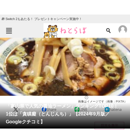
🎁 Switch 2もあたる！ プレゼントキャンペーン実施中！
ねとらぼメニュー
TOP
ニュース
エンタメ
クイズ
グルメ
地域
住まい
教育・育児
動物
リサーチ
富山県
2024/09/04 16:35（公開）
画像はイメージです（画像：PIXTA）
会員記事
「富山県で人気の醤油ラーメン」ランキングTOP10！
X
Share
LINE
hatena
1位は「貪瞋癡（とんじんち）」【2024年9月版／
メディア
Googleクチコミ】
目次を表示
注目記事を集めた総合ページ