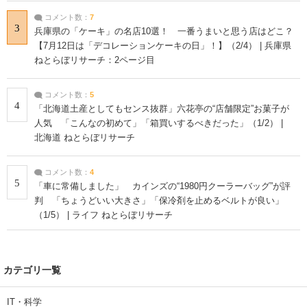
コメント数：
7
3
兵庫県の「ケーキ」の名店10選！ 一番うまいと思う店はどこ？
【7月12日は「デコレーションケーキの日」！】（2/4） | 兵庫県
ねとらぼリサーチ：2ページ目
コメント数：
5
4
「北海道土産としてもセンス抜群」六花亭の“店舗限定”お菓子が
人気 「こんなの初めて」「箱買いするべきだった」（1/2） |
北海道 ねとらぼリサーチ
コメント数：
4
5
「車に常備しました」 カインズの“1980円クーラーバッグ”が評
判 「ちょうどいい大きさ」「保冷剤を止めるベルトが良い」
（1/5） | ライフ ねとらぼリサーチ
カテゴリ一覧
IT・科学