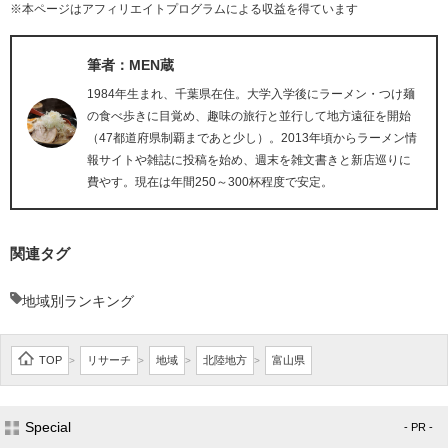
※本ページはアフィリエイトプログラムによる収益を得ています
筆者：MEN蔵
1984年生まれ、千葉県在住。大学入学後にラーメン・つけ麺
の食べ歩きに目覚め、趣味の旅行と並行して地方遠征を開始
（47都道府県制覇まであと少し）。2013年頃からラーメン情
報サイトや雑誌に投稿を始め、週末を雑文書きと新店巡りに
費やす。現在は年間250～300杯程度で安定。
関連タグ
地域別ランキング
TOP
リサーチ
地域
北陸地方
富山県
>
>
>
>
Special
- PR -