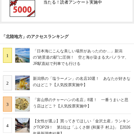
当たる！読者アンケート実施中
「北陸地方」のアクセスランキング
「日本海にこんな美しい場所があったのか…」新潟
1
の“絶景道の駅”に圧倒！ 空と海が染まる大パノラマ、
JR駅直結で列車でも行ける
新潟県の「塩ラーメン」の名店10選！ あなたが好きな
2
のはどこ？【人気投票実施中】
「富山県のチャーハンの名店」8選！ 一番うまいと思
3
う店はどこ？【人気投票実施中】
【女性が選ぶ】買ってきてほしい「金沢土産」ランキン
4
グTOP29！ 第1位は「ふくさ餅 (和菓子 村上)」【2026
年最新調査結果】