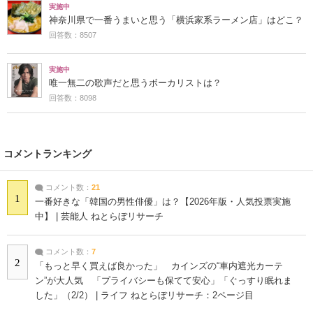
実施中
神奈川県で一番うまいと思う「横浜家系ラーメン店」はどこ？
回答数：8507
実施中
唯一無二の歌声だと思うボーカリストは？
回答数：8098
コメントランキング
コメント数：
21
1
一番好きな「韓国の男性俳優」は？【2026年版・人気投票実施
中】 | 芸能人 ねとらぼリサーチ
コメント数：
7
2
「もっと早く買えば良かった」 カインズの“車内遮光カーテ
ン”が大人気 「プライバシーも保てて安心」「ぐっすり眠れま
した」（2/2） | ライフ ねとらぼリサーチ：2ページ目