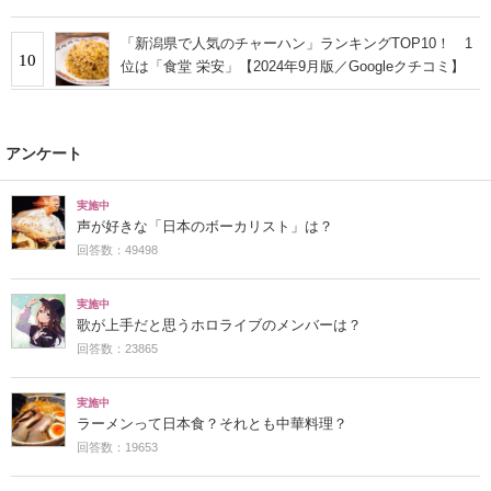
「新潟県で人気のチャーハン」ランキングTOP10！ 1
10
位は「食堂 栄安」【2024年9月版／Googleクチコミ】
アンケート
実施中
声が好きな「日本のボーカリスト」は？
回答数：49498
実施中
歌が上手だと思うホロライブのメンバーは？
回答数：23865
実施中
ラーメンって日本食？それとも中華料理？
回答数：19653