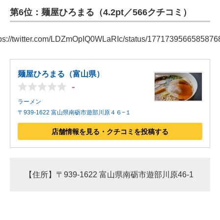
第6位：麺屋ひろまる（4.2pt／566クチコミ）
ITの今と未来を見通す
tps://twitter.com/LDZmOpIQ0WLaRIc/status/1771739566585876
スマホと通信の最新トレンド
進化するPCとデバイスの未来
麺屋ひろまる（富山県）
好きが集まる 比べて選べる
-
ラーメン
ビジネスと働き方のヒント
〒939-1622 富山県南砺市遊部川原４６−１
AI活用のいまが分かる
店舗情報を見る・クチコミを投稿する
企業ITのトレンドを詳説
経営リーダーのコミュニティ
【住所】〒939-1622 富山県南砺市遊部川原46-1
マーケ×ITの今がよく分かる
ITエンジニア向け専門サイト