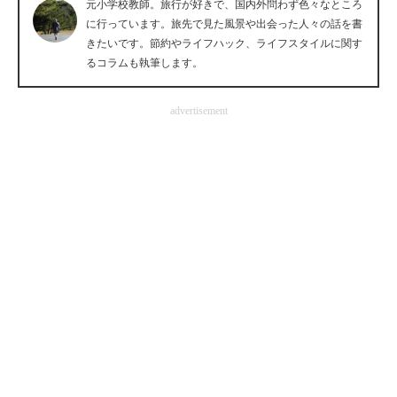
元小学校教師。旅行が好きで、国内外問わず色々なところ
企業向けIT製品の総合サイト
に行っています。旅先で見た風景や出会った人々の話を書
きたいです。節約やライフハック、ライフスタイルに関す
IT製品の技術・比較・事例
るコラムも執筆します。
製造業のIT導入・活用を支援
advertisement
モノづくり技術者専門サイト
エレクトロニクス専門サイト
電子設計の基本と応用
エネルギーの専門メディア
建設×テクノロジーの最前線
ちょっと気になるネットの話題