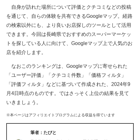
自身が訪れた場所について評価とクチコミなどの投稿
ITの今と未来を見通す
を通じて、自らの体験を共有できるGoogleマップ。経路
の検索以外にも、より良いお店探しのツールとして活用
スマホと通信の最新トレンド
できます。今回は長崎県でおすすめのスーパーマーケッ
進化するPCとデバイスの未来
トを探している人に向けて、Googleマップ上で人気のお
店を紹介します。
好きが集まる 比べて選べる
なおこのランキングは、Googleマップに寄せられた
ビジネスと働き方のヒント
「ユーザー評価」「クチコミ件数」「価格フィルタ」
AI活用のいまが分かる
「評価フィルタ」などに基づいて作成された、2024年9
月4日時点のものです。ではさっそく上位の結果を見て
企業ITのトレンドを詳説
いきましょう。
経営リーダーのコミュニティ
※本ページはアフィリエイトプログラムによる収益を得ています
マーケ×ITの今がよく分かる
筆者：たびと
ITエンジニア向け専門サイト