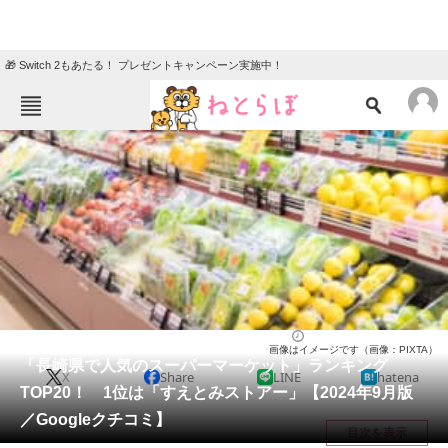
🎁 Switch 2もあたる！ プレゼントキャンペーン実施中！
ねとらぼメニュー
TOP
ニュース
エンタメ
クイズ
グルメ
地域
住まい
教育・育児
動物
リサーチ
長崎県
2024/09/08 07:45（公開）
画像はイメージです（画像：PIXTA）
会員記事
「長崎県で人気のスーパーマーケット」ランキング
X
Share
LINE
hatena
TOP20！ 1位は「すえとみストアー」【2024年9月版
メディア
／Googleクチコミ】
目次を表示
注目記事を集めた総合ページ