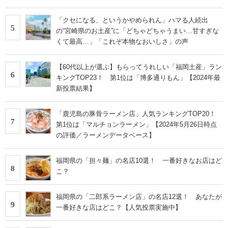
「クセになる、というかやめられん」ハマる人続出
5
の“宮崎県のお土産”に「どちゃどちゃうまい…甘すぎな
くて最高…」「これぞ本物なおいしさ」の声
【60代以上が選ぶ】もらってうれしい「福岡土産」ラン
6
キングTOP23！ 第1位は「博多通りもん」【2024年最
新投票結果】
「鹿児島の豚骨ラーメン店」人気ランキングTOP20！
7
第1位は「マルチョンラーメン」【2024年5月26日時点
の評価／ラーメンデータベース】
福岡県の「担々麺」の名店10選！ 一番好きなお店はど
8
こ？
福岡県の「二郎系ラーメン店」の名店12選！ あなたが
9
一番好きな店はどこ？【人気投票実施中】