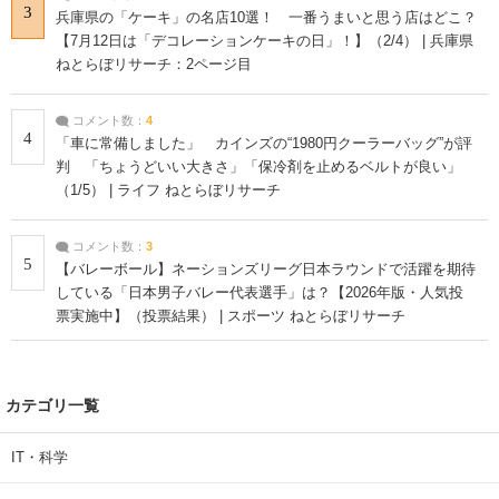
3
兵庫県の「ケーキ」の名店10選！ 一番うまいと思う店はどこ？
【7月12日は「デコレーションケーキの日」！】（2/4） | 兵庫県
ねとらぼリサーチ：2ページ目
コメント数：
4
4
「車に常備しました」 カインズの“1980円クーラーバッグ”が評
判 「ちょうどいい大きさ」「保冷剤を止めるベルトが良い」
（1/5） | ライフ ねとらぼリサーチ
コメント数：
3
5
【バレーボール】ネーションズリーグ日本ラウンドで活躍を期待
している「日本男子バレー代表選手」は？【2026年版・人気投
票実施中】（投票結果） | スポーツ ねとらぼリサーチ
カテゴリ一覧
IT・科学